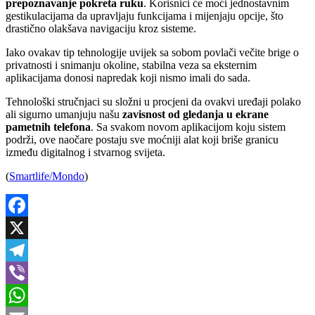
prepoznavanje pokreta ruku
. Korisnici će moći jednostavnim
gestikulacijama da upravljaju funkcijama i mijenjaju opcije, što
drastično olakšava navigaciju kroz sisteme.
Iako ovakav tip tehnologije uvijek sa sobom povlači večite brige o
privatnosti i snimanju okoline, stabilna veza sa eksternim
aplikacijama donosi napredak koji nismo imali do sada.
Tehnološki stručnjaci su složni u procjeni da ovakvi uređaji polako
ali sigurno umanjuju našu
zavisnost od gledanja u ekrane
pametnih telefona
. Sa svakom novom aplikacijom koju sistem
podrži, ove naočare postaju sve moćniji alat koji briše granicu
između digitalnog i stvarnog svijeta.
(
Smartlife/
Mondo
)
Facebook
X
Telegram
Viber