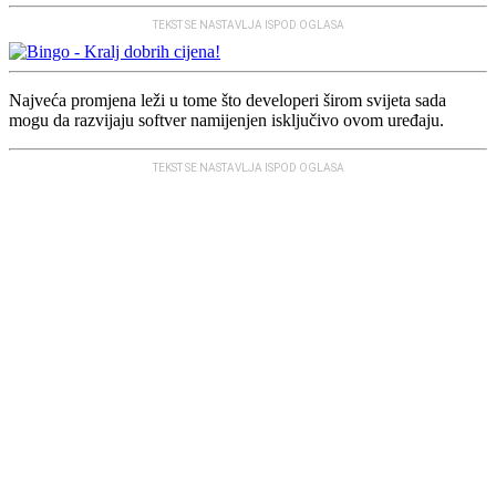
TEKST SE NASTAVLJA ISPOD OGLASA
Najveća promjena leži u tome što developeri širom svijeta sada
mogu da razvijaju softver namijenjen isključivo ovom uređaju.
TEKST SE NASTAVLJA ISPOD OGLASA