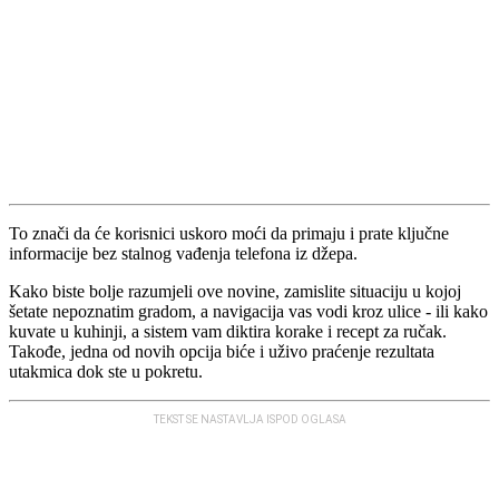
To znači da će korisnici uskoro moći da primaju i prate ključne
informacije bez stalnog vađenja telefona iz džepa.
Kako biste bolje razumjeli ove novine, zamislite situaciju u kojoj
šetate nepoznatim gradom, a navigacija vas vodi kroz ulice - ili kako
kuvate u kuhinji, a sistem vam diktira korake i recept za ručak.
Takođe, jedna od novih opcija biće i uživo praćenje rezultata
utakmica dok ste u pokretu.
TEKST SE NASTAVLJA ISPOD OGLASA