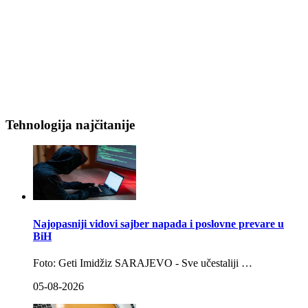
Tehnologija najčitanije
Najopasniji vidovi sajber napada i poslovne prevare u
BiH
Foto: Geti Imidžiz SARAJEVO - Sve učestaliji …
05-08-2026