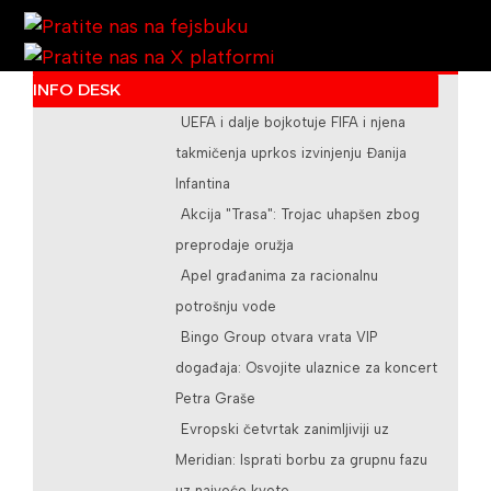
INFO DESK
UEFA i dalje bojkotuje FIFA i njena
/teslicdanas@gmail.com
takmičenja uprkos izvinjenju Đanija
Infantina
Akcija "Trasa": Trojac uhapšen zbog
preprodaje oružja
Apel građanima za racionalnu
potrošnju vode
Bingo Group otvara vrata VIP
događaja: Osvojite ulaznice za koncert
Petra Graše
Evropski četvrtak zanimljiviji uz
Meridian: Isprati borbu za grupnu fazu
uz najveće kvote