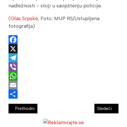
nadležnosti - stoji u saopštenju policije.
(
Glas Srpske
, Foto: MUP RS/Ustupljena
fotografija)
Facebook
X
Telegram
Viber
WhatsApp
Email
Share
Prethodni
Sledeći