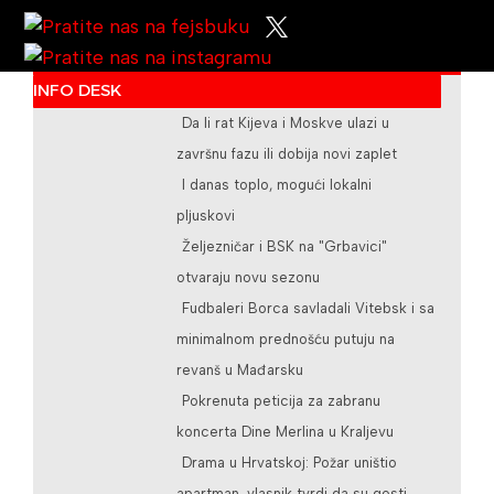
INFO DESK
/teslicdanas@gmail.com
Da li rat Kijeva i Moskve ulazi u
završnu fazu ili dobija novi zaplet
I danas toplo, mogući lokalni
pljuskovi
Željezničar i BSK na "Grbavici"
otvaraju novu sezonu
Fudbaleri Borca savladali Vitebsk i sa
minimalnom prednošću putuju na
revanš u Mađarsku
Pokrenuta peticija za zabranu
koncerta Dine Merlina u Kraljevu
Drama u Hrvatskoj: Požar uništio
apartman, vlasnik tvrdi da su gosti