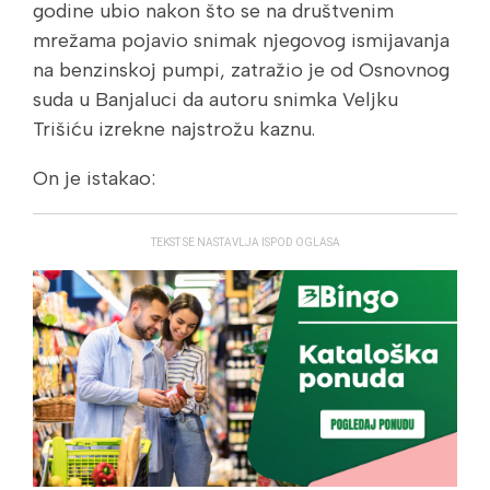
godine ubio nakon što se na društvenim
mrežama pojavio snimak njegovog ismijavanja
na benzinskoj pumpi, zatražio je od Osnovnog
suda u Banjaluci da autoru snimka Veljku
Trišiću izrekne najstrožu kaznu.
On je istakao:
TEKST SE NASTAVLJA ISPOD OGLASA