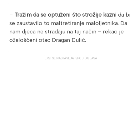
–
Tražim da se optuženi što strožije kazni
da bi
se zaustavilo to maltretiranje maloljetnika. Da
nam djeca ne stradaju na taj način – rekao je
ožalošćeni otac Dragan Dulić.
TEKST SE NASTAVLJA ISPOD OGLASA