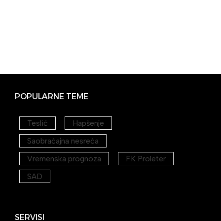
POPULARNE TEME
Teslić
Hapšenje
Saobraćajna nesreća
Vremenska prognoza
FK Proleter
SAD
SERVISI