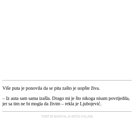
Više puta je ponovila da se pita zašto je uopšte živa.
– Iz auta sam sama izašla. Drago mi je što nikoga nisam povrijedila,
jer sa tim ne bi mogla da živim – rekla je Ljubojević.
TEKST SE NASTAVLJA ISPOD OGLASA