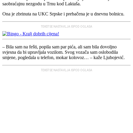
saobraćajnu nezgodu u Trnu kod Laktaša.
Ona je zbrinuta na UKC Srpske i prebačena je u dnevnu bolnicu.
TEKST SE NASTAVLJA ISPOD OGLASA
– Bila sam na fešti, popila sam par pića, ali sam bila dovoljno
svjesna da bi upravljala vozilom. Svog vozača sam oslobodila
smjene, pogledala u telefon, mokar kolovoz… – kaže Ljubojević.
TEKST SE NASTAVLJA ISPOD OGLASA