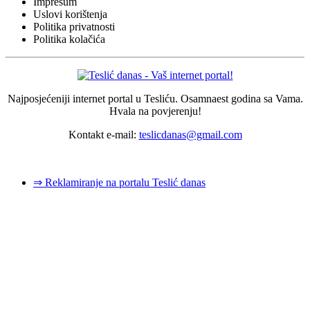
Impresum
Uslovi korištenja
Politika privatnosti
Politika kolačića
Najposjećeniji internet portal u Tesliću. Osamnaest godina sa Vama.
Hvala na povjerenju!
Kontakt e-mail:
teslicdanas@gmail.com
© 2026 Dizajn i izrada sajta
Dejan Pozderović - Peja web design
⇒ Reklamiranje na portalu Teslić danas