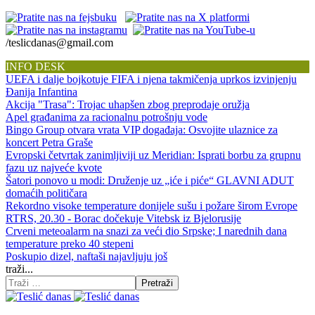
/teslicdanas@gmail.com
INFO DESK
UEFA i dalje bojkotuje FIFA i njena takmičenja uprkos izvinjenju
Đanija Infantina
Akcija "Trasa": Trojac uhapšen zbog preprodaje oružja
Apel građanima za racionalnu potrošnju vode
Bingo Group otvara vrata VIP događaja: Osvojite ulaznice za
koncert Petra Graše
Evropski četvrtak zanimljiviji uz Meridian: Isprati borbu za grupnu
fazu uz najveće kvote
Šatori ponovo u modi: Druženje uz „iće i piće“ GLAVNI ADUT
domaćih političara
Rekordno visoke temperature donijele sušu i požare širom Evrope
RTRS, 20.30 - Borac dočekuje Vitebsk iz Bjelorusije
Crveni meteoalarm na snazi za veći dio Srpske; I narednih dana
temperature preko 40 stepeni
Poskupio dizel, naftaši najavljuju još
traži...
Pretraži