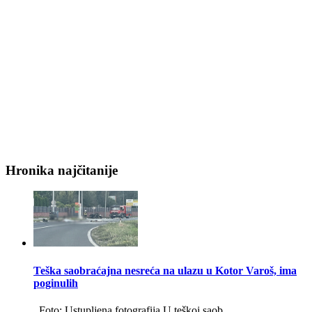
Hronika najčitanije
Teška saobraćajna nesreća na ulazu u Kotor Varoš, ima
poginulih
Foto: Ustupljena fotografija U teškoj saob…