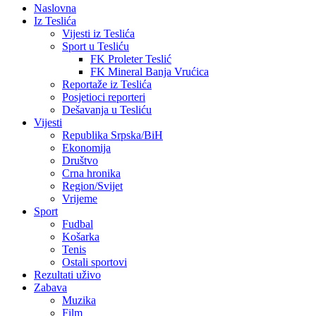
Naslovna
Iz Teslića
Vijesti iz Teslića
Sport u Tesliću
FK Proleter Teslić
FK Mineral Banja Vrućica
Reportaže iz Teslića
Posjetioci reporteri
Dešavanja u Tesliću
Vijesti
Republika Srpska/BiH
Ekonomija
Društvo
Crna hronika
Region/Svijet
Vrijeme
Sport
Fudbal
Košarka
Tenis
Ostali sportovi
Rezultati uživo
Zabava
Muzika
Film