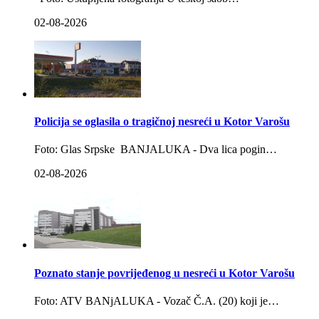
02-08-2026
Policija se oglasila o tragičnoj nesreći u Kotor Varošu
Foto: Glas Srpske BANJALUKA - Dva lica pogin…
02-08-2026
Poznato stanje povrijeđenog u nesreći u Kotor Varošu
Foto: ATV BANjALUKA - Vozač Č.A. (20) koji je…