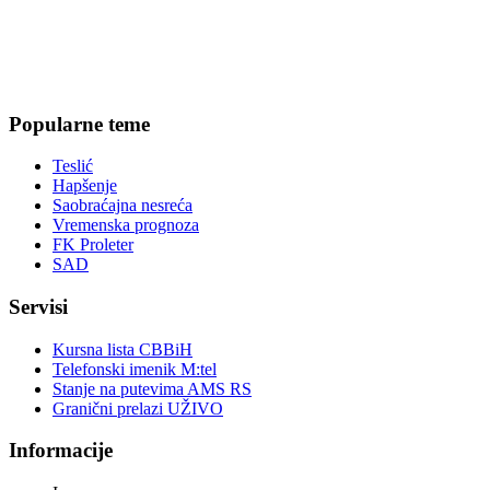
Popularne teme
Teslić
Hapšenje
Saobraćajna nesreća
Vremenska prognoza
FK Proleter
SAD
Servisi
Kursna lista CBBiH
Telefonski imenik M:tel
Stanje na putevima AMS RS
Granični prelazi UŽIVO
Informacije