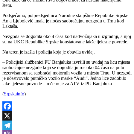
štetu.
Podsjećamo, potpredsjednica Narodne skupštine Republike Srpske
Anja Ljubojević imala je noćas saobraćajnu nezgodu u Trnu kod
Laktaša.
Nezgoda se dogodila oko 4 časa kod nadvožnjaka u izgradnji, a njoj
su na UKC Republike Srpske konstatovane lakše tjelesne povrede.
Na teren je izašla i policija koja je obavila uviđaj.
– Policijski službenici PU Banjaluka izvršili su uviđaj na licu mjesta
saobraćajne nezgode koja se dogodila jutros oko 04 časa na putu
rezervisanom sa saobraćaj motornih vozila u mjestu Trnu. U nezgodi
je učestvovalo putničko vozilo marke “Audi”. Jedno lice zadobilo
lake tjelesne povrede – rečeno je za ATV iz PU Banjaluka.
(
Srpskainfo
)
Facebook
X