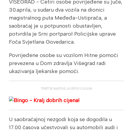
VIŠEGRAD - Četiri osobe povrijeđene su juče,
30.aprila, u sudaru dva vozila na dionici
magistralnog puta Međeđa-Ustiprača, a
saobraćaj je u potpunosti obustavljen,
potvrdila je Srni portparol Policijske uprave
Foča Svjetlana Govedarica.
Povrijeđene osobe su vozilom Hitne pomoći
prevezena u Dom zdravlja Višegrad radi
ukazivanja ljekarske pomoći.
TEKST SE NASTAVLJA ISPOD OGLASA
U saobraćajnoj nezgodi koja se dogodila u
17.00 časova učestvovali su automobili audi i