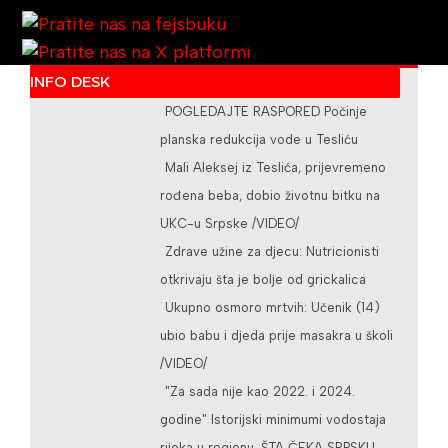
INFO DESK
POGLEDAJTE RASPORED Počinje
/teslicdanas@gmail.com
planska redukcija vode u Tesliću
Mali Aleksej iz Teslića, prijevremeno
rođena beba, dobio životnu bitku na
UKC-u Srpske /VIDEO/
Zdrave užine za djecu: Nutricionisti
otkrivaju šta je bolje od grickalica
Ukupno osmoro mrtvih: Učenik (14)
ubio babu i djeda prije masakra u školi
/VIDEO/
"Za sada nije kao 2022. i 2024.
godine" Istorijski minimumi vodostaja
rijeka u regionu, ŠTA ČEKA SRPSKU