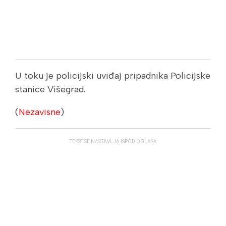
U toku je policijski uviđaj pripadnika Policijske
stanice Višegrad.
(
Nezavisne
)
TEKST SE NASTAVLJA ISPOD OGLASA