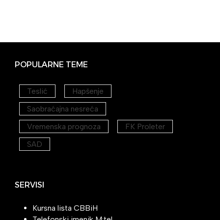
POPULARNE TEME
Teslić
Hapšenje
Saobraćajna nesreća
Vremenska prognoza
FK Proleter
SAD
SERVISI
Kursna lista CBBiH
Telefonski imenik M:tel