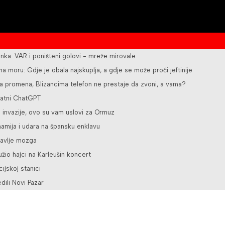
nka: VAR i poništeni golovi - mreže mirovale
 na moru: Gdje je obala najskuplja, a gdje se može proći jeftinije
ka promena, Blizancima telefon ne prestaje da zvoni, a vama?
latni ChatGPT
e invazije, ovo su vam uslovi za Ormuz
namija i udara na špansku enklavu
ravlje mozga
užio hajci na Karleušin koncert
ijskoj stanici
ili Novi Pazar