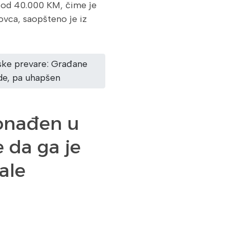
 od 40.000 KM, čime je
ovca, saopšteno je iz
tske prevare: Građane
e, pa uhapšen
ronađen u
 da ga je
ale