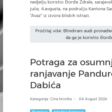
nedjelju koristio Đorđe Ždrale, sarajevs
juče, 4.avgusta, na području Kantona Sa
"Avaz" iz izvora bliskih istrazi.
Pročitaj više: Blindirani audi pronađ
da ga je koristio Đorđ
Potraga za osumn
ranjavanje Pandure
Dabića
Kategorija:
Crna hronika
04 Avgust 2026