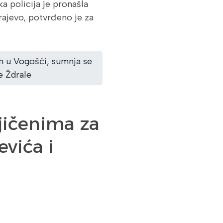
ka policija je pronašla
rajevo, potvrđeno je za
en u Vogošći, sumnja se
e Ždrale
jičenima za
vića i