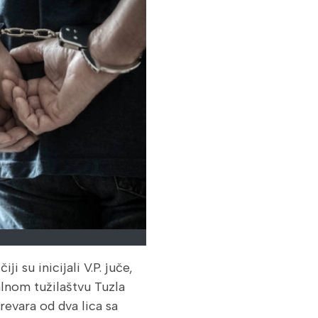
 su inicijali V.P. juče,
alnom tužilaštvu Tuzla
evara od dva lica sa