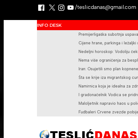
/teslicdanas@gmail.com
INFO DESK
Premijerligaška subotnja uspava
Cijene hrane, parkinga i ležaljki
Nedeljni horoskop: Vodoliju če
Nema više ograničenja za besp
Iran: Osujetili smo plan kopnen
Šta se krije iza migrantskog cu
Namirnica koja je idealna za zd
I gradonačelnik Vodica se pridr
Maloljetnik napravio haos u polic
Fudbaleri Crvene zvezde pobijed