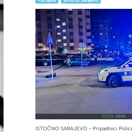
Pucnjava
Istočno Sarajevo
FOTO: SRNA
ISTOČNO SARAJEVO - Pripadnici Polici