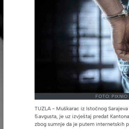
FOTO: PIXNIO
TUZLA - Muškarac iz Istočnog Sarajeva čiji
5.avgusta, je uz izvještaj predat Kanton
zbog sumnje da je putem internetskih pr