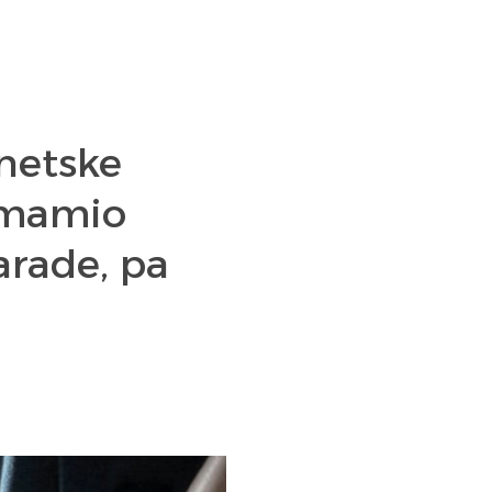
rnetske
 mamio
rade, pa