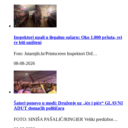
Inspektori upali u ilegalnu sušaru: Oko 1.000 pršuta, svi
će biti uništeni
Foto: Jutarnjih.hr/Printscreen Inspektori Drž…
08-08-2026
Šatori ponovo u modi: Druženje uz „iće i piće“ GLAVNI
ADUT domaćih političara
FOTO: SINIŠA PAŠALIĆ/RINGIER Veliki predizbor…