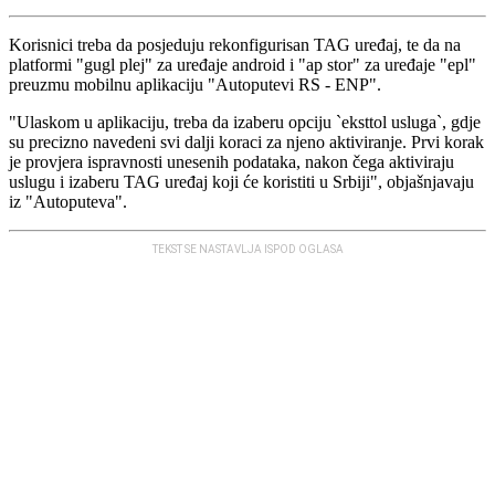
Korisnici treba da posjeduju rekonfigurisan TAG uređaj, te da na
platformi "gugl plej" za uređaje android i "ap stor" za uređaje "epl"
preuzmu mobilnu aplikaciju "Autoputevi RS - ENP".
"Ulaskom u aplikaciju, treba da izaberu opciju `eksttol usluga`, gdje
su precizno navedeni svi dalji koraci za njeno aktiviranje. Prvi korak
je provjera ispravnosti unesenih podataka, nakon čega aktiviraju
uslugu i izaberu TAG uređaj koji će koristiti u Srbiji", objašnjavaju
iz "Autoputeva".
TEKST SE NASTAVLJA ISPOD OGLASA