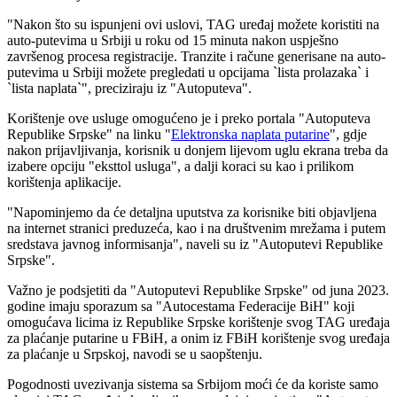
"Nakon što su ispunjeni ovi uslovi, TAG uređaj možete koristiti na
auto-putevima u Srbiji u roku od 15 minuta nakon uspješno
završenog procesa registracije. Tranzite i račune generisane na auto-
putevima u Srbiji možete pregledati u opcijama `lista prolazaka` i
`lista naplata`", preciziraju iz "Autoputeva".
Korištenje ove usluge omogućeno je i preko portala "Autoputeva
Republike Srpske" na linku "
Elektronska naplata putarine
", gdje
nakon prijavljivanja, korisnik u donjem lijevom uglu ekrana treba da
izabere opciju "eksttol usluga", a dalji koraci su kao i prilikom
korištenja aplikacije.
"Napominjemo da će detaljna uputstva za korisnike biti objavljena
na internet stranici preduzeća, kao i na društvenim mrežama i putem
sredstava javnog informisanja", naveli su iz "Autoputevi Republike
Srpske".
Važno je podsjetiti da "Autoputevi Republike Srpske" od juna 2023.
godine imaju sporazum sa "Autocestama Federacije BiH" koji
omogućava licima iz Republike Srpske korištenje svog TAG uređaja
za plaćanje putarine u FBiH, a onim iz FBiH korištenje svog uređaja
za plaćanje u Srpskoj, navodi se u saopštenju.
Pogodnosti uvezivanja sistema sa Srbijom moći će da koriste samo