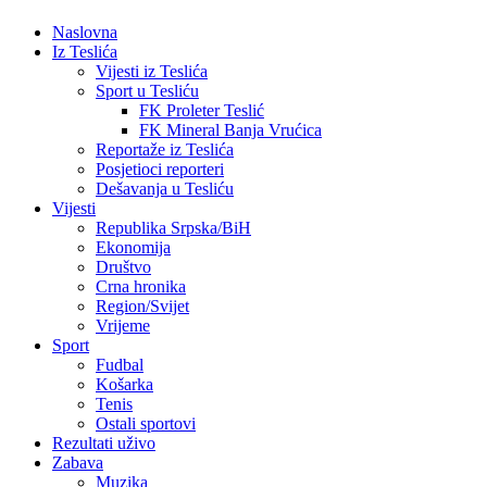
Naslovna
Iz Teslića
Vijesti iz Teslića
Sport u Tesliću
FK Proleter Teslić
FK Mineral Banja Vrućica
Reportaže iz Teslića
Posjetioci reporteri
Dešavanja u Tesliću
Vijesti
Republika Srpska/BiH
Ekonomija
Društvo
Crna hronika
Region/Svijet
Vrijeme
Sport
Fudbal
Košarka
Tenis
Ostali sportovi
Rezultati uživo
Zabava
Muzika