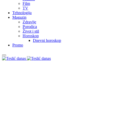
Film
TV
Tehnologija
Magazin
Zdravlje
Porodica
Život i stil
Horoskop
Dnevni horoskop
Promo