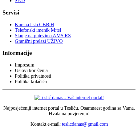
SAD
Servisi
Kursna lista CBBiH
Telefonski imenik M:tel
Stanje na putevima AMS RS
Granični prelazi UŽIVO
Informacije
Impresum
Uslovi korištenja
Politika privatnosti
Politika kolačića
Najposjećeniji internet portal u Tesliću. Osamnaest godina sa Vama.
Hvala na povjerenju!
Kontakt e-mail:
teslicdanas@gmail.com
© 2026 Dizajn i izrada sajta
Dejan Pozderović - Peja web design