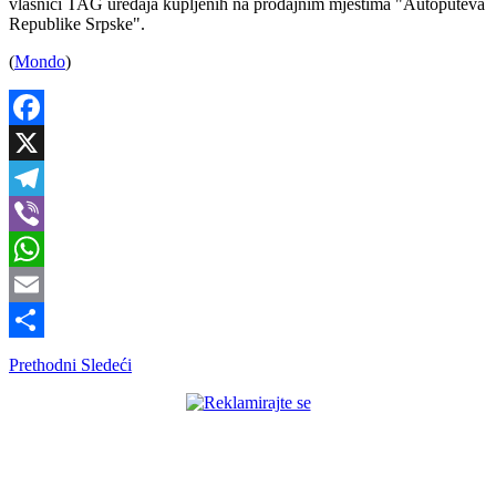
vlasnici TAG uređaja kupljenih na prodajnim mjestima "Autoputeva
Republike Srpske".
(
Mondo
)
Facebook
X
Telegram
Viber
WhatsApp
Email
Share
Prethodni
Sledeći