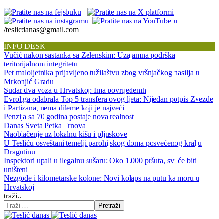
/teslicdanas@gmail.com
INFO DESK
Vučić nakon sastanka sa Zelenskim: Uzajamna podrška
teritorijalnom integritetu
Pet maloljetnika prijavljeno tužilaštvu zbog vršnjačkog nasilja u
Mrkonjić Gradu
Sudar dva voza u Hrvatskoj: Ima povrijeđenih
Evroliga odabrala Top 5 transfera ovog ljeta: Nijedan potpis Zvezde
i Partizana, nema dileme koji je najveći
Penzija sa 70 godina postaje nova realnost
Danas Sveta Petka Trnova
Naoblačenje uz lokalnu kišu i pljuskove
U Tesliću osveštani temelji parohijskog doma posvećenog kralju
Dragutinu
Inspektori upali u ilegalnu sušaru: Oko 1.000 pršuta, svi će biti
uništeni
Nezgode i kilometarske kolone: Novi kolaps na putu ka moru u
Hrvatskoj
traži...
Pretraži