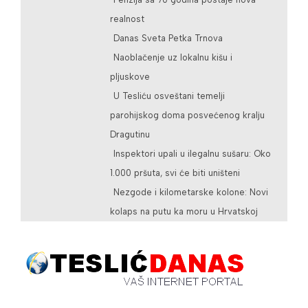
realnost
Danas Sveta Petka Trnova
Naoblačenje uz lokalnu kišu i
pljuskove
U Tesliću osveštani temelji
parohijskog doma posvećenog kralju
Dragutinu
Inspektori upali u ilegalnu sušaru: Oko
1.000 pršuta, svi će biti uništeni
Nezgode i kilometarske kolone: Novi
kolaps na putu ka moru u Hrvatskoj