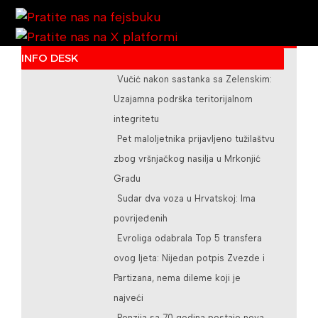
INFO DESK
Vučić nakon sastanka sa Zelenskim:
/teslicdanas@gmail.com
Uzajamna podrška teritorijalnom
integritetu
Pet maloljetnika prijavljeno tužilaštvu
zbog vršnjačkog nasilja u Mrkonjić
Gradu
Sudar dva voza u Hrvatskoj: Ima
povrijeđenih
Evroliga odabrala Top 5 transfera
ovog ljeta: Nijedan potpis Zvezde i
Partizana, nema dileme koji je
najveći
Penzija sa 70 godina postaje nova