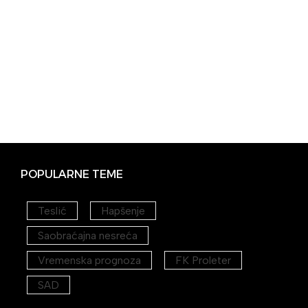
POPULARNE TEME
Teslić
Hapšenje
Saobraćajna nesreća
Vremenska prognoza
FK Proleter
SAD