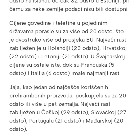
odsto na Islandu do čak 32 odsto u Estoniji, pri
čemu za neke zemlje podaci nisu bili dostupni.
Cijene govedine i teletine u pojedinim
državama porasle su za više od 20 odsto, što
je dvostruko više od prosjeka EU. Najveći rast
zabilježen je u Holandiji (23 odsto), Hrvatskoj
(22 odsto) i Letoniji (21 odsto). U Švajcarskoj
cijene su ostale iste, dok su Francuska (5
odsto) i Italija (6 odsto) imale najmanji rast.
Jaja, kao jedan od najčešće korišćenih
prehrambenih proizvoda, poskupjela su za 20
odsto ili više u pet zemalja. Najveći rast
zabilježen u Češkoj (29 odsto), Slovačkoj (27
odsto), Portugalu (21 odsto) i Mađarskoj (20
odsto).