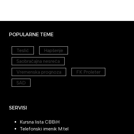
POPULARNE TEME
Teslić
Hapšenje
Saobraćajna nesreća
Vremenska prognoza
FK Proleter
SAD
SERVISI
Kursna lista CBBiH
Telefonski imenik M:tel