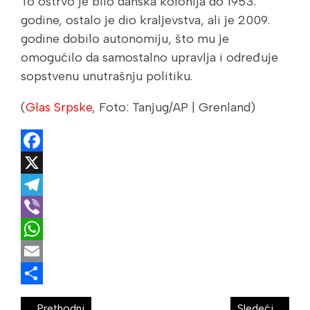
To ostrvo je bilo danska kolonija do 1953.
godine, ostalo je dio kraljevstva, ali je 2009.
godine dobilo autonomiju, što mu je
omogućilo da samostalno upravlja i određuje
sopstvenu unutrašnju politiku.
(
Glas Srpske
, Foto: Tanjug/AP | Grenland)
Facebook
X
Telegram
Viber
WhatsApp
Email
Share
Prethodni
Sledeći