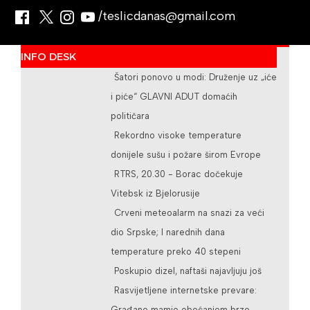
/teslicdanas@gmail.com
INFO DESK
Šatori ponovo u modi: Druženje uz „iće
i piće“ GLAVNI ADUT domaćih
političara
Rekordno visoke temperature
donijele sušu i požare širom Evrope
RTRS, 20.30 - Borac dočekuje
Vitebsk iz Bjelorusije
Crveni meteoalarm na snazi za veći
dio Srpske; I narednih dana
temperature preko 40 stepeni
Poskupio dizel, naftaši najavljuju još
Rasvijetljene internetske prevare:
Građane mamio obećanjem brze