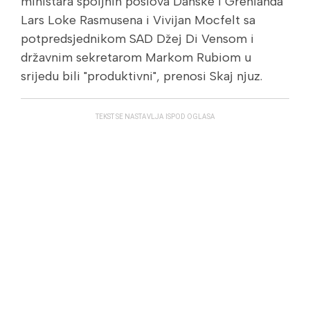
ministara spoljnih poslova Danske i Grenlanda
Lars Loke Rasmusena i Vivijan Mocfelt sa
potpredsjednikom SAD Džej Di Vensom i
državnim sekretarom Markom Rubiom u
srijedu bili "produktivni", prenosi Skaj njuz.
TEKST SE NASTAVLJA ISPOD OGLASA