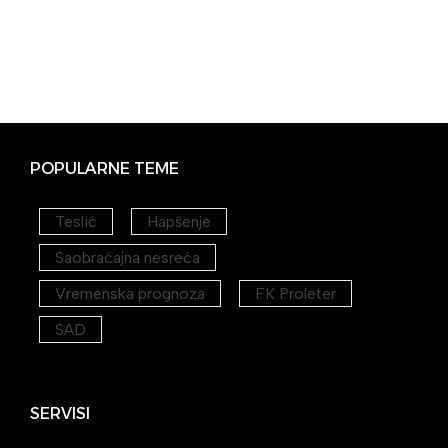
POPULARNE TEME
Teslić
Hapšenje
Saobraćajna nesreća
Vremenska prognoza
FK Proleter
SAD
SERVISI