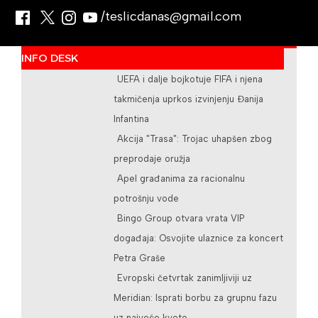
/teslicdanas@gmail.com
INFO DESK
UEFA i dalje bojkotuje FIFA i njena
takmičenja uprkos izvinjenju Đanija
Infantina
Akcija "Trasa": Trojac uhapšen zbog
preprodaje oružja
Apel građanima za racionalnu
potrošnju vode
Bingo Group otvara vrata VIP
događaja: Osvojite ulaznice za koncert
Petra Graše
Evropski četvrtak zanimljiviji uz
Meridian: Isprati borbu za grupnu fazu
uz najveće kvote