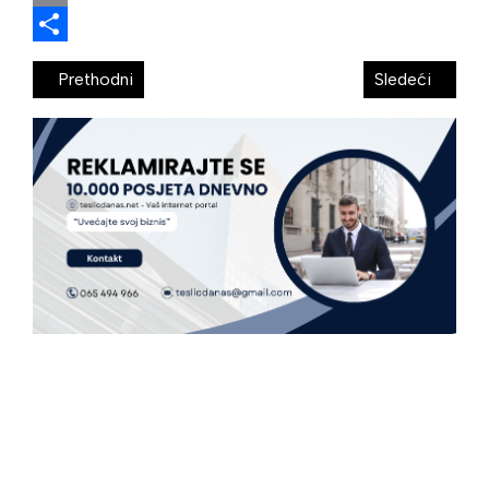
Email
Share
Prethodni
Sledeći