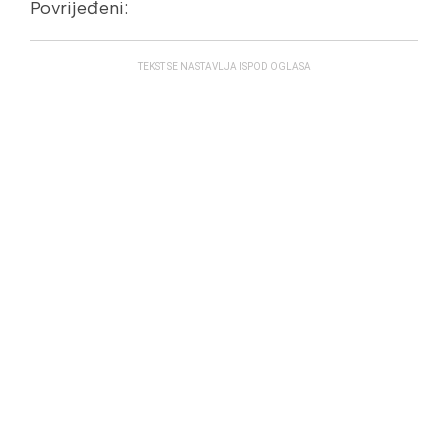
Povrijeđeni:
TEKST SE NASTAVLJA ISPOD OGLASA