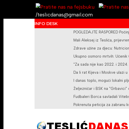
/teslicdanas@gmail.com
INFO DESK
POGLEDAJTE RASPORED Počinje 
Mali Aleksej iz Teslića, prije
Zdrave užine za djecu: Nutricioni
Ukupno osmoro mrtvih: Učenik (1
"Za sada nije kao 2022. i 2024.
Da li rat Kijeva i Moskve ulazi u
I danas toplo, mogući lokalni pl
Željezničar i BSK na "Grbavici"
Fudbaleri Borca savladali Vite
Pokrenuta peticija za zabranu k