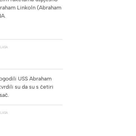
braham Linkoln (Abraham
NA.
GLASA
 pogodili USS Abraham
vrdili su da su s četiri
sač.
GLASA