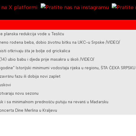
planska redukcija vode u Tesliću
vremeno rođena beba, dobio životnu bitku na UKC-u Srpske /VIDEO/
sti otkrivaju šta je bolje od grickalica
4) ubio babu i djeda prije masakra u školi /VIDEO/
 godine" Istorijski minimumi vodostaja rijeka u regionu, ŠTA ČEKA SRPSKU
 završnu fazu ili dobija novi zaplet
juskovi
 otvaraju novu sezonu
bsk i sa minimalnom prednošću putuju na revanš u Mađarsku
oncerta Dine Merlina u Kraljevu