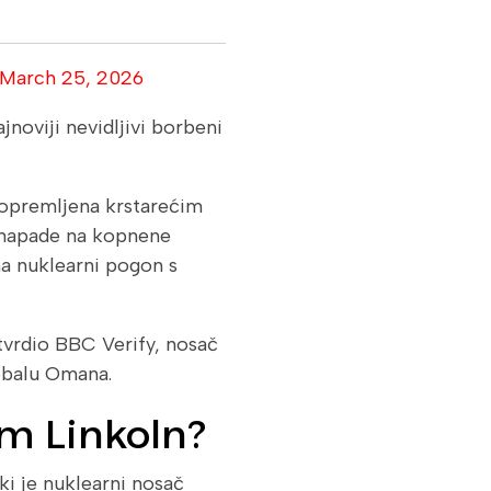
March 25, 2026
noviji nevidljivi borbeni
 opremljena krstarećim
 napade na kopnene
na nuklearni pogon s
tvrdio BBC Verify, nosač
 obalu Omana.
m Linkoln?
 je nuklearni nosač