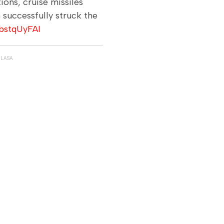
ions, cruise missiles
 successfully struck the
dbstqUyFAI
GLASA