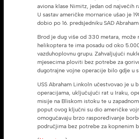
aviona klase Nimitz, jedan od najvećih r
U sastav američke mornarice ušao je 198
dobio po 16. predsjedniku SAD Abraham
Brod je dug više od 330 metara, može no
helikoptera te ima posadu od oko 5.000 
vazduhoplovnu grupu. Zahvaljujući nu
mjesecima ploviti bez potrebe za gor
dugotrajne vojne operacije bilo gdje u sv
USS Abraham Linkoln učestvovao je u b
operacijama, uključujući rat u Iraku, op
misije na Bliskom istoku te u zapadnom 
poput ovog ključni su dio američke vojn
omogućavaju brzo raspoređivanje borbe
područjima bez potrebe za kopnenim 