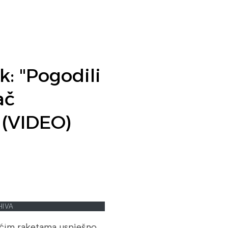
k: "Pogodili
ač
 (VIDEO)
HIVA
rećim raketama uspješno