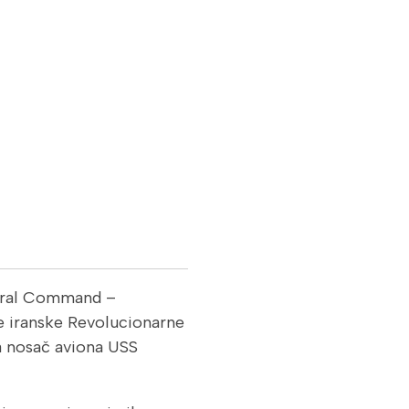
tral Command –
 iranske Revolucionarne
 nosač aviona USS