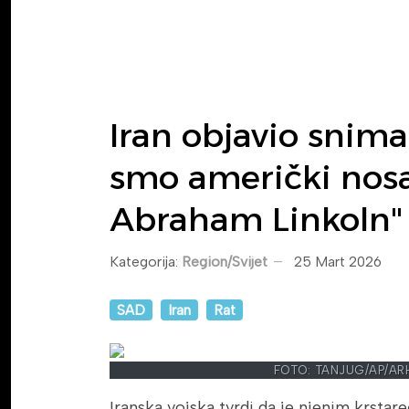
Iran objavio snima
smo američki nos
Abraham Linkoln"
Kategorija:
Region/Svijet
25 Mart 2026
SAD
Iran
Rat
FOTO: TANJUG/AP/AR
Iranska vojska tvrdi da je njenim krsta