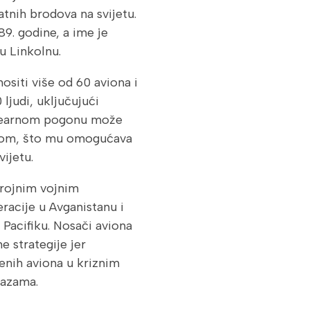
atnih brodova na svijetu.
9. godine, a ime je
u Linkolnu.
siti više od 60 aviona i
ljudi, uključujući
klearnom pogonu može
ivom, što mu omogućava
ijetu.
rojnim vojnim
eracije u Avganistanu i
Pacifiku. Nosači aviona
e strategije jer
nih aviona u kriznim
bazama.