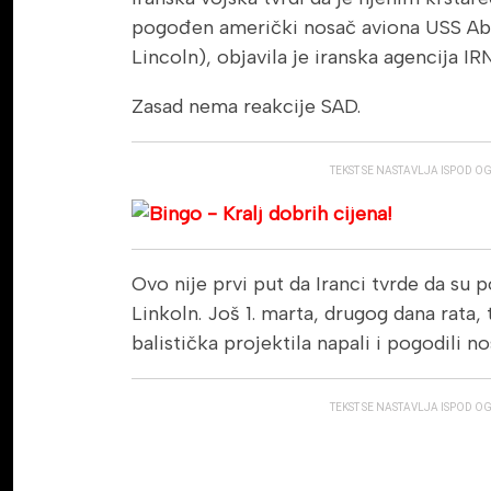
pogođen američki nosač aviona USS A
Lincoln), objavila je iranska agencija IR
Zasad nema reakcije SAD.
TEKST SE NASTAVLJA ISPOD O
Ovo nije prvi put da Iranci tvrde da su
Linkoln. Još 1. marta, drugog dana rata, t
balistička projektila napali i pogodili no
TEKST SE NASTAVLJA ISPOD O