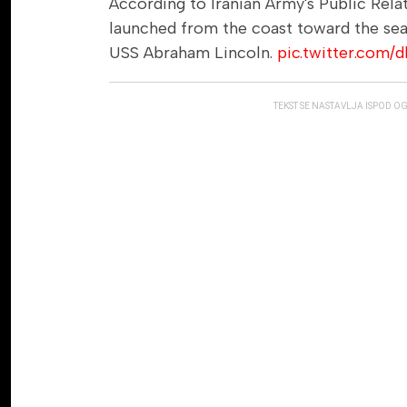
According to Iranian Army's Public Relat
launched from the coast toward the sea
USS Abraham Lincoln.
pic.twitter.com/
TEKST SE NASTAVLJA ISPOD O