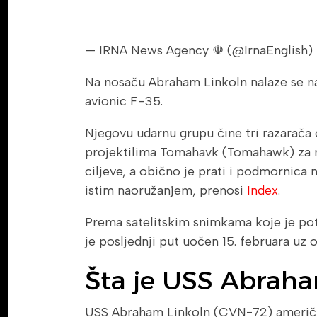
— IRNA News Agency ☫ (@IrnaEnglish)
Na nosaču Abraham Linkoln nalaze se naj
avionic F-35.
Njegovu udarnu grupu čine tri razarača
projektilima Tomahavk (Tomahawk) za
ciljeve, a obično je prati i podmornica 
istim naoružanjem, prenosi
Index
.
Prema satelitskim snimkama koje je po
je posljednji put uočen 15. februara uz
Šta je USS Abraha
USS Abraham Linkoln (CVN-72) američki