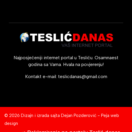
Najposjećeniji internet portal u Tesliću. Osamnaest
godina sa Vama. Hvala na povjerenju!
Kontakt e-mail:
teslicdanas@gmail.com
© 2026 Dizajn i izrada sajta
Dejan Pozderović - Peja web
design