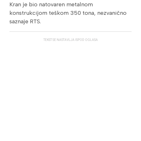
Kran je bio natovaren metalnom
konstrukcijom teškom 350 tona, nezvanično
saznaje RTS.
TEKST SE NASTAVLJA ISPOD OGLASA