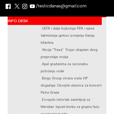
/teslicdanas@gmail.com
INFO DESK
UEFA i dalje bojkotuje FIFA i njena
takmičenja uprkos izvinjenju Đanija
Infantina
Akcija "Trasa": Trojac uhapšen zbog
preprodaje oružja
Apel građanima za racionalnu
potrošnju vode
Bingo Group otvara vrata VIP
događaja: Osvojite ulaznice za koncert
Petra Graše
Evropski četvrtak zanimljiviji uz
Meridian: Isprati borbu za grupnu fazu
uz najveće kvote