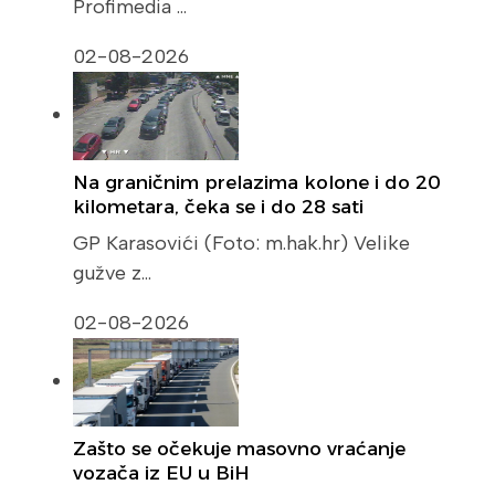
Profimedia …
02-08-2026
Na graničnim prelazima kolone i do 20
kilometara, čeka se i do 28 sati
GP Karasovići (Foto: m.hak.hr) Velike
gužve z…
02-08-2026
Zašto se očekuje masovno vraćanje
vozača iz EU u BiH