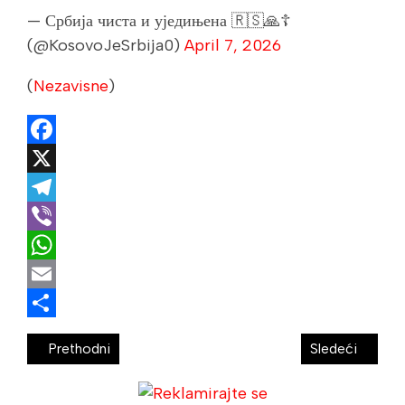
— Србија чиста и уједињена 🇷🇸🙏☦️
(@KosovoJeSrbija0)
April 7, 2026
(
Nezavisne
)
Facebook
X
Telegram
Viber
WhatsApp
Email
Share
Prethodni
Sledeći