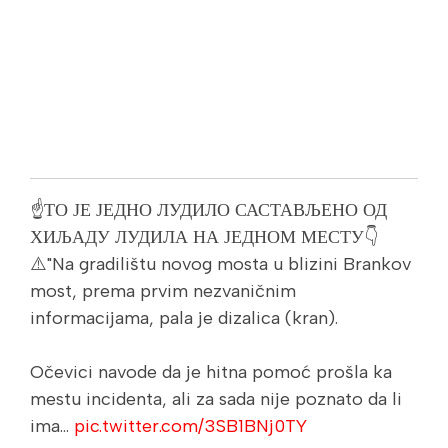
☝️ТО ЈЕ ЈЕДНО ЛУДИЛО САСТАВЉЕНО ОД
ХИЉАДУ ЛУДИЛА НА ЈЕДНОМ МЕСТУ👇
⚠️"Na gradilištu novog mosta u blizini Brankov
most, prema prvim nezvaničnim
informacijama, pala je dizalica (kran).
Očevici navode da je hitna pomoć prošla ka
mestu incidenta, ali za sada nije poznato da li
ima…
pic.twitter.com/3SB1BNj0TY