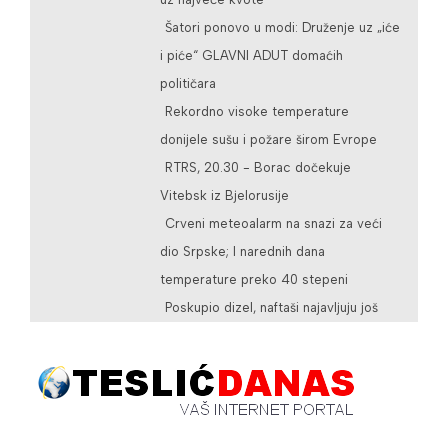
Šatori ponovo u modi: Druženje uz „iće
i piće“ GLAVNI ADUT domaćih
političara
Rekordno visoke temperature
donijele sušu i požare širom Evrope
RTRS, 20.30 - Borac dočekuje
Vitebsk iz Bjelorusije
Crveni meteoalarm na snazi za veći
dio Srpske; I narednih dana
temperature preko 40 stepeni
Poskupio dizel, naftaši najavljuju još