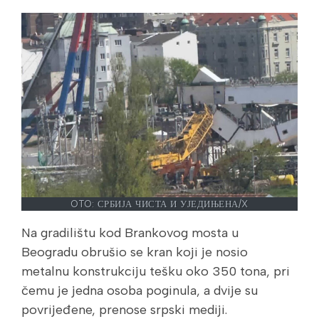
OTO: СРБИЈА ЧИСТА И УЈЕДИЊЕНА/X
Na gradilištu kod Brankovog mosta u
Beogradu obrušio se kran koji je nosio
metalnu konstrukciju tešku oko 350 tona, pri
čemu je jedna osoba poginula, a dvije su
povrijeđene, prenose srpski mediji.