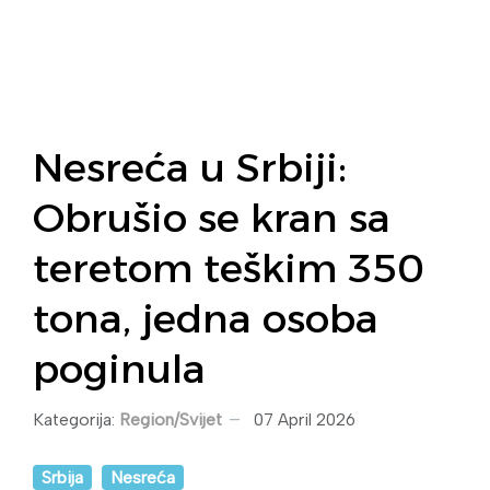
Nesreća u Srbiji:
Obrušio se kran sa
teretom teškim 350
tona, jedna osoba
poginula
Kategorija:
Region/Svijet
07 April 2026
Srbija
Nesreća