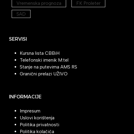
Vremenska prognoza
FK Proleter
SAD
SERVISI
Kursna lista CBBiH
Telefonski imenik M:tel
Stanje na putevima AMS RS
Granični prelazi UŽIVO
INFORMACIJE
Impresum
Uslovi korištenja
Politika privatnosti
Politika kolačića