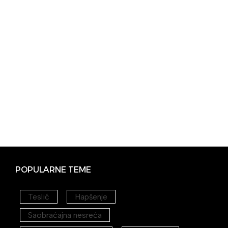
POPULARNE TEME
Teslić
Hapšenje
Saobraćajna nesreća