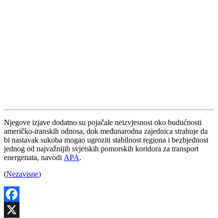
Njegove izjave dodatno su pojačale neizvjesnost oko budućnosti
američko-iranskih odnosa, dok međunarodna zajednica strahuje da
bi nastavak sukoba mogao ugroziti stabilnost regiona i bezbjednost
jednog od najvažnijih svjetskih pomorskih koridora za transport
energenata, navodi
APA
.
(
Nezavisne
)
Facebook