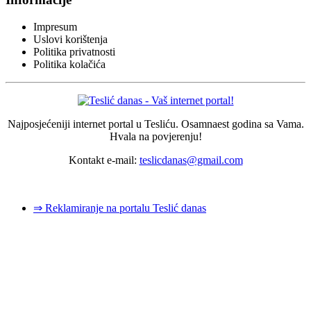
Impresum
Uslovi korištenja
Politika privatnosti
Politika kolačića
Najposjećeniji internet portal u Tesliću. Osamnaest godina sa Vama.
Hvala na povjerenju!
Kontakt e-mail:
teslicdanas@gmail.com
© 2026 Dizajn i izrada sajta
Dejan Pozderović - Peja web design
⇒ Reklamiranje na portalu Teslić danas