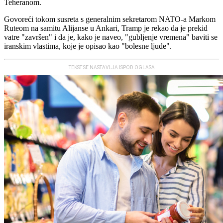
Teheranom.
Govoreći tokom susreta s generalnim sekretarom NATO-a Markom
Ruteom na samitu Alijanse u Ankari, Tramp je rekao da je prekid
vatre "završen" i da je, kako je naveo, "gubljenje vremena" baviti se
iranskim vlastima, koje je opisao kao "bolesne ljude".
TEKST SE NASTAVLJA ISPOD OGLASA