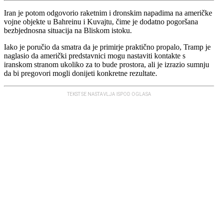
Iran je potom odgovorio raketnim i dronskim napadima na američke
vojne objekte u Bahreinu i Kuvajtu, čime je dodatno pogoršana
bezbjednosna situacija na Bliskom istoku.
Iako je poručio da smatra da je primirje praktično propalo, Tramp je
naglasio da američki predstavnici mogu nastaviti kontakte s
iranskom stranom ukoliko za to bude prostora, ali je izrazio sumnju
da bi pregovori mogli donijeti konkretne rezultate.
TEKST SE NASTAVLJA ISPOD OGLASA