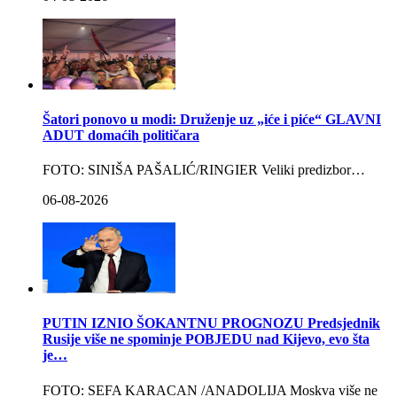
Šatori ponovo u modi: Druženje uz „iće i piće“ GLAVNI
ADUT domaćih političara
FOTO: SINIŠA PAŠALIĆ/RINGIER Veliki predizbor…
06-08-2026
PUTIN IZNIO ŠOKANTNU PROGNOZU Predsjednik
Rusije više ne spominje POBJEDU nad Kijevo, evo šta
je…
FOTO: SEFA KARACAN /ANADOLIJA Moskva više ne