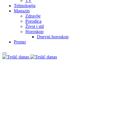
TV
Tehnologija
Magazin
Zdravlje
Porodica
Život i stil
Horoskop
Dnevni horoskop
Promo