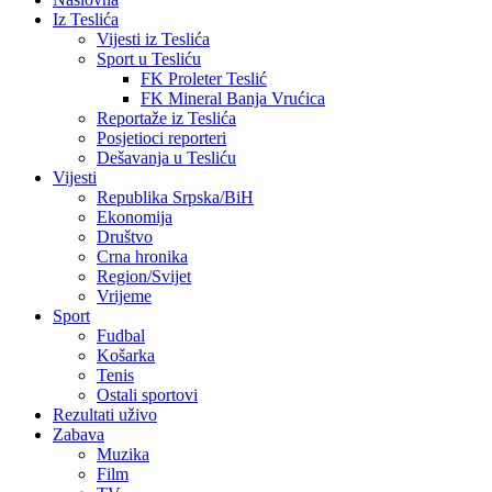
Iz Teslića
Vijesti iz Teslića
Sport u Tesliću
FK Proleter Teslić
FK Mineral Banja Vrućica
Reportaže iz Teslića
Posjetioci reporteri
Dešavanja u Tesliću
Vijesti
Republika Srpska/BiH
Ekonomija
Društvo
Crna hronika
Region/Svijet
Vrijeme
Sport
Fudbal
Košarka
Tenis
Ostali sportovi
Rezultati uživo
Zabava
Muzika
Film