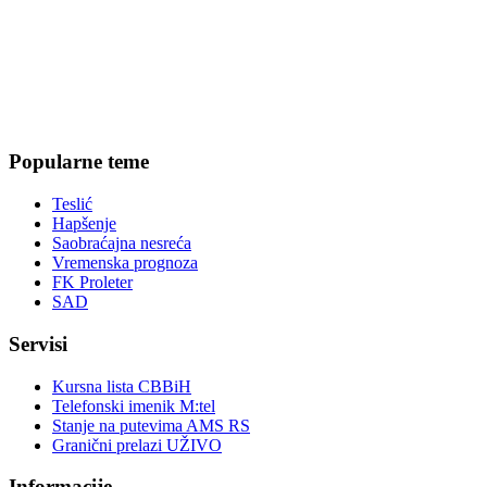
Popularne teme
Teslić
Hapšenje
Saobraćajna nesreća
Vremenska prognoza
FK Proleter
SAD
Servisi
Kursna lista CBBiH
Telefonski imenik M:tel
Stanje na putevima AMS RS
Granični prelazi UŽIVO
Informacije