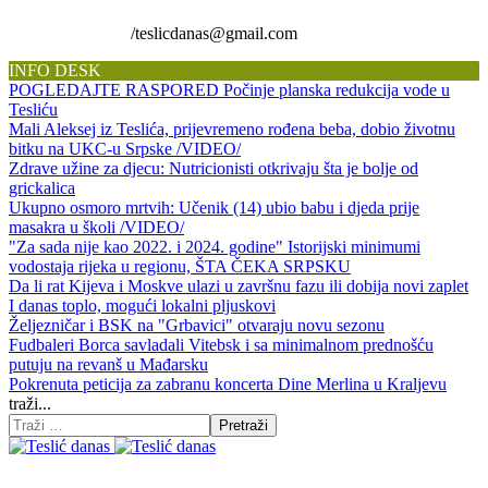
/teslicdanas@gmail.com
INFO DESK
POGLEDAJTE RASPORED Počinje planska redukcija vode u
Tesliću
Mali Aleksej iz Teslića, prijevremeno rođena beba, dobio životnu
bitku na UKC-u Srpske /VIDEO/
Zdrave užine za djecu: Nutricionisti otkrivaju šta je bolje od
grickalica
Ukupno osmoro mrtvih: Učenik (14) ubio babu i djeda prije
masakra u školi /VIDEO/
"Za sada nije kao 2022. i 2024. godine" Istorijski minimumi
vodostaja rijeka u regionu, ŠTA ČEKA SRPSKU
Da li rat Kijeva i Moskve ulazi u završnu fazu ili dobija novi zaplet
I danas toplo, mogući lokalni pljuskovi
Željezničar i BSK na "Grbavici" otvaraju novu sezonu
Fudbaleri Borca savladali Vitebsk i sa minimalnom prednošću
putuju na revanš u Mađarsku
Pokrenuta peticija za zabranu koncerta Dine Merlina u Kraljevu
traži...
Pretraži