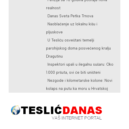
realnost
Danas Sveta Petka Trnova
Naoblačenje uz lokalnu kišu i
pljuskove
U Tesliću osveštani temelji
parohijskog doma posvećenog kralju
Dragutinu
Inspektori upali u ilegalnu sušaru: Oko
1.000 pršuta, svi će biti uništeni
Nezgode i kilometarske kolone: Novi
kolaps na putu ka moru u Hrvatskoj