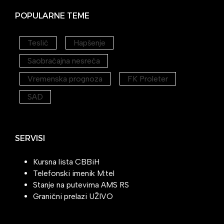
POPULARNE TEME
Teslić
Hapšenje
Saobraćajna nesreća
Vremenska prognoza
FK Proleter
SAD
SERVISI
Kursna lista CBBiH
Telefonski imenik M:tel
Stanje na putevima AMS RS
Granični prelazi UŽIVO