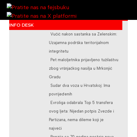
INFO DESK
Vučić nakon sastanka sa Zelenskim:
/teslicdanas@gmail.com
Uzajamna podrška teritorijalnom
integritetu
Pet maloljetnika prijavljeno tužilaštvu
zbog vršnjačkog nasilja u Mrkonjić
Gradu
Sudar dva voza u Hrvatskoj: Ima
povrijeđenih
Evroliga odabrala Top 5 transfera
ovog ljeta: Nijedan potpis Zvezde i
Partizana, nema dileme koji je
najveći
Penzija sa 70 godina postaje nova