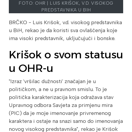
FOTO: OHR
| LUIS KRIŠOK, V.D. VISOKOG
PREDSTAVNIKA U BIH
BRČKO - Luis Krišok, v.d. visokog predstavnika
u BiH, rekao je da koristi sva ovlašćenja koje
ima visoki predstavnik, uključujući i bonske.
Krišok o svom statusu
u OHR-u
"Izraz 'vršilac dužnosti' značajan je u
političkom, a ne u pravnom smislu. To je
politička karakterizacija koja odražava stav
Upravnog odbora Savjeta za primjenu mira
(PIC) da je moje imenovanje privremenog
karaktera i ostaje na snazi samo do imenovanja
novog visokog predstavnika", rekao je Krišok