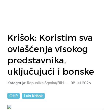
Krišok: Koristim sva
ovlašćenja visokog
predstavnika,
uključujući i bonske
Kategorija:
Republika Srpska/BiH
08 Jul 2026
OHR
Luis Krišok