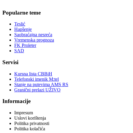
Popularne teme
Teslić
Hapšenje
Saobraćajna nesreća
Vremenska prognoza
FK Proleter
SAD
Servisi
Kursna lista CBBiH
Telefonski imenik M:tel
Stanje na putevima AMS RS
Granični prelazi UŽIVO
Informacije
Impresum
Uslovi korištenja
Politika privatnosti
Politika kolačića