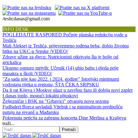
/teslicdanas@gmail.com
INFO DESK
POGLEDAJTE RASPORED Počinje planska redukcija vode u
Tesliću
Mali Aleksej iz Teslića, prijevremeno rođena beba, dobio životnu
bitku na UKC-u Srpske /VIDEO/
Zdrave užine za djecu: Nutricionisti otkrivaju šta je bolje od
grickalica
Ukupno osmoro mrtvih: Učenik (14) ubio babu i djeda prije
masakra u školi /VIDEO/
"Za sada nije kao 2022. i 2024. godine" Istorijski minimumi
vodostaja rijeka u regionu, ŠTA ČEKA SRPSKU
Da li rat Kijeva i Moskve ulazi u završnu fazu ili dobija novi zaplet
I danas toplo, mogući lokalni pljuskovi
Željezničar i BSK na "Grbavici" otvaraju novu sezonu
Fudbaleri Borca savladali Vitebsk i sa minimalnom prednošću
putuju na revanš u Mađarsku
Pokrenuta peticija za zabranu koncerta Dine Merlina u Kraljevu
traži...
Pretraži