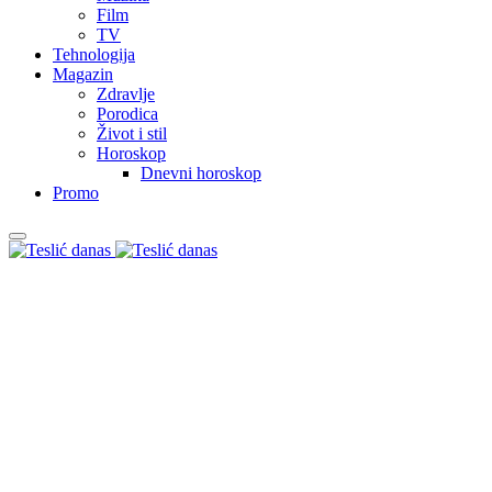
Film
TV
Tehnologija
Magazin
Zdravlje
Porodica
Život i stil
Horoskop
Dnevni horoskop
Promo