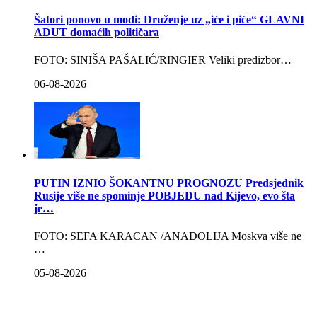
Šatori ponovo u modi: Druženje uz „iće i piće“ GLAVNI
ADUT domaćih političara
FOTO: SINIŠA PAŠALIĆ/RINGIER Veliki predizbor…
06-08-2026
PUTIN IZNIO ŠOKANTNU PROGNOZU Predsjednik
Rusije više ne spominje POBJEDU nad Kijevo, evo šta
je…
FOTO: SEFA KARACAN /ANADOLIJA Moskva više ne
…
05-08-2026