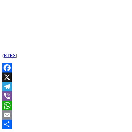
(
RTRS
)
Facebook
X
Telegram
Viber
WhatsApp
Email