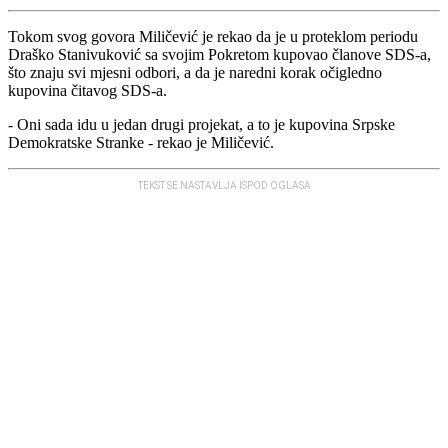
Tokom svog govora Miličević je rekao da je u proteklom periodu
Draško Stanivuković sa svojim Pokretom kupovao članove SDS-a,
što znaju svi mjesni odbori, a da je naredni korak očigledno
kupovina čitavog SDS-a.
- Oni sada idu u jedan drugi projekat, a to je kupovina Srpske
Demokratske Stranke - rekao je Miličević.
TEKST SE NASTAVLJA ISPOD OGLASA