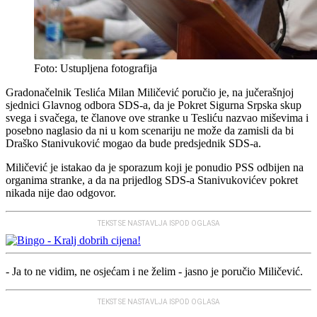
Foto: Ustupljena fotografija
Gradonačelnik Teslića Milan Miličević poručio je, na jučerašnjoj
sjednici Glavnog odbora SDS-a, da je Pokret Sigurna Srpska skup
svega i svačega, te članove ove stranke u Tesliću nazvao miševima i
posebno naglasio da ni u kom scenariju ne može da zamisli da bi
Draško Stanivuković mogao da bude predsjednik SDS-a.
Miličević je istakao da je sporazum koji je ponudio PSS odbijen na
organima stranke, a da na prijedlog SDS-a Stanivukovićev pokret
nikada nije dao odgovor.
TEKST SE NASTAVLJA ISPOD OGLASA
- Јa to ne vidim, ne osjećam i ne želim - jasno je poručio Miličević.
TEKST SE NASTAVLJA ISPOD OGLASA