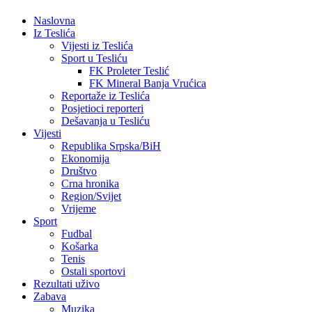
Naslovna
Iz Teslića
Vijesti iz Teslića
Sport u Tesliću
FK Proleter Teslić
FK Mineral Banja Vrućica
Reportaže iz Teslića
Posjetioci reporteri
Dešavanja u Tesliću
Vijesti
Republika Srpska/BiH
Ekonomija
Društvo
Crna hronika
Region/Svijet
Vrijeme
Sport
Fudbal
Košarka
Tenis
Ostali sportovi
Rezultati uživo
Zabava
Muzika