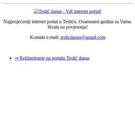
Najposjećeniji internet portal u Tesliću. Osamnaest godina sa Vama.
Hvala na povjerenju!
Kontakt e-mail:
teslicdanas@gmail.com
© 2026 Dizajn i izrada sajta
Dejan Pozderović - Peja web design
⇒ Reklamiranje na portalu Teslić danas