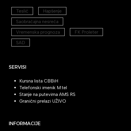
Teslić
Hapšenje
Saobraćajna nesreća
Vremenska prognoza
FK Proleter
SAD
SERVISI
Kursna lista CBBiH
Telefonski imenik M:tel
Stanje na putevima AMS RS
Granični prelazi UŽIVO
INFORMACIJE