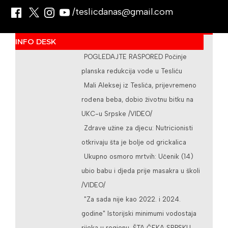
/teslicdanas@gmail.com
INFO DESK
POGLEDAJTE RASPORED Počinje
planska redukcija vode u Tesliću
Mali Aleksej iz Teslića, prijevremeno
rođena beba, dobio životnu bitku na
UKC-u Srpske /VIDEO/
Zdrave užine za djecu: Nutricionisti
otkrivaju šta je bolje od grickalica
Ukupno osmoro mrtvih: Učenik (14)
ubio babu i djeda prije masakra u školi
/VIDEO/
"Za sada nije kao 2022. i 2024.
godine" Istorijski minimumi vodostaja
rijeka u regionu, ŠTA ČEKA SRPSKU