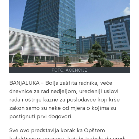
FOTO: AGENCIJE
BANjALUKA - Bolja zaštita radnika, veće
dnevnice za rad nedjeljom, uređeniji uslovi
rada i oštrije kazne za poslodavce koji krše
zakon samo su neke od mjera o kojima su
postignuti prvi dogovori.
Sve ovo predstavlja korak ka Opštem
kolektivnom ugovoru, koji bi trebalo da uredi