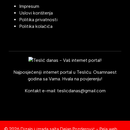
Impresum
Uslovi korištenja
Politika privatnosti
Politika kolačića
Najposjećeniji internet portal u Tesliću. Osamnaest
godina sa Vama. Hvala na povjerenju!
Kontakt e-mail:
teslicdanas@gmail.com
© 2026 Dizajn i izrada sajta
Dejan Pozderović - Peja web