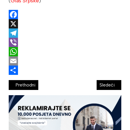
(
Glas Srpske
)
Facebook
X
Telegram
Viber
WhatsApp
Email
Share
Prethodni
Sledeći