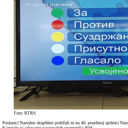
Foto: RTRS
Poslanici Narodne skupštine podržali su na 40. posebnoj sjednici Na
Komisije za očuvanje nacionalnih spomenika BiH.