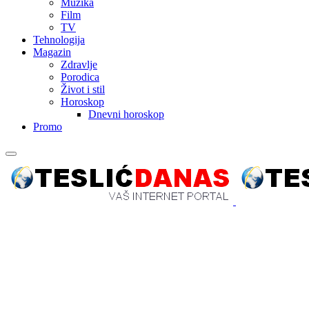
Muzika
Film
TV
Tehnologija
Magazin
Zdravlje
Porodica
Život i stil
Horoskop
Dnevni horoskop
Promo