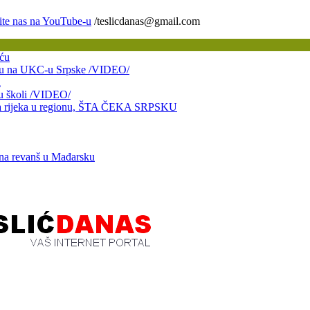
/teslicdanas@gmail.com
ću
bitku na UKC-u Srpske /VIDEO/
a
 u školi /VIDEO/
taja rijeka u regionu, ŠTA ČEKA SRPSKU
 na revanš u Mađarsku