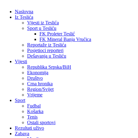
Naslovna
Iz Teslića
Vijesti iz Teslića
Sport u Tesliću
FK Proleter Teslić
FK Mineral Banja Vrućica
Reportaže iz Teslića
Posjetioci reporteri
Dešavanja u Tesliću
Vijesti
Republika Srpska/BiH
Ekonomija
Društvo
Crna hronika
Region/Svijet
Vrijeme
Sport
Fudbal
Košarka
Tenis
Ostali sportovi
Rezultati uživo
Zabava