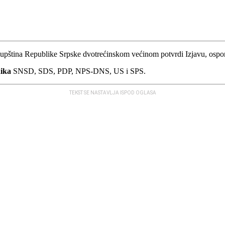
kupština Republike Srpske dvotrećinskom većinom potvrdi Izjavu, ospo
ika
SNSD, SDS, PDP, NPS-DNS, US i SPS.
TEKST SE NASTAVLJA ISPOD OGLASA