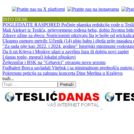
INFO DESK
POGLEDAJTE RASPORED Počinje planska redukcija vode u Tesli
Mali Aleksej iz Teslića, prijevremeno rođena beba, dobio životnu 
Zdrave užine za djecu: Nutricionisti otkrivaju šta je bolje od grickalic
Ukupno osmoro mrtvih: Učenik (14) ubio babu i djeda prije masakra
"Za sada nije kao 2022. i 2024. godine" Istorijski minimumi vodos
Da li rat Kijeva i Moskve ulazi u završnu fazu ili dobija novi zaplet
I danas toplo, mogući lokalni pljuskovi
Željezničar i BSK na "Grbavici" otvaraju novu sezonu
Fudbaleri Borca savladali Vitebsk i sa minimalnom prednošću putuju
Pokrenuta peticija za zabranu koncerta Dine Merlina u Kraljevu
traži...
Pretraži