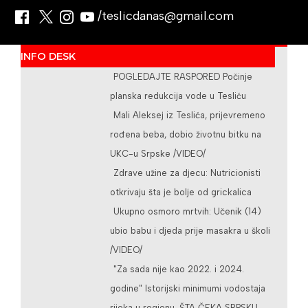
/teslicdanas@gmail.com
INFO DESK
POGLEDAJTE RASPORED Počinje
planska redukcija vode u Tesliću
Mali Aleksej iz Teslića, prijevremeno
rođena beba, dobio životnu bitku na
UKC-u Srpske /VIDEO/
Zdrave užine za djecu: Nutricionisti
otkrivaju šta je bolje od grickalica
Ukupno osmoro mrtvih: Učenik (14)
ubio babu i djeda prije masakra u školi
/VIDEO/
"Za sada nije kao 2022. i 2024.
godine" Istorijski minimumi vodostaja
rijeka u regionu, ŠTA ČEKA SRPSKU