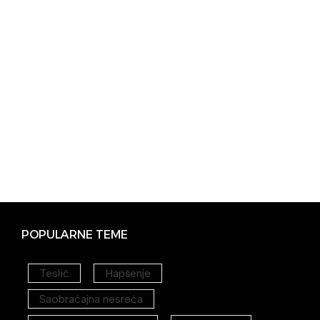
POPULARNE TEME
Teslić
Hapšenje
Saobraćajna nesreća