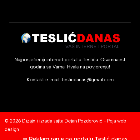
Najposjećeniji internet portal u Tesliću. Osamnaest
godina sa Vama. Hvala na povjerenju!
Kontakt e-mail:
teslicdanas@gmail.com
© 2026 Dizajn i izrada sajta
Dejan Pozderović - Peja web
design
⇒ Reklamiranje na portalu Teslić danas