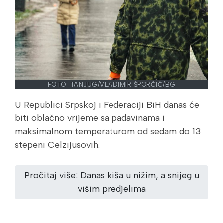
FOTO: TANJUG/VLADIMIR ŠPORČIĆ/BG
U Republici Srpskoj i Federaciji BiH danas će
biti oblačno vrijeme sa padavinama i
maksimalnom temperaturom od sedam do 13
stepeni Celzijusovih.
Pročitaj više: Danas kiša u nižim, a snijeg u
višim predjelima