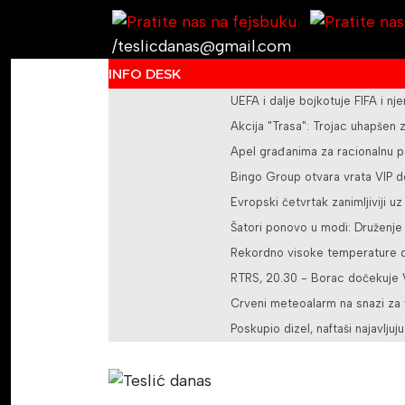
/teslicdanas@gmail.com
INFO DESK
UEFA i dalje bojkotuje FIFA i nj
Akcija "Trasa": Trojac uhapšen
Apel građanima za racionalnu p
Bingo Group otvara vrata VIP d
Evropski četvrtak zanimljiviji u
Šatori ponovo u modi: Druženje
Rekordno visoke temperature do
RTRS, 20.30 - Borac dočekuje V
Crveni meteoalarm na snazi za 
Poskupio dizel, naftaši najavljuju