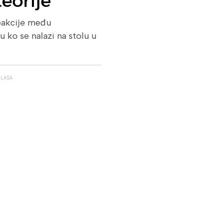
eorije
reakcije među
 ko se nalazi na stolu u
GLASA