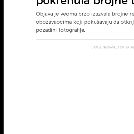
pokrenula brojne t
Objava je veoma brzo izazvala brojne 
obožavaocima koji pokušavaju da otkriju
pozadini fotografije.
TEKST SE NASTAVLJA ISPOD O