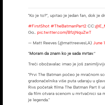
"Ko je to?", upitao je jedan fan, dok je d
#FirstShot
#TheBatmanPart2
CC:
@E_M
Go…
pic.twitter.com/BfzjNquZwT
— Matt Reeves (@mattreevesLA)
June 
"
Moram da znam ko je sada mrtav
.“
Treći obožavalac imao je još zanimljiviju
"Prvi The Batman počeo je mračnom sc
gradonačelnika više puta udaraju u glavu
Rivs početak filma The Batman Part II uč
da film otvara scenom u mrtvačnici sa m
je legenda."