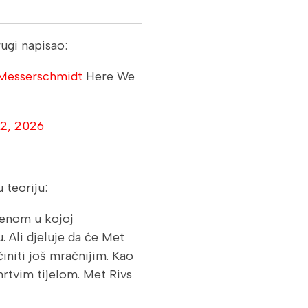
rugi napisao:
esserschmidt
Here We
12, 2026
 teoriju:
enom u kojoj
. Ali djeluje da će Met
initi još mračnijim. Kao
rtvim tijelom. Met Rivs