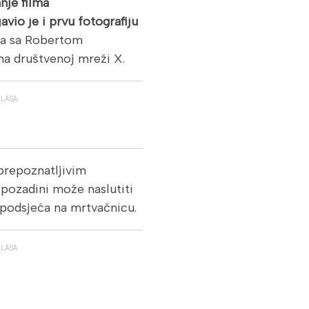
nje filma
vio je i prvu fotografiju
ita sa Robertom
 na društvenoj mreži X.
GLASA
 prepoznatljivim
pozadini može naslutiti
i podsjeća na mrtvačnicu.
GLASA