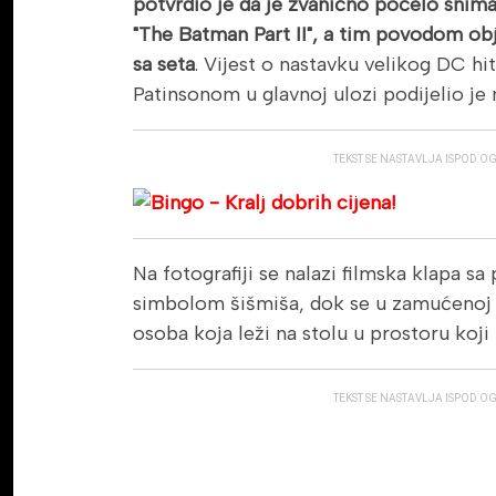
potvrdio je da je zvanično počelo snima
"The Batman Part II", a tim povodom obja
sa seta
. Vijest o nastavku velikog DC h
Patinsonom u glavnoj ulozi podijelio je
TEKST SE NASTAVLJA ISPOD O
Na fotografiji se nalazi filmska klapa sa
simbolom šišmiša, dok se u zamućenoj 
osoba koja leži na stolu u prostoru koj
TEKST SE NASTAVLJA ISPOD O