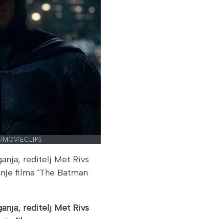
/MOVIECLIPS
anja, reditelj Met Rivs
anje filma "The Batman
anja, reditelj Met Rivs