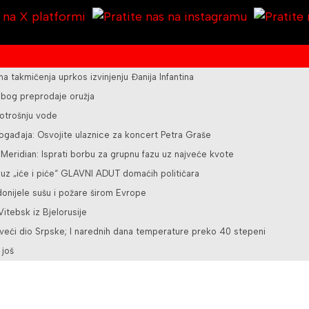
ena takmičenja uprkos izvinjenju Đanija Infantina
 zbog preprodaje oružja
otrošnju vode
ogađaja: Osvojite ulaznice za koncert Petra Graše
z Meridian: Isprati borbu za grupnu fazu uz najveće kvote
 uz „iće i piće“ GLAVNI ADUT domaćih političara
nijele sušu i požare širom Evrope
itebsk iz Bjelorusije
veći dio Srpske; I narednih dana temperature preko 40 stepeni
 još