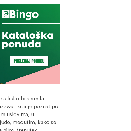
na kako bi snimila
izavac, koji je poznat po
im uslovima, u
 ljude, međutim, kako se
a njim, trenutak