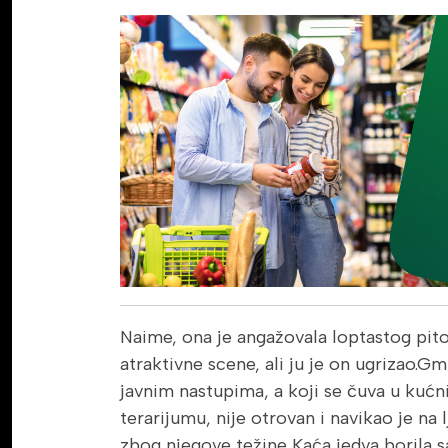
Naime, ona je angažovala loptastog pito
atraktivne scene, ali ju je on ugrizao.Gm
javnim nastupima, a koji se čuva u kućn
terarijumu, nije otrovan i navikao je na
zbog njegove težine Kaća jedva borila s