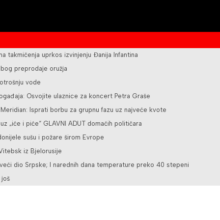
ena takmičenja uprkos izvinjenju Đanija Infantina
 zbog preprodaje oružja
otrošnju vode
ogađaja: Osvojite ulaznice za koncert Petra Graše
z Meridian: Isprati borbu za grupnu fazu uz najveće kvote
 uz „iće i piće“ GLAVNI ADUT domaćih političara
nijele sušu i požare širom Evrope
itebsk iz Bjelorusije
veći dio Srpske; I narednih dana temperature preko 40 stepeni
 još