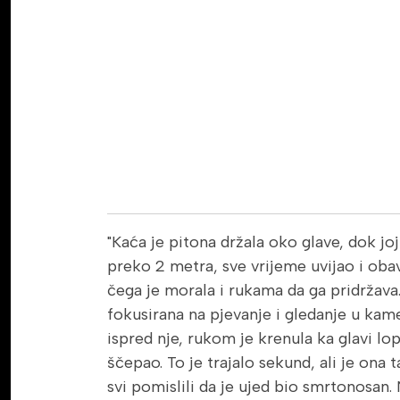
"Kaća je pitona držala oko glave, dok jo
preko 2 metra, sve vrijeme uvijao i obav
čega je morala i rukama da ga pridržava
fokusirana na pjevanje i gledanje u kame
ispred nje, rukom je krenula ka glavi lop
ščepao. To je trajalo sekund, ali je ona t
svi pomislili da je ujed bio smrtonosan. 