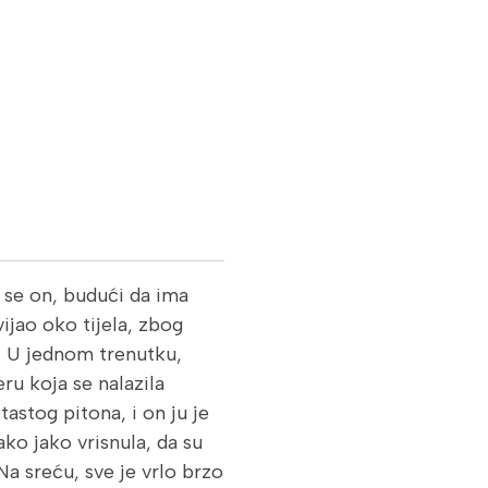
j se on, budući da ima
ijao oko tijela, zbog
. U jednom trenutku,
ru koja se nalazila
tastog pitona, i on ju je
ako jako vrisnula, da su
Na sreću, sve je vrlo brzo