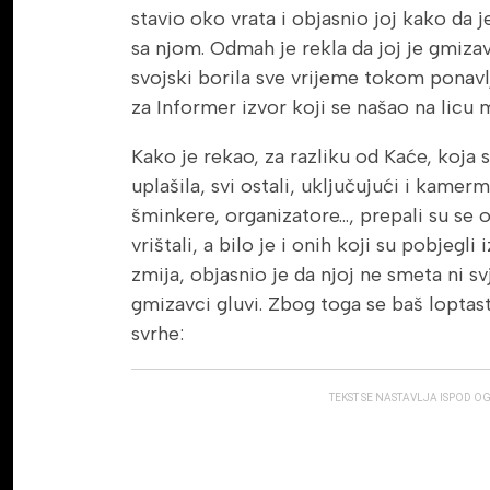
stavio oko vrata i objasnio joj kako da j
sa njom. Odmah je rekla da joj je gmizav
svojski borila sve vrijeme tokom ponavlj
za Informer izvor koji se našao na licu m
Kako je rekao, za razliku od Kaće, koja s
uplašila, svi ostali, uključujući i kamerm
šminkere, organizatore…, prepali su se o
vrištali, a bilo je i onih koji su pobjegli 
zmija, objasnio je da njoj ne smeta ni svj
gmizavci gluvi. Zbog toga se baš loptast
svrhe:
TEKST SE NASTAVLJA ISPOD O