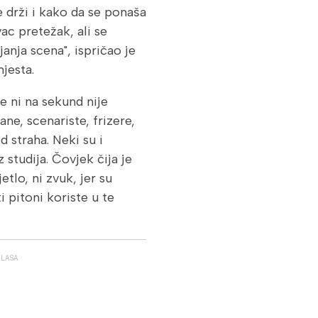
e drži i kako da se ponaša
ac pretežak, ali se
anja scena", ispričao je
jesta.
e ni na sekund nije
ane, scenariste, frizere,
d straha. Neki su i
iz studija. Čovjek čija je
etlo, ni zvuk, jer su
i pitoni koriste u te
GLASA