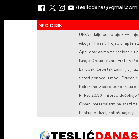
/teslicdanas@gmail.com
INFO DESK
UEFA i dalje bojkotuje FIFA i nj
Akcija "Trasa": Trojac uhapšen
Apel građanima za racionalnu p
Bingo Group otvara vrata VIP d
Evropski četvrtak zanimljiviji u
Šatori ponovo u modi: Druženje
Rekordno visoke temperature do
RTRS, 20.30 - Borac dočekuje V
Crveni meteoalarm na snazi za 
Poskupio dizel, naftaši najavljuju