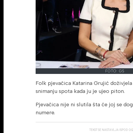
FOTO: GS
Folk pjevačica Katarina Grujić doživjela
snimanju spota kada ju je ujeo piton.
Pjevačica nije ni slutila šta će joj se do
numere.
TEKST SE NASTAVLJA ISPOD O