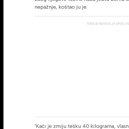
nepažnje, koštao ju je.
TEKST SE NASTAVLJA ISPOD O
"Kaći je zmiju tešku 40 kilograma, vlasni