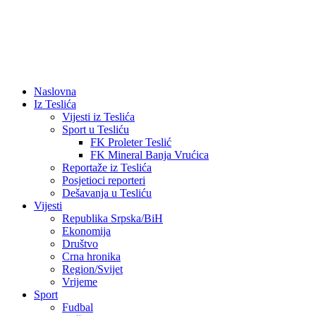
Naslovna
Iz Teslića
Vijesti iz Teslića
Sport u Tesliću
FK Proleter Teslić
FK Mineral Banja Vrućica
Reportaže iz Teslića
Posjetioci reporteri
Dešavanja u Tesliću
Vijesti
Republika Srpska/BiH
Ekonomija
Društvo
Crna hronika
Region/Svijet
Vrijeme
Sport
Fudbal