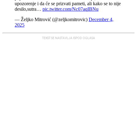
upozorenje i da će se prizvati pameti, ali kako se to nije
desilo,sutra…
pic.twitter.com/Nc07aqIBNu
— Željko Mitrović (@zeljkomitrovic)
December 4,
2025
TEKST SE NASTAVLJA ISPOD OGLASA