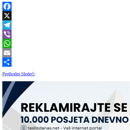
Facebook
X
Telegram
Viber
WhatsApp
Email
Share
Prethodni
Sledeći