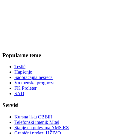
Popularne teme
Teslić
Hapšenje
Saobraćajna nesreća
Vremenska prognoza
FK Proleter
SAD
Servisi
Kursna lista CBBiH
Telefonski imenik M:tel
Stanje na putevima AMS RS
Granični prelazi UŽIVO