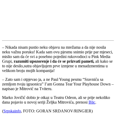
– Nikada nisam pustio neku objavu na mrežama a da nije nosila
neku važnu poruku! Kada sam ovu pjesmu snimio prije par mjeseci,
mislio sam da će svi a posebno pojedini rukovodioci u Pink Media
Grupi,
razumiti upozorenje i da će se prizvati pameti,
ali kako se
to nije desilo,sutra objavljujem prve izmjene u menadzmentima u
velikom broju mojih kompanija!
– Zato sam i otpjevao ja, a ne Paul Young pesmu “Sravniću sa
zemljom tvoju igraonicu” I’am Gonna Tear Your Playhouse Down –
napisao je Mitrović na Tviteru.
Marko Jovičić dobio je otkaz u Teatru Odeon, ali se prije nekoliko
dana pojavio u novoj seriji Željka Mitrovića, prenosi
Blic
.
(
Srpskainfo
, FOTO: GORAN SRDANOV/RINGIER)