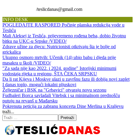
/teslicdanas@gmail.com
INFO DESK
POGLEDAJTE RASPORED Počinje planska redukcija vode u
Tesliću
Mali Aleksej iz Teslića, prijevremeno rođena beba, dobio životnu
bitku na UKC-u Srpske /VIDEO/
Zdrave užine za djecu: Nutricionisti otkrivaju šta je bolje od
grickalica
Ukupno osmoro mrtvih: Učenik (14) ubio babu i djeda prije
masakra u školi /VIDEO/
"Za sada nije kao 2022. i 2024. godine" Istorijski minimumi
vodostaja rijeka u regionu, ŠTA ČEKA SRPSKU
Da li rat Kijeva i Moskve ulazi u završnu fazu ili dobija novi zaplet
I danas toplo, mogući lokalni pljuskovi
Željezničar i BSK na "Grbavici" otvaraju novu sezonu
Fudbaleri Borca savladali Vitebsk i sa minimalnom prednošću
putuju na revanš u Mađarsku
Pokrenuta peticija za zabranu koncerta Dine Merlina u Kraljevu
traži...
Pretraži