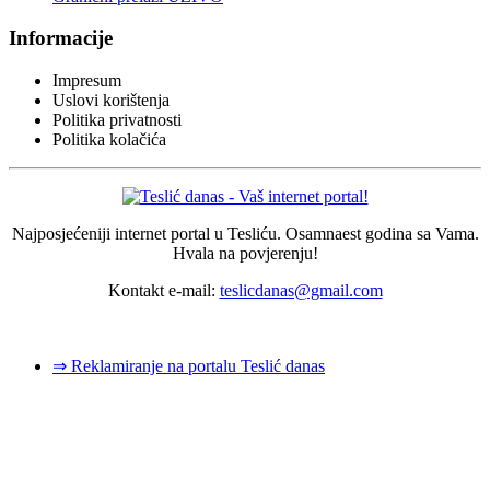
Informacije
Impresum
Uslovi korištenja
Politika privatnosti
Politika kolačića
Najposjećeniji internet portal u Tesliću. Osamnaest godina sa Vama.
Hvala na povjerenju!
Kontakt e-mail:
teslicdanas@gmail.com
© 2026 Dizajn i izrada sajta
Dejan Pozderović - Peja web design
⇒ Reklamiranje na portalu Teslić danas