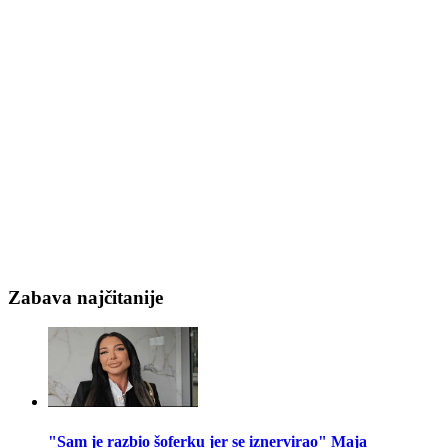
Zabava najčitanije
"Sam je razbio šoferku jer se iznervirao" Maja