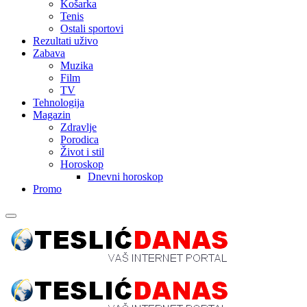
Košarka
Tenis
Ostali sportovi
Rezultati uživo
Zabava
Muzika
Film
TV
Tehnologija
Magazin
Zdravlje
Porodica
Život i stil
Horoskop
Dnevni horoskop
Promo