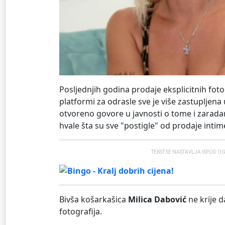
Posljednjih godina prodaje eksplicitnih foto
platformi za odrasle sve je više zastupljena u
otvoreno govore u javnosti o tome i zaradam
hvale šta su sve "postigle" od prodaje intim
TEKST SE NASTAVLJA ISPOD O
Bivša košarkašica
Milica Dabović
ne krije d
fotografija.