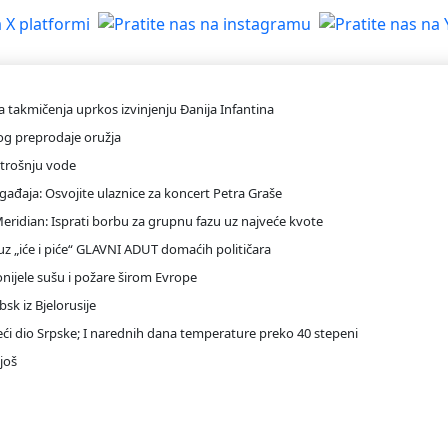
na takmičenja uprkos izvinjenju Đanija Infantina
bog preprodaje oružja
otrošnju vode
ađaja: Osvojite ulaznice za koncert Petra Graše
 Meridian: Isprati borbu za grupnu fazu uz najveće kvote
z „iće i piće“ GLAVNI ADUT domaćih političara
ijele sušu i požare širom Evrope
sk iz Bjelorusije
ći dio Srpske; I narednih dana temperature preko 40 stepeni
 još