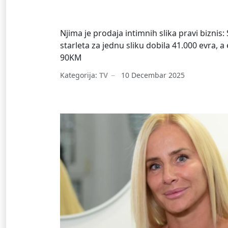
Njima je prodaja intimnih slika pravi biznis:
starleta za jednu sliku dobila 41.000 evra, a
90KM
Kategorija:
TV
10 Decembar 2025
OnlyFans
Starlete
Milica Dabović