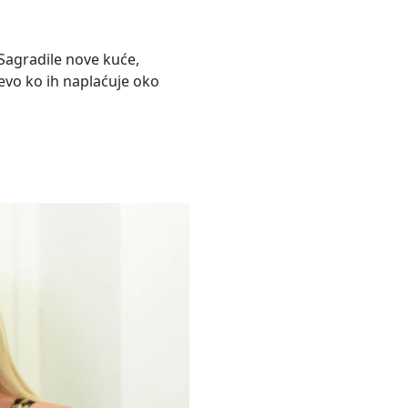
 Sagradile nove kuće,
 evo ko ih naplaćuje oko