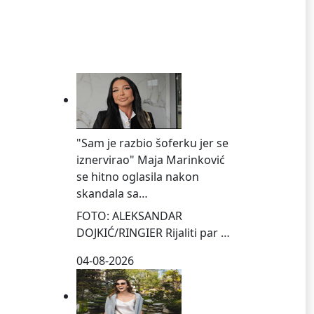
ZABAVA NAJČITANIJE
"Sam je razbio šoferku jer se
iznervirao" Maja Marinković
se hitno oglasila nakon
skandala sa…
FOTO: ALEKSANDAR
DOJKIĆ/RINGIER Rijaliti par …
04-08-2026