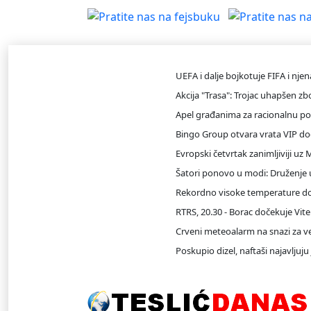
INFO DESK
UEFA i dalje bojkotuje FIFA i nje
Akcija "Trasa": Trojac uhapšen z
Apel građanima za racionalnu p
Bingo Group otvara vrata VIP dog
Evropski četvrtak zanimljiviji uz
Šatori ponovo u modi: Druženje u
Rekordno visoke temperature don
RTRS, 20.30 - Borac dočekuje Viteb
Crveni meteoalarm na snazi za ve
Poskupio dizel, naftaši najavljuju