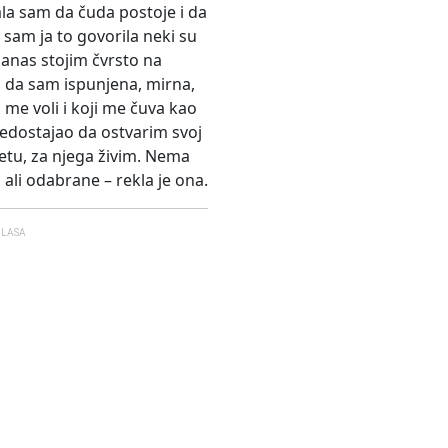
ala sam da čuda postoje i da
 sam ja to govorila neki su
 Danas stojim čvrsto na
 da sam ispunjena, mirna,
 me voli i koji me čuva kao
nedostajao da ostvarim svoj
ijetu, za njega živim. Nema
ali odabrane – rekla je ona.
GLASA