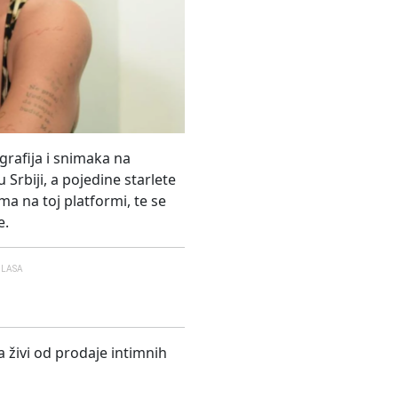
grafija i snimaka na
 Srbiji, a pojedine starlete
a na toj platformi, te se
e.
GLASA
a živi od prodaje intimnih