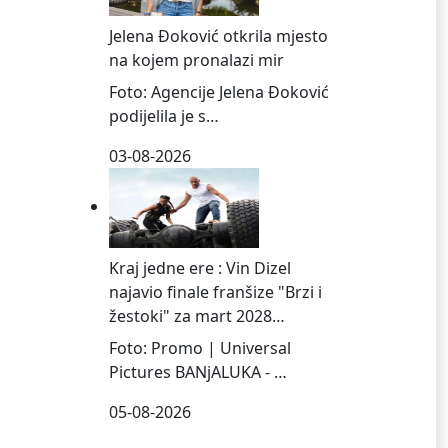
Jelena Đoković otkrila mjesto
na kojem pronalazi mir
Foto: Agencije Jelena Đoković
podijelila je s…
03-08-2026
Kraj jedne ere : Vin Dizel
najavio finale franšize "Brzi i
žestoki" za mart 2028…
Foto: Promo | Universal
Pictures BANjALUKA - …
05-08-2026