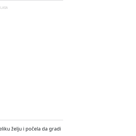
GLASA
eliku želju i počela da gradi