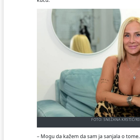
kuću.
FOTO: SNEŽANA KRSTIĆ/R
– Mogu da kažem da sam ja sanjala o tome.