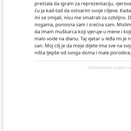
prestala da igram za reprezentaciju, vjerov
ću ja kad-tad da ostvarim svoje ciljeve. Kada
mi se smijali, nisu me smatrali za ozbiljno.
nogama, ponosna sam i srećna sam. Mislim
da imam muškarca koji vjeruje u mene i koji
malo vode na dlanu. Taj vjetar u leđa mi je 
san. Moj cilj je da moje dijete ima sve na sv
ništa ljepše od svoga doma i male porodice, 
TEKST SE NASTAVLJA ISPOD O