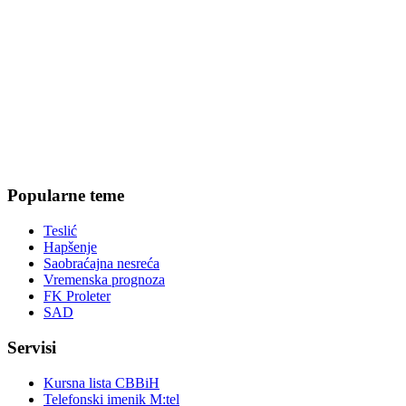
Popularne teme
Teslić
Hapšenje
Saobraćajna nesreća
Vremenska prognoza
FK Proleter
SAD
Servisi
Kursna lista CBBiH
Telefonski imenik M:tel