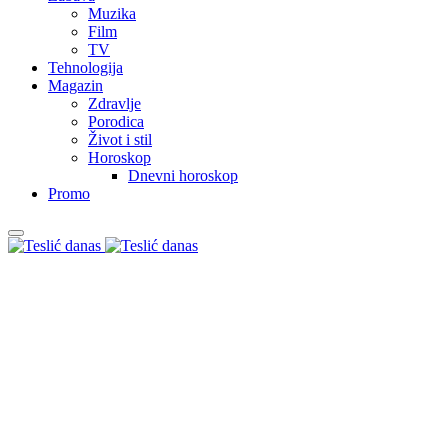
Muzika
Film
TV
Tehnologija
Magazin
Zdravlje
Porodica
Život i stil
Horoskop
Dnevni horoskop
Promo