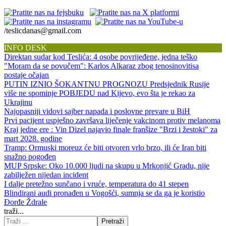
/teslicdanas@gmail.com
INFO DESK
Direktan sudar kod Teslića: 4 osobe povrijeđene, jedna teško
"Moram da se povučem": Karlos Alkaraz zbog tenosinovitisa
postaje očajan
PUTIN IZNIO ŠOKANTNU PROGNOZU Predsjednik Rusije
više ne spominje POBJEDU nad Kijevo, evo šta je rekao za
Ukrajinu
Najopasniji vidovi sajber napada i poslovne prevare u BiH
Prvi pacijent uspješno završava liječenje vakcinom protiv melanoma
Kraj jedne ere : Vin Dizel najavio finale franšize "Brzi i žestoki" za
mart 2028. godine
Tramp: Ormuski moreuz će biti otvoren vrlo brzo, ili će Iran biti
snažno pogođen
MUP Srpske: Oko 10.000 ljudi na skupu u Mrkonjić Gradu, nije
zabilježen nijedan incident
I dalje pretežno sunčano i vruće, temperatura do 41 stepen
Blindirani audi pronađen u Vogošći, sumnja se da ga je koristio
Đorđe Ždrale
traži...
Pretraži