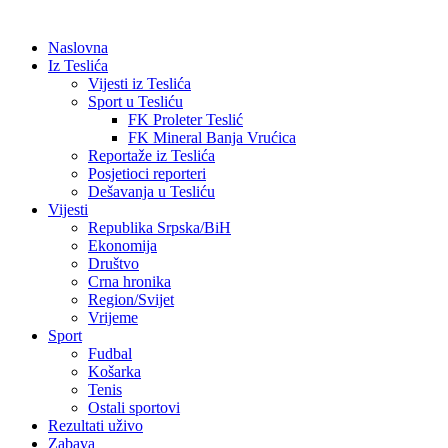
Naslovna
Iz Teslića
Vijesti iz Teslića
Sport u Tesliću
FK Proleter Teslić
FK Mineral Banja Vrućica
Reportaže iz Teslića
Posjetioci reporteri
Dešavanja u Tesliću
Vijesti
Republika Srpska/BiH
Ekonomija
Društvo
Crna hronika
Region/Svijet
Vrijeme
Sport
Fudbal
Košarka
Tenis
Ostali sportovi
Rezultati uživo
Zabava