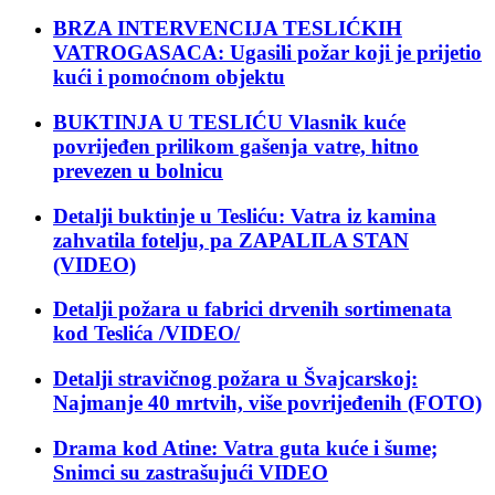
BRZA INTERVENCIJA TESLIĆKIH
VATROGASACA: Ugasili požar koji je prijetio
kući i pomoćnom objektu
BUKTINJA U TESLIĆU Vlasnik kuće
povrijeđen prilikom gašenja vatre, hitno
prevezen u bolnicu
Detalji buktinje u Tesliću: Vatra iz kamina
zahvatila fotelju, pa ZAPALILA STAN
(VIDEO)
Detalji požara u fabrici drvenih sortimenata
kod Teslića /VIDEO/
Detalji stravičnog požara u Švajcarskoj:
Najmanje 40 mrtvih, više povrijeđenih (FOTO)
Drama kod Atine: Vatra guta kuće i šume;
Snimci su zastrašujući VIDEO