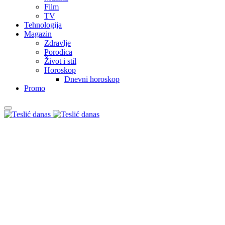
Film
TV
Tehnologija
Magazin
Zdravlje
Porodica
Život i stil
Horoskop
Dnevni horoskop
Promo