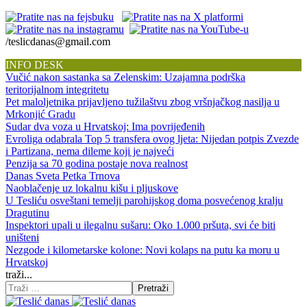
/teslicdanas@gmail.com
INFO DESK
Vučić nakon sastanka sa Zelenskim: Uzajamna podrška
teritorijalnom integritetu
Pet maloljetnika prijavljeno tužilaštvu zbog vršnjačkog nasilja u
Mrkonjić Gradu
Sudar dva voza u Hrvatskoj: Ima povrijeđenih
Evroliga odabrala Top 5 transfera ovog ljeta: Nijedan potpis Zvezde
i Partizana, nema dileme koji je najveći
Penzija sa 70 godina postaje nova realnost
Danas Sveta Petka Trnova
Naoblačenje uz lokalnu kišu i pljuskove
U Tesliću osveštani temelji parohijskog doma posvećenog kralju
Dragutinu
Inspektori upali u ilegalnu sušaru: Oko 1.000 pršuta, svi će biti
uništeni
Nezgode i kilometarske kolone: Novi kolaps na putu ka moru u
Hrvatskoj
traži...
Pretraži