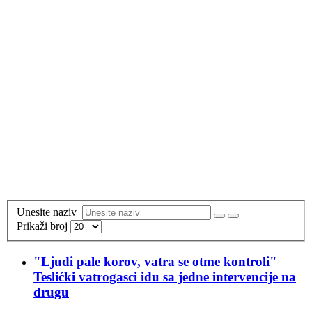
Unesite naziv
Prikaži broj
"Ljudi pale korov, vatra se otme kontroli"
Teslićki vatrogasci idu sa jedne intervencije na
drugu