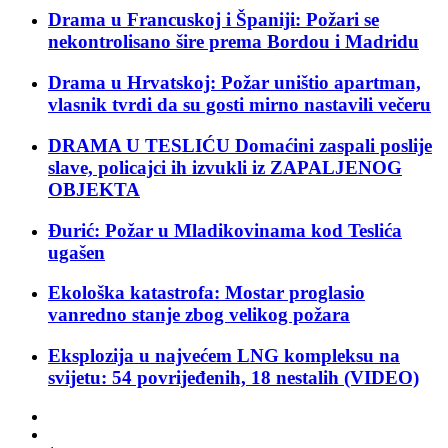
Drama u Francuskoj i Španiji: Požari se
nekontrolisano šire prema Bordou i Madridu
Drama u Hrvatskoj: Požar uništio apartman,
vlasnik tvrdi da su gosti mirno nastavili večeru
DRAMA U TESLIĆU Domaćini zaspali poslije
slave, policajci ih izvukli iz ZAPALJENOG
OBJEKTA
Đurić: Požar u Mladikovinama kod Teslića
ugašen
Ekološka katastrofa: Mostar proglasio
vanredno stanje zbog velikog požara
Eksplozija u najvećem LNG kompleksu na
svijetu: 54 povrijeđenih, 18 nestalih (VIDEO)