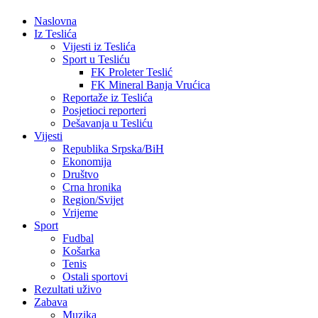
Naslovna
Iz Teslića
Vijesti iz Teslića
Sport u Tesliću
FK Proleter Teslić
FK Mineral Banja Vrućica
Reportaže iz Teslića
Posjetioci reporteri
Dešavanja u Tesliću
Vijesti
Republika Srpska/BiH
Ekonomija
Društvo
Crna hronika
Region/Svijet
Vrijeme
Sport
Fudbal
Košarka
Tenis
Ostali sportovi
Rezultati uživo
Zabava
Muzika