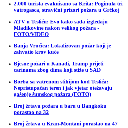
2.000 turista evakuisano sa Krita: Poginula tri
vatrogasca, stravični prizori požara u Grčkoj
ATV u Tesliću: Еvo kako sada izgledaju
Mladikovine nakon velikog požara -
FOTO/VIDЕO
Banja Vrućica: Lokalizovan požar koji je
zahvatio krov kuće
Bjesne požari u Kanadi, Tramp prijeti
carinama zbog dima koji stiže u SAD
Borba sa vatrenom stihijom kod Teslića:
Nepristupačan teren i jak vjetar otežavaju
gašenje šumskog požara (FOTO)
Broj žrtava požara u baru u Bangkoku
porastao na 32
Broj žrtava u Kran-Montani porastao na 47