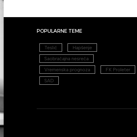
POPULARNE TEME
Teslić
Hapšenje
Saobraćajna nesreća
Vremenska prognoza
FK Proleter
SAD