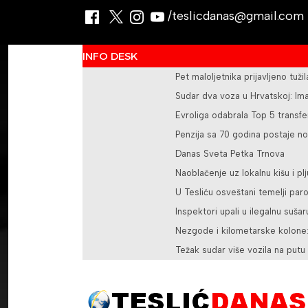
/teslicdanas@gmail.com
INFO DESK
Pet maloljetnika prijavljeno tuž
Sudar dva voza u Hrvatskoj: Im
Evroliga odabrala Top 5 transfer
Penzija sa 70 godina postaje no
Danas Sveta Petka Trnova
Naoblačenje uz lokalnu kišu i pl
U Tesliću osveštani temelji pa
Inspektori upali u ilegalnu sušar
Nezgode i kilometarske kolone:
Težak sudar više vozila na put