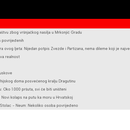
ilaštvu zbog vršnjačkog nasilja u Mrkonjić Gradu
a povrijeđenih
a ovog ljeta: Nijedan potpis Zvezde i Partizana, nema dileme koji je najve
va realnost
juskove
rohijskog doma posvećenog kralju Dragutinu
u: Oko 1.000 pršuta, svi će biti uništeni
 Novi kolaps na putu ka moru u Hrvatskoj
u Stolac - Neum: Nekoliko osoba povrijeđeno