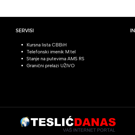
SERVISI
I
Kursna lista CBBiH
Telefonski imenik M:tel
Stanje na putevima AMS RS
Granični prelazi UŽIVO