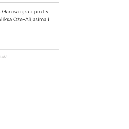
n Garosa igrati protiv
iksa Ože-Alijasima i
GLASA