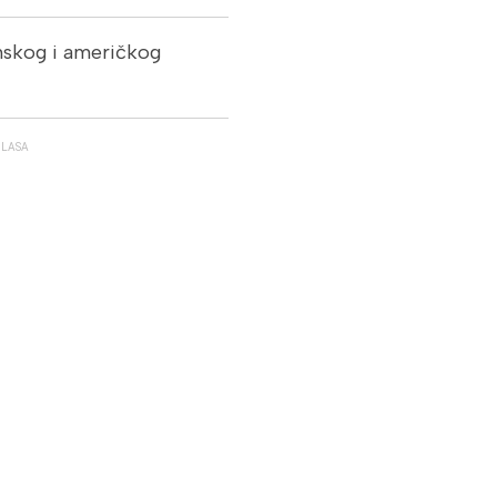
anskog i američkog
GLASA