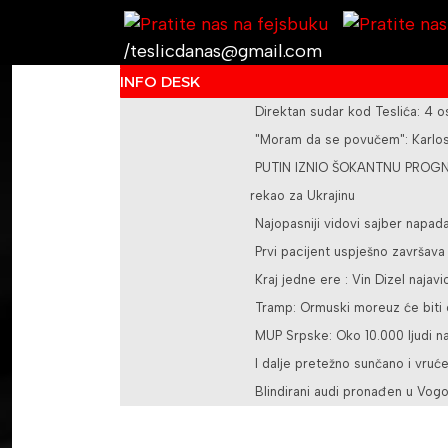
/teslicdanas@gmail.com
INFO DESK
Direktan sudar kod Teslića: 4 
"Moram da se povučem": Karlos 
PUTIN IZNIO ŠOKANTNU PROGNOZ
rekao za Ukrajinu
Najopasniji vidovi sajber napad
Prvi pacijent uspješno završav
Kraj jedne ere : Vin Dizel najavi
Tramp: Ormuski moreuz će biti o
MUP Srpske: Oko 10.000 ljudi na
I dalje pretežno sunčano i vruć
Blindirani audi pronađen u Vogo