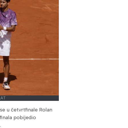
LAT
 se u četvrtfinale Rolan
finala pobijedio
.