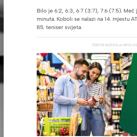
Bilo je 6:2, 6:3, 6:7 (3:7), 7:6 (7:5). Meč j
minuta. Koboli se nalazi na 14. mjestu AT
85. teniser svijeta.
TEKST SE NASTAVLJA ISPOD O