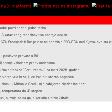
osobe povrijeđene, jedna teško
Alkaraz zbog tenosinovitisa postaje očajan
U Predsjednik Rusije više ne spominje POBJEDU nad Kijevo, evo šta je
a i poslovne prevare u BiH
a liječenje vakcinom protiv melanoma
o finale franšize "Brzi i žestoki" za mart 2028. godine
tvoren vrlo brzo, ili će Iran biti snažno pogođen
 skupu u Mrkonjić Gradu, nije zabilježen nijedan incident
e, temperatura do 41 stepen
šći, sumnja se da ga je koristio Đorđe Ždrale