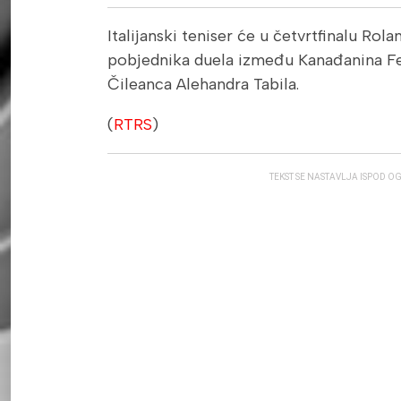
Italijanski teniser će u četvrtfinalu Rola
pobjednika duela između Kanađanina Fel
Čileanca Alehandra Tabila.
(
RTRS
)
TEKST SE NASTAVLJA ISPOD O