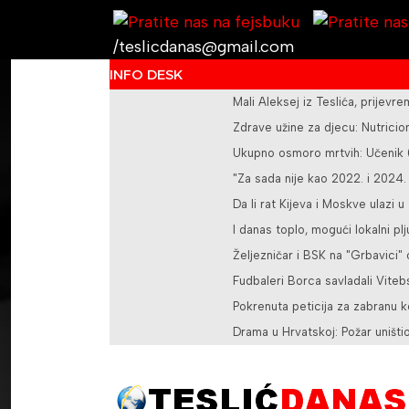
/teslicdanas@gmail.com
INFO DESK
Mali Aleksej iz Teslića, prije
Zdrave užine za djecu: Nutricioni
Ukupno osmoro mrtvih: Učenik (1
"Za sada nije kao 2022. i 2024.
Da li rat Kijeva i Moskve ulazi u
I danas toplo, mogući lokalni pl
Željezničar i BSK na "Grbavici"
Fudbaleri Borca savladali Vite
Pokrenuta peticija za zabranu k
Drama u Hrvatskoj: Požar uništio