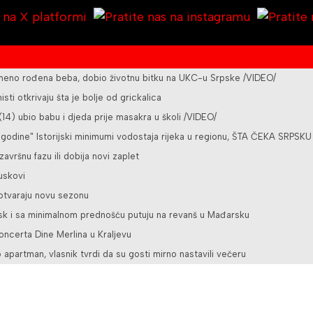
vremeno rođena beba, dobio životnu bitku na UKC-u Srpske /VIDEO/
sti otkrivaju šta je bolje od grickalica
4) ubio babu i djeda prije masakra u školi /VIDEO/
 godine" Istorijski minimumi vodostaja rijeka u regionu, ŠTA ČEKA SRPSKU
 završnu fazu ili dobija novi zaplet
juskovi
 otvaraju novu sezonu
bsk i sa minimalnom prednošću putuju na revanš u Mađarsku
oncerta Dine Merlina u Kraljevu
 apartman, vlasnik tvrdi da su gosti mirno nastavili večeru