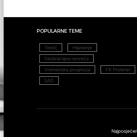
POPULARNE TEME
Teslić
Hapšenje
Saobraćajna nesreća
Vremenska prognoza
FK Proleter
SAD
Najposjećeni