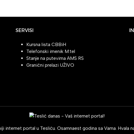
SERVISI
I
Kursna lista CBBiH
Telefonski imenik M:tel
Stanje na putevima AMS RS
Granični prelazi UŽIVO
ji internet portal u Tesliću. Osamnaest godina sa Vama. Hvala na