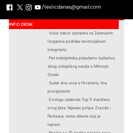
/teslicdanas@gmail.com
INFO DESK
Vučić nakon sastanka sa Zelenskim:
Uzajamna podrška teritorijalnom
integritetu
Pet maloljetnika prijavljeno tužilaštvu
zbog vršnjačkog nasilja u Mrkonjić
Gradu
Sudar dva voza u Hrvatskoj: Ima
povrijeđenih
Evroliga odabrala Top 5 transfera
ovog ljeta: Nijedan potpis Zvezde i
Partizana, nema dileme koji je
najveći
Penzija sa 70 godina postaje nova