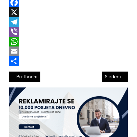
Facebook
X
Telegram
Viber
WhatsApp
Email
Share
Prethodni
Sledeći