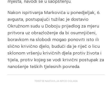
mjesta, navodi se u saopštenju.
Nakon ispitivanja Markovića u ponedjeljak, 6.
avgusta, postupajući tužilac je dostavio
Okružnom sudu u Doboju prijedlog za mjeru
pritvora uz obrazloženje da bi osumnjičeni,
boravkom na slobodi mogao ponoviti isto ili
slično krivično djelo, budući da je riječ o licu
sklonom vršenju krivičnih djela protiv života i
tijela, protiv kojeg se vodi krivični postupak za
nanošenje teških tjelesnih povreda.
TEKST SE NASTAVLJA ISPOD OGLASA