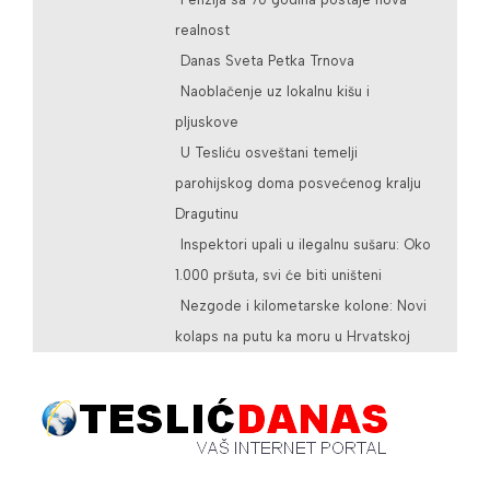
realnost
Danas Sveta Petka Trnova
Naoblačenje uz lokalnu kišu i
pljuskove
U Tesliću osveštani temelji
parohijskog doma posvećenog kralju
Dragutinu
Inspektori upali u ilegalnu sušaru: Oko
1.000 pršuta, svi će biti uništeni
Nezgode i kilometarske kolone: Novi
kolaps na putu ka moru u Hrvatskoj