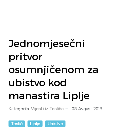
Jednomjesečni
pritvor
osumnjičenom za
ubistvo kod
manastira Liplje
Kategorija:
Vijesti iz Teslića
08 Avgust 2018
Teslić
Liplje
Ubistvo