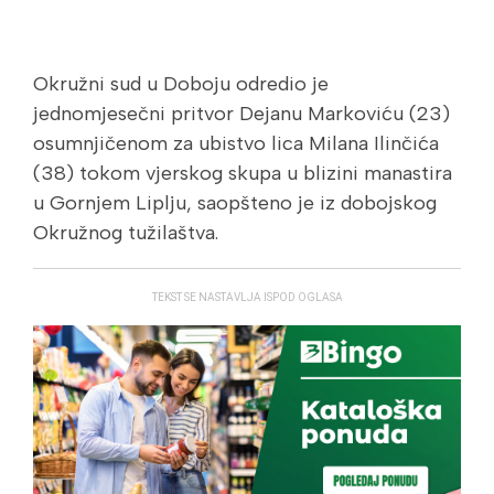
Okružni sud u Doboju odredio je
jednomjesečni pritvor Dejanu Markoviću (23)
osumnjičenom za ubistvo lica Milana Ilinčića
(38) tokom vjerskog skupa u blizini manastira
u Gornjem Liplju, saopšteno je iz dobojskog
Okružnog tužilaštva.
TEKST SE NASTAVLJA ISPOD OGLASA