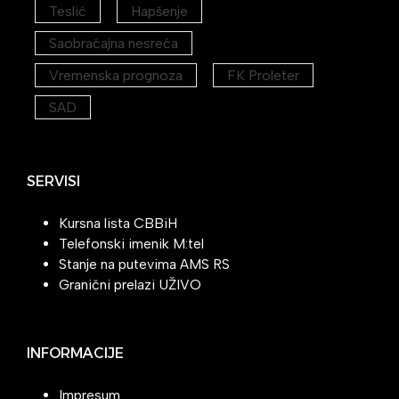
Teslić
Hapšenje
Saobraćajna nesreća
Vremenska prognoza
FK Proleter
SAD
SERVISI
Kursna lista CBBiH
Telefonski imenik M:tel
Stanje na putevima AMS RS
Granični prelazi UŽIVO
INFORMACIJE
Impresum