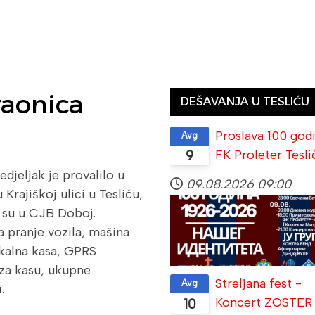
raonica
DEŠAVANJA U TESLIĆU
Proslava 100 god
Avg
FK Proleter Tesli
9
djeljak je provalilo u
09.08.2026
09:00
 Krajiškoj ulici u Tesliću,
i su u CJB Doboj.
 pranje vozila, mašina
iskalna kasa, GPRS
 za kasu, ukupne
Streljana fest -
Avg
.
Koncert ZOSTER
10