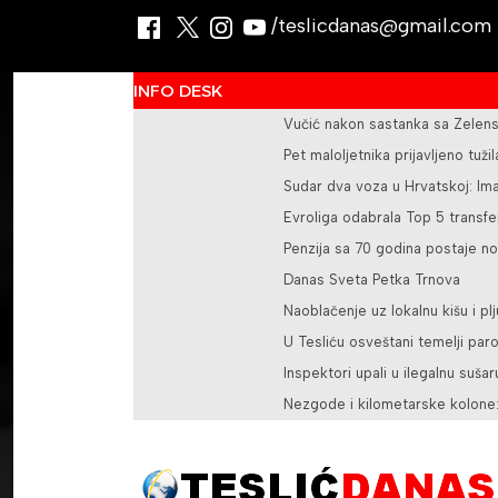
/teslicdanas@gmail.com
INFO DESK
Vučić nakon sastanka sa Zelens
Pet maloljetnika prijavljeno tuž
Sudar dva voza u Hrvatskoj: Im
Evroliga odabrala Top 5 transfer
Penzija sa 70 godina postaje no
Danas Sveta Petka Trnova
Naoblačenje uz lokalnu kišu i pl
U Tesliću osveštani temelji pa
Inspektori upali u ilegalnu sušar
Nezgode i kilometarske kolone: