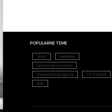
POPULARNE TEME
Teslić
Hapšenje
Saobraćajna nesreća
Vremenska prognoza
FK Proleter
SAD