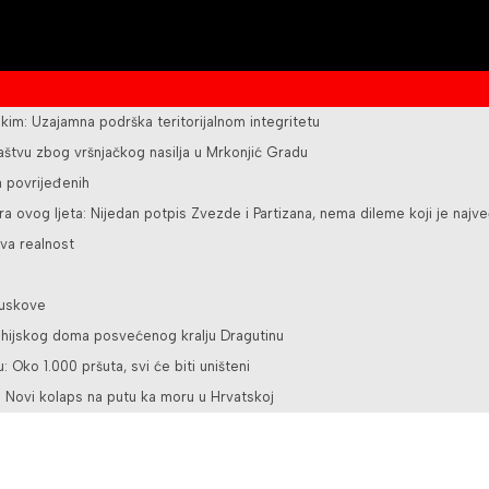
kim: Uzajamna podrška teritorijalnom integritetu
ilaštvu zbog vršnjačkog nasilja u Mrkonjić Gradu
a povrijeđenih
a ovog ljeta: Nijedan potpis Zvezde i Partizana, nema dileme koji je najve
va realnost
juskove
rohijskog doma posvećenog kralju Dragutinu
u: Oko 1.000 pršuta, svi će biti uništeni
 Novi kolaps na putu ka moru u Hrvatskoj