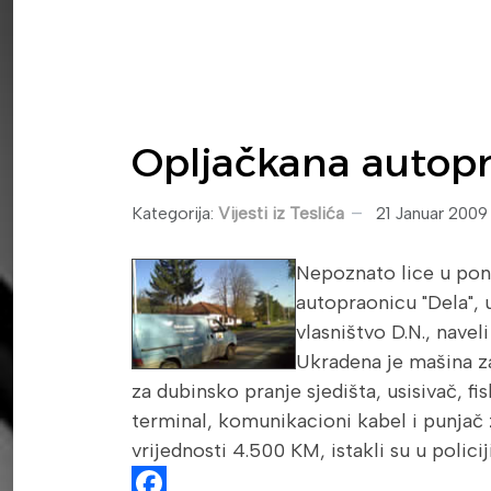
Opljačkana autop
Kategorija:
Vijesti iz Teslića
21 Januar 2009
Nepoznato lice u pone
autopraonicu "Dela", u
vlasništvo D.N., navel
Ukradena je mašina za
za dubinsko pranje sjedišta, usisivač, f
terminal, komunikacioni kabel i punjač
vrijednosti 4.500 KM, istakli su u policiji