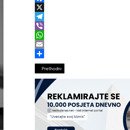
Facebook
X
Telegram
Viber
WhatsApp
Email
Share
Prethodni