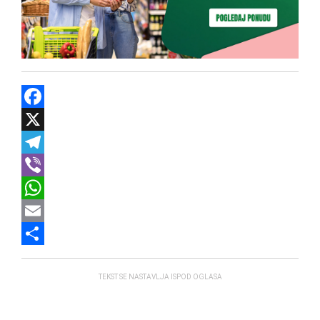
Facebook
X
Telegram
Viber
WhatsApp
Email
Share
TEKST SE NASTAVLJA ISPOD OGLASA