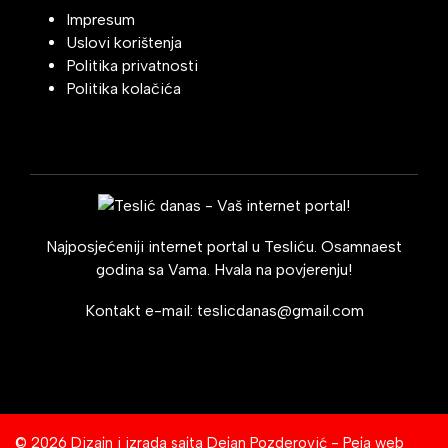
Impresum
Uslovi korištenja
Politika privatnosti
Politika kolačića
Najposjećeniji internet portal u Tesliću. Osamnaest
godina sa Vama. Hvala na povjerenju!
Kontakt e-mail:
teslicdanas@gmail.com
© 2026 Dizajn i izrada sajta
Dejan Pozderović - Peja web