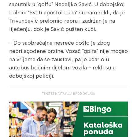
saputnik u "golfu" Nedeljko Savić. U dobojskoj
bolnici "Sveti apostol Luka" su nam rekli, da je
Trivunčević prelomio rebra i zadržan je na
liječenju, dok je Savić pušten kući.
- Do saobraćajne nesreće došlo je zbog
neprilagođene brzine. Vozač "golfa" nije mogao
na vrijeme da se zaustavi, pa je udario u
autobus bočnim dijelom vozila - rekli su u
dobojskoj policiji.
TEKST SE NASTAVLJA ISPOD OGLASA