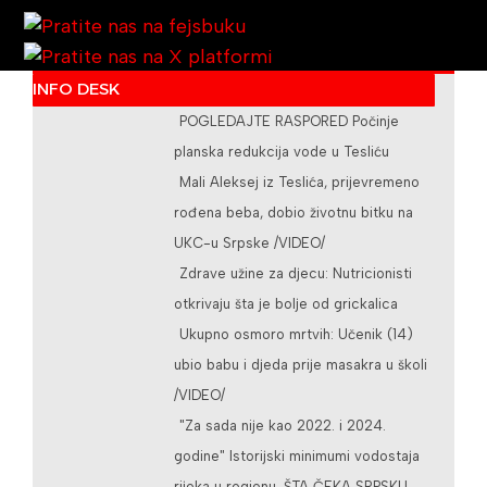
INFO DESK
POGLEDAJTE RASPORED Počinje
/teslicdanas@gmail.com
planska redukcija vode u Tesliću
Mali Aleksej iz Teslića, prijevremeno
rođena beba, dobio životnu bitku na
UKC-u Srpske /VIDEO/
Zdrave užine za djecu: Nutricionisti
otkrivaju šta je bolje od grickalica
Ukupno osmoro mrtvih: Učenik (14)
ubio babu i djeda prije masakra u školi
/VIDEO/
"Za sada nije kao 2022. i 2024.
godine" Istorijski minimumi vodostaja
rijeka u regionu, ŠTA ČEKA SRPSKU