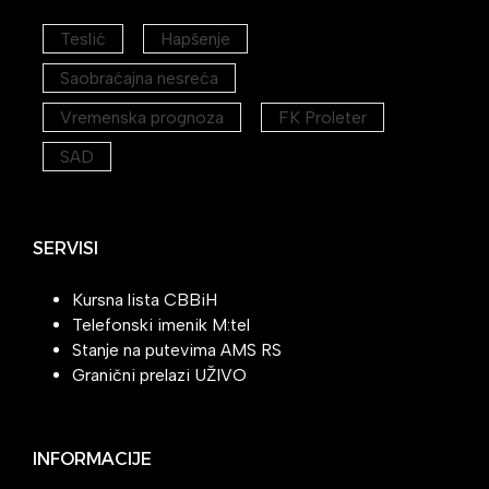
Teslić
Hapšenje
Saobraćajna nesreća
Vremenska prognoza
FK Proleter
SAD
SERVISI
Kursna lista CBBiH
Telefonski imenik M:tel
Stanje na putevima AMS RS
Granični prelazi UŽIVO
INFORMACIJE