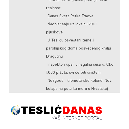
realnost
Danas Sveta Petka Trnova
Naoblačenje uz lokalnu kišu i
pljuskove
U Tesliću osveštani temelji
parohijskog doma posvećenog kralju
Dragutinu
Inspektori upali u ilegalnu sušaru: Oko
1.000 pršuta, svi će biti uništeni
Nezgode i kilometarske kolone: Novi
kolaps na putu ka moru u Hrvatskoj