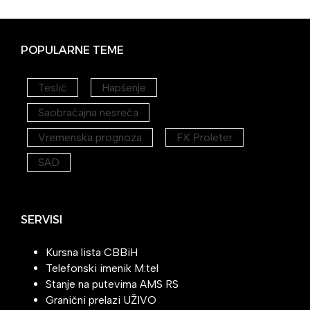
POPULARNE TEME
Teslić
Hapšenje
Saobraćajna nesreća
Vremenska prognoza
FK Proleter
SAD
SERVISI
Kursna lista CBBiH
Telefonski imenik M:tel
Stanje na putevima AMS RS
Granični prelazi UŽIVO