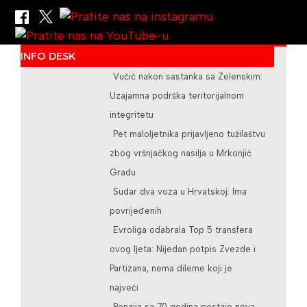
/teslicdanas@gmail.com
INFO DESK
Vučić nakon sastanka sa Zelenskim:
Uzajamna podrška teritorijalnom
integritetu
Pet maloljetnika prijavljeno tužilaštvu
zbog vršnjačkog nasilja u Mrkonjić
Gradu
Sudar dva voza u Hrvatskoj: Ima
povrijeđenih
Evroliga odabrala Top 5 transfera
ovog ljeta: Nijedan potpis Zvezde i
Partizana, nema dileme koji je
najveći
Penzija sa 70 godina postaje nova