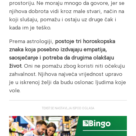
prostoriju. Ne moraju mnogo da govore, jer se
njihova dobrota vidi kroz male stvari, način na
koji slušaju, pomažu i ostaju uz druge čak i
kada im je teško.
Prema astrologiji,
postoje tri horoskopska
znaka koja posebno izdvajaju empatija,
saosjećanje i potreba da drugima olakšaju
život
. Oni ne pomažu zbog koristi niti očekuju
zahvalnost. Njihova najveća vrijednost upravo
je u iskrenoj želji da budu oslonac ljudima koje
vole.
TEKST SE NASTAVLJA ISPOD OGLASA