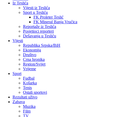
Iz Teslića
Vijesti iz Teslića
Sport u Tesliću
FK Proleter Teslić
FK Mineral Banja Vrućica
Reportaže iz Teslića
Posjetioci reporteri
Dešavanja u Tesliću
Vijesti
Republika Srpska/BiH
Ekonomija
Društvo
Crna hronika
Region/Svijet
Vrijeme
Sport
Fudbal
Košarka
Tenis
Ostali sportovi
Rezultati uživo
Zabava
Muzika
Film
TV