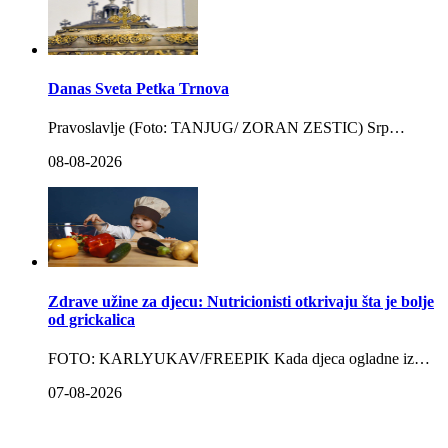
Danas Sveta Petka Trnova
Pravoslavlje (Foto: TANJUG/ ZORAN ZESTIC) Srp…
08-08-2026
Zdrave užine za djecu: Nutricionisti otkrivaju šta je bolje
od grickalica
FOTO: KARLYUKAV/FREEPIK Kada djeca ogladne iz…
07-08-2026