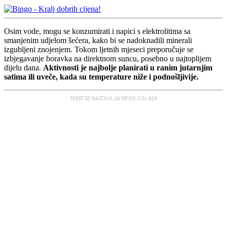
Osim vode, mogu se konzumirati i napici s elektrolitima sa
smanjenim ud‌jelom šećera, kako bi se nadoknadili minerali
izgubljeni znojenjem. Tokom ljetnih mjeseci preporučuje se
izbjegavanje boravka na direktnom suncu, posebno u najtoplijem
dijelu dana.
Aktivnosti je najbolje planirati u ranim jutarnjim
satima ili uveče, kada su temperature niže i podnošljivije.
TEKST SE NASTAVLJA ISPOD OGLASA