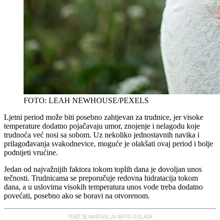
FOTO: LEAH NEWHOUSE/PEXELS
Ljetni period može biti posebno zahtjevan za trudnice, jer visoke
temperature dodatno pojačavaju umor, znojenje i nelagodu koje
trudnoća već nosi sa sobom. Uz nekoliko jednostavnih navika i
prilagođavanja svakodnevice, moguće je olakšati ovaj period i bolje
podnijeti vrućine.
Jedan od najvažnijih faktora tokom toplih dana je dovoljan unos
tečnosti. Trudnicama se preporučuje redovna hidratacija tokom
dana, a u uslovima visokih temperatura unos vode treba dodatno
povećati, posebno ako se boravi na otvorenom.
TEKST SE NASTAVLJA ISPOD OGLASA