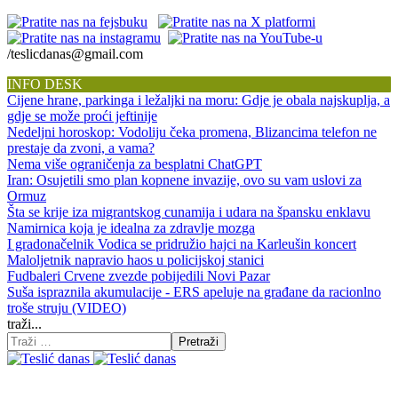
/teslicdanas@gmail.com
INFO DESK
Cijene hrane, parkinga i ležaljki na moru: Gdje je obala najskuplja, a
gdje se može proći jeftinije
Nedeljni horoskop: Vodoliju čeka promena, Blizancima telefon ne
prestaje da zvoni, a vama?
Nema više ograničenja za besplatni ChatGPT
Iran: Osujetili smo plan kopnene invazije, ovo su vam uslovi za
Ormuz
Šta se krije iza migrantskog cunamija i udara na špansku enklavu
Namirnica koja je idealna za zdravlje mozga
I gradonačelnik Vodica se pridružio hajci na Karleušin koncert
Maloljetnik napravio haos u policijskoj stanici
Fudbaleri Crvene zvezde pobijedili Novi Pazar
Suša ispraznila akumulacije - ERS apeluje na građane da racionlno
troše struju (VIDEO)
traži...
Pretraži