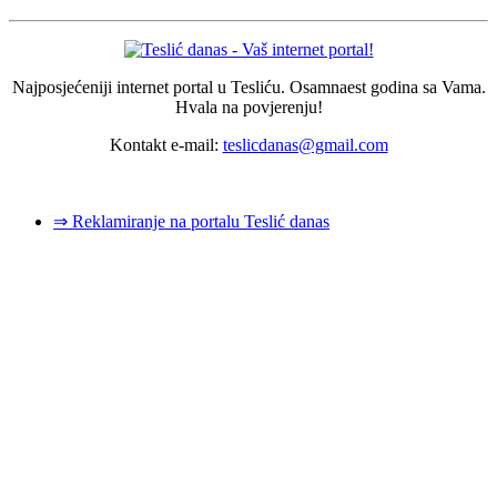
Najposjećeniji internet portal u Tesliću. Osamnaest godina sa Vama.
Hvala na povjerenju!
Kontakt e-mail:
teslicdanas@gmail.com
© 2026 Dizajn i izrada sajta
Dejan Pozderović - Peja web design
⇒ Reklamiranje na portalu Teslić danas