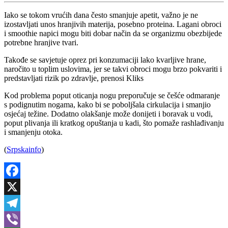
Iako se tokom vrućih dana često smanjuje apetit, važno je ne
izostavljati unos hranjivih materija, posebno proteina. Lagani obroci
i smoothie napici mogu biti dobar način da se organizmu obezbijede
potrebne hranjive tvari.
Takođe se savjetuje oprez pri konzumaciji lako kvarljive hrane,
naročito u toplim uslovima, jer se takvi obroci mogu brzo pokvariti i
predstavljati rizik po zdravlje, prenosi Kliks
Kod problema poput oticanja nogu preporučuje se češće odmaranje
s podignutim nogama, kako bi se poboljšala cirkulacija i smanjio
osjećaj težine. Dodatno olakšanje može donijeti i boravak u vodi,
poput plivanja ili kratkog opuštanja u kadi, što pomaže rashlađivanju
i smanjenju otoka.
(
Srpskainfo
)
Facebook
X
Telegram