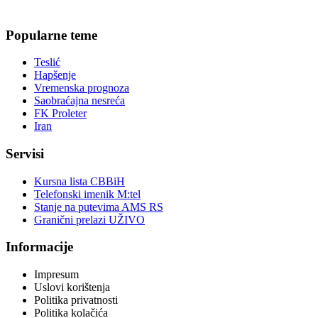
Popularne teme
Teslić
Hapšenje
Vremenska prognoza
Saobraćajna nesreća
FK Proleter
Iran
Servisi
Kursna lista CBBiH
Telefonski imenik M:tel
Stanje na putevima AMS RS
Granični prelazi UŽIVO
Informacije
Impresum
Uslovi korištenja
Politika privatnosti
Politika kolačića