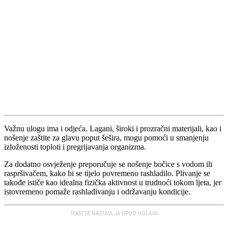
Važnu ulogu ima i od‌jeća. Lagani, široki i prozračni materijali, kao i
nošenje zaštite za glavu poput šešira, mogu pomoći u smanjenju
izloženosti toploti i pregrijavanja organizma.
Za dodatno osvježenje preporučuje se nošenje bočice s vodom ili
raspršivačem, kako bi se tijelo povremeno rashladilo. Plivanje se
takođe ističe kao idealna fizička aktivnost u trudnoći tokom ljeta, jer
istovremeno pomaže rashlađivanju i održavanju kondicije.
TEKST SE NASTAVLJA ISPOD OGLASA