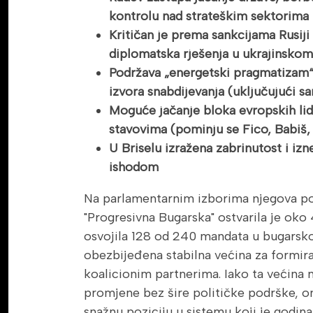
kontrolu nad strateškim sektorima
Kritičan je prema sankcijama Rusiji 
diplomatska rješenja u ukrajinsko
Podržava „energetski pragmatizam“ 
izvora snabdijevanja (uključujući s
Moguće jačanje bloka evropskih lid
stavovima (pominju se Fico, Babiš,
U Briselu izražena zabrinutost i iz
ishodom
Na parlamentarnim izborima njegova pol
"Progresivna Bugarska" ostvarila je oko 
osvojila 128 od 240 mandata u bugarsk
obezbijeđena stabilna većina za formir
koalicionim partnerima. Iako ta većina n
promjene bez šire političke podrške, o
snažnu poziciju u sistemu koji je godin