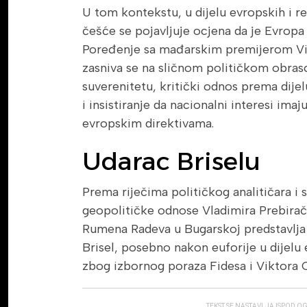
U tom kontekstu, u dijelu evropskih i re
češće se pojavljuje ocjena da je Evropa
Poređenje sa mađarskim premijerom 
zasniva se na sličnom političkom obras
suverenitetu, kritički odnos prema dijel
i insistiranje da nacionalni interesi ima
evropskim direktivama.
Udarac Briselu
Prema riječima političkog analitičara i 
geopolitičke odnose Vladimira Prebirač
Rumena Radeva u Bugarskoj predstavlja v
Brisel, posebno nakon euforije u dijelu
zbog izbornog poraza Fidesa i Viktora 
TEKST SE NASTAVLJA ISPOD O