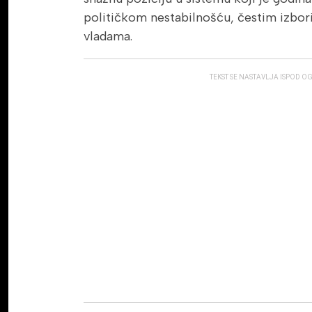
političkom nestabilnošću, čestim izbor
vladama.
TEKST SE NASTAVLJA ISPOD O