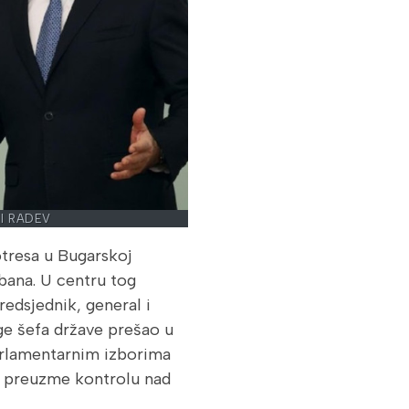
 I RADEV
tresa u Bugarskoj
bana. U centru tog
redsjednik, general i
loge šefa države prešao u
parlamentarnim izborima
a preuzme kontrolu nad