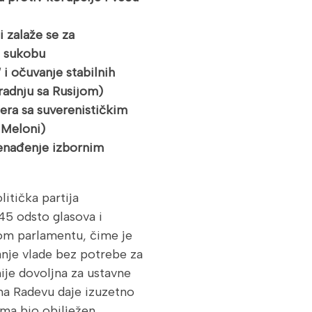
i zalaže se za
m sukobu
i očuvanje stabilnih
aradnju sa Rusijom)
era sa suverenističkim
 Meloni)
nenađenje izbornim
itička partija
45 odsto glasova i
om parlamentu, čime je
anje vlade bez potrebe za
ije dovoljna za ustavne
na Radevu daje izuzetno
ama bio obilježen