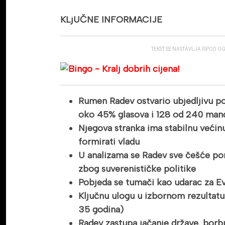
KLjUČNE INFORMACIJE
TEKST SE NASTAVLJA ISPOD O
Rumen Radev ostvario ubjedljivu p
oko 45% glasova i 128 od 240 man
Njegova stranka ima stabilnu veći
formirati vladu
U analizama se Radev sve češće po
zbog suverenističke politike
Pobjeda se tumači kao udarac za Evr
Ključnu ulogu u izbornom rezultatu 
35 godina)
Radev zastupa jačanje države, borbu