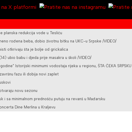
planska redukcija vode u Tesliću
vremeno rođena beba, dobio životnu bitku na UKC-u Srpske /VIDEO/
sti otkrivaju šta je bolje od grickalica
4) ubio babu i djeda prije masakra u školi /VIDEO/
 godine" Istorijski minimumi vodostaja rijeka u regionu, ŠTA ČEKA SRPSKU
 završnu fazu ili dobija novi zaplet
juskovi
 otvaraju novu sezonu
bsk i sa minimalnom prednošću putuju na revanš u Mađarsku
oncerta Dine Merlina u Kraljevu