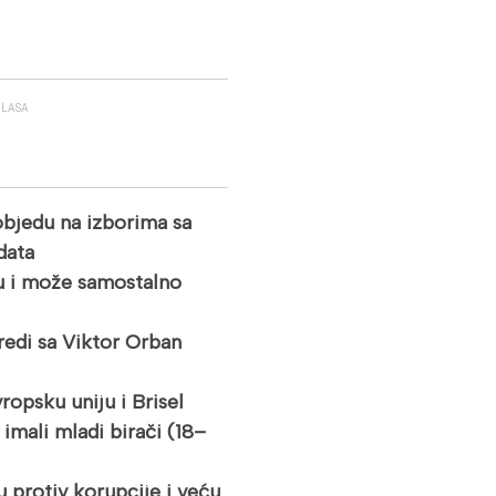
GLASA
objedu na izborima sa
data
nu i može samostalno
redi sa Viktor Orban
opsku uniju i Brisel
imali mladi birači (18–
 protiv korupcije i veću