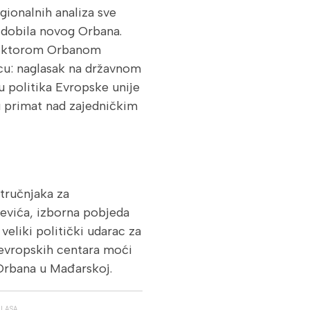
gionalnih analiza sve
 dobila novog Orbana.
Viktorom Orbanom
cu: naglasak na državnom
u politika Evropske unije
ju primat nad zajedničkim
stručnjaka za
evića, izborna pobjeda
eliki politički udarac za
 evropskih centara moći
Orbana u Mađarskoj.
GLASA