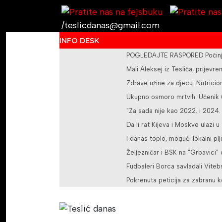
/teslicdanas@gmail.com
INFO DESK
POGLEDAJTE RASPORED Počinje 
Mali Aleksej iz Teslića, prije
Zdrave užine za djecu: Nutricioni
Ukupno osmoro mrtvih: Učenik (1
"Za sada nije kao 2022. i 2024.
Da li rat Kijeva i Moskve ulazi u
I danas toplo, mogući lokalni pl
Željezničar i BSK na "Grbavici"
Fudbaleri Borca savladali Vite
Pokrenuta peticija za zabranu k