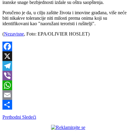
iranske snage bezbjednosti izdale su oštra saopštenja.
Poručeno je da, u cilju zaštite života i imovine građana, više neće
biti nikakve tolerancije niti milosti prema onima koji su
identifikovani kao "naoružani teroristi i rušitelji".
(
Nezavisne
, Foto: EPA/OLIVIER HOSLET)
Facebook
X
Telegram
Viber
WhatsApp
Email
Share
Prethodni
Sledeći