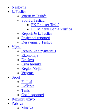
Naslovna
Iz Teslića
Vijesti iz Teslića
Sport u Tesliću
FK Proleter Teslić
FK Mineral Banja Vrućica
Reportaže iz Teslića
Posjetioci reporteri
Dešavanja u Tesliću
Vijesti
Republika Srpska/BiH
Ekonomija
Društvo
Crna hronika
Region/Svijet
Vrijeme
Sport
Fudbal
Košarka
Tenis
Ostali sportovi
Rezultati uživo
Zabava
Muzika