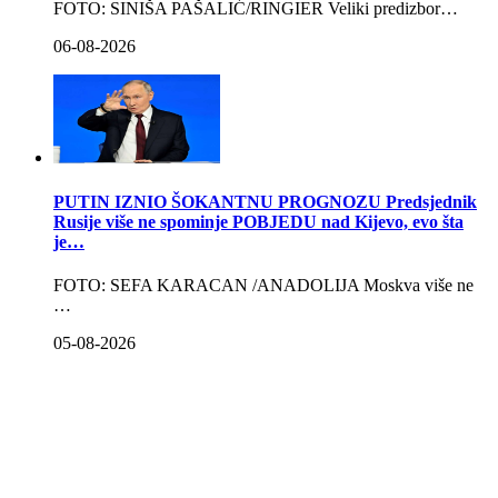
FOTO: SINIŠA PAŠALIĆ/RINGIER Veliki predizbor…
06-08-2026
PUTIN IZNIO ŠOKANTNU PROGNOZU Predsjednik
Rusije više ne spominje POBJEDU nad Kijevo, evo šta
je…
FOTO: SEFA KARACAN /ANADOLIJA Moskva više ne
…
05-08-2026