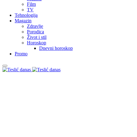
Film
TV
Tehnologija
Magazin
Zdravlje
Porodica
Život i stil
Horoskop
Dnevni horoskop
Promo