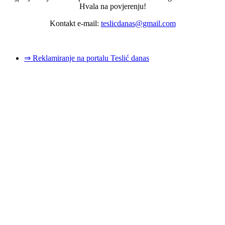
Hvala na povjerenju!
Kontakt e-mail:
teslicdanas@gmail.com
© 2026 Dizajn i izrada sajta
Dejan Pozderović - Peja web design
⇒ Reklamiranje na portalu Teslić danas