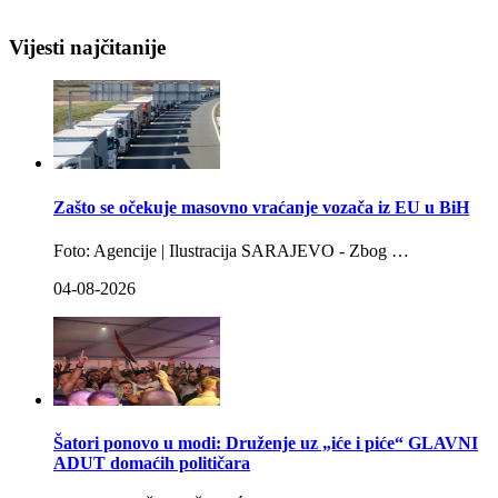
Vijesti najčitanije
Zašto se očekuje masovno vraćanje vozača iz EU u BiH
Foto: Agencije | Ilustracija SARAJEVO - Zbog …
04-08-2026
Šatori ponovo u modi: Druženje uz „iće i piće“ GLAVNI
ADUT domaćih političara