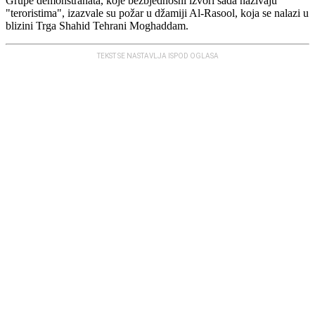
Grupe demonstranata, koje bezbjednosni izvori sada nazivaju
"teroristima", izazvale su požar u džamiji Al-Rasool, koja se nalazi u
blizini Trga Shahid Tehrani Moghaddam.
TEKST SE NASTAVLJA ISPOD OGLASA