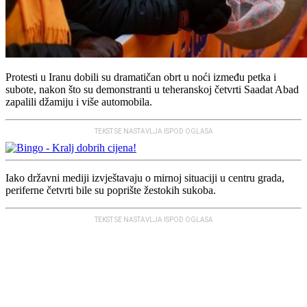
Protesti u Iranu dobili su dramatičan obrt u noći između petka i
subote, nakon što su demonstranti u teheranskoj četvrti Saadat Abad
zapalili džamiju i više automobila.
TEKST SE NASTAVLJA ISPOD OGLASA
Iako državni mediji izvještavaju o mirnoj situaciji u centru grada,
periferne četvrti bile su poprište žestokih sukoba.
TEKST SE NASTAVLJA ISPOD OGLASA