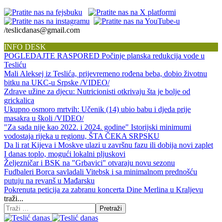
/teslicdanas@gmail.com
INFO DESK
POGLEDAJTE RASPORED Počinje planska redukcija vode u
Tesliću
Mali Aleksej iz Teslića, prijevremeno rođena beba, dobio životnu
bitku na UKC-u Srpske /VIDEO/
Zdrave užine za djecu: Nutricionisti otkrivaju šta je bolje od
grickalica
Ukupno osmoro mrtvih: Učenik (14) ubio babu i djeda prije
masakra u školi /VIDEO/
"Za sada nije kao 2022. i 2024. godine" Istorijski minimumi
vodostaja rijeka u regionu, ŠTA ČEKA SRPSKU
Da li rat Kijeva i Moskve ulazi u završnu fazu ili dobija novi zaplet
I danas toplo, mogući lokalni pljuskovi
Željezničar i BSK na "Grbavici" otvaraju novu sezonu
Fudbaleri Borca savladali Vitebsk i sa minimalnom prednošću
putuju na revanš u Mađarsku
Pokrenuta peticija za zabranu koncerta Dine Merlina u Kraljevu
traži...
Pretraži