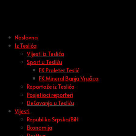
Naslovna
Iz Teslića
Vijesti iz Teslića
Sport u Tesliću
FK Proleter Teslić
FK Mineral Banja Vrućica
Reportaže iz Teslića
Posjetioci reporteri
Dešavanja u Tesliću
Vijesti
Republika Srpska/BiH
Ekonomija
Društvo