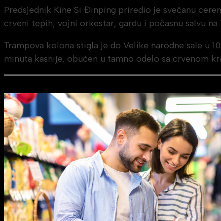
Predsjednik Kine Si Đinping priredio je svečanu cer
crveni tepih, vojni orkestar, gardu i počasnu salvu n
Trampova kolona stigla je do Velike narodne sale u 1
minuta kasnije, obučen u tamno odelo sa crvenom kra