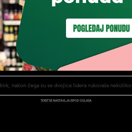
nik, nakon čega su se dvojica lidera rukovala nekoliko
TEKST SE NASTAVLJA ISPOD OGLASA