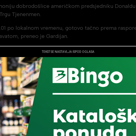
emoniju dobrodošlice američkom predsjedniku Donaldu 
a Trgu Tjenenmen.
0.01 po lokalnom vremenu, gotovo tačno prema raspored
vatom, preneo je Gardijan.
TEKST SE NASTAVLJA ISPOD OGLASA