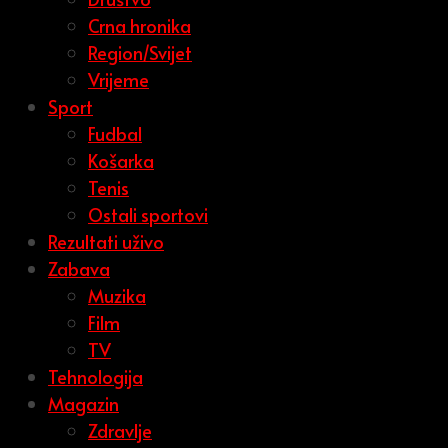
Crna hronika
Region/Svijet
Vrijeme
Sport
Fudbal
Košarka
Tenis
Ostali sportovi
Rezultati uživo
Zabava
Muzika
Film
TV
Tehnologija
Magazin
Zdravlje