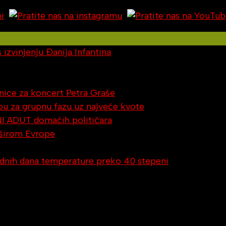
izvinjenju Đanija Infantina
nice za koncert Petra Graše
orbu za grupnu fazu uz najveće kvote
NI ADUT domaćih političara
 širom Evrope
rednih dana temperature preko 40 stepeni