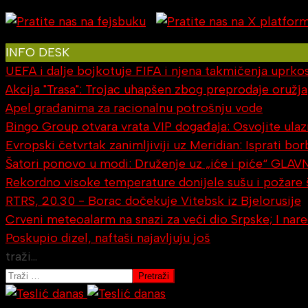
INFO DESK
UEFA i dalje bojkotuje FIFA i njena takmičenja uprkos 
Akcija "Trasa": Trojac uhapšen zbog preprodaje oružja
Apel građanima za racionalnu potrošnju vode
Bingo Group otvara vrata VIP događaja: Osvojite ulaz
Evropski četvrtak zanimljiviji uz Meridian: Isprati b
Šatori ponovo u modi: Druženje uz „iće i piće“ GLAV
Rekordno visoke temperature donijele sušu i požare
RTRS, 20.30 - Borac dočekuje Vitebsk iz Bjelorusije
Crveni meteoalarm na snazi za veći dio Srpske; I na
Poskupio dizel, naftaši najavljuju još
traži...
Pretraži