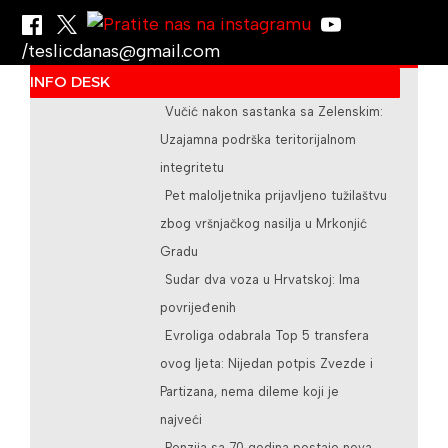
/teslicdanas@gmail.com
INFO DESK
Vučić nakon sastanka sa Zelenskim:
Uzajamna podrška teritorijalnom
integritetu
Pet maloljetnika prijavljeno tužilaštvu
zbog vršnjačkog nasilja u Mrkonjić
Gradu
Sudar dva voza u Hrvatskoj: Ima
povrijeđenih
Evroliga odabrala Top 5 transfera
ovog ljeta: Nijedan potpis Zvezde i
Partizana, nema dileme koji je
najveći
Penzija sa 70 godina postaje nova