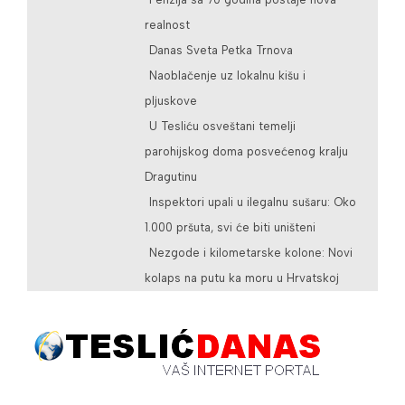
realnost
Danas Sveta Petka Trnova
Naoblačenje uz lokalnu kišu i
pljuskove
U Tesliću osveštani temelji
parohijskog doma posvećenog kralju
Dragutinu
Inspektori upali u ilegalnu sušaru: Oko
1.000 pršuta, svi će biti uništeni
Nezgode i kilometarske kolone: Novi
kolaps na putu ka moru u Hrvatskoj