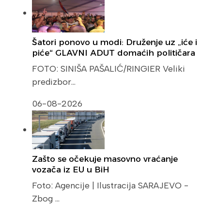
Šatori ponovo u modi: Druženje uz „iće i
piće“ GLAVNI ADUT domaćih političara
FOTO: SINIŠA PAŠALIĆ/RINGIER Veliki
predizbor…
06-08-2026
Zašto se očekuje masovno vraćanje
vozača iz EU u BiH
Foto: Agencije | Ilustracija SARAJEVO -
Zbog …