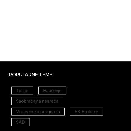
POPULARNE TEME
Teslić
Hapšenje
Saobraćajna nesreća
Vremenska prognoza
FK Proleter
SAD