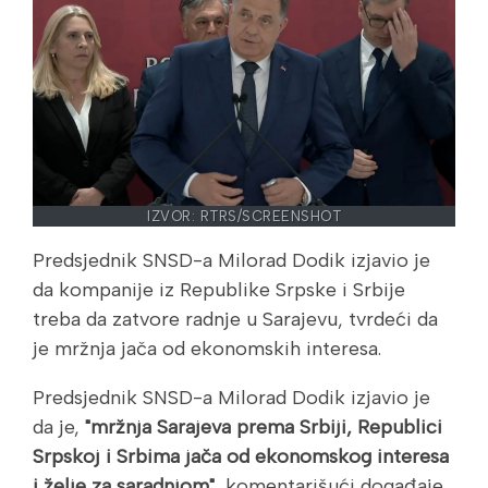
IZVOR: RTRS/SCREENSHOT
Predsjednik SNSD-a Milorad Dodik izjavio je
da kompanije iz Republike Srpske i Srbije
treba da zatvore radnje u Sarajevu, tvrdeći da
je mržnja jača od ekonomskih interesa.
Predsjednik SNSD-a Milorad Dodik izjavio je
da je,
"mržnja Sarajeva prema Srbiji, Republici
Srpskoj i Srbima jača od ekonomskog interesa
i želje za saradnjom",
komentarišući događaje