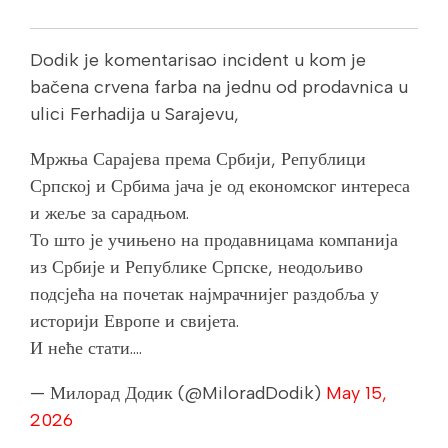
Dodik je komentarisao incident u kom je
bačena crvena farba na jednu od prodavnica u
ulici Ferhadija u Sarajevu,
Мржња Сарајева према Србији, Републици
Српској и Србима јача је од економског интереса
и жеље за сарадњом.
То што је учињено на продавницама компанија
из Србије и Републике Српске, неодољиво
подсјећа на почетак најмрачнијег раздобља у
историји Европе и свијета.
И неће стати.…
— Милорад Додик (@MiloradDodik)
May 15,
2026