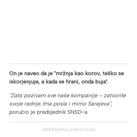
On je naveo da je "mržnja kao korov, teško se
iskorjenjuje, a kada se hrani, onda buja".
"Zato pozivam sve naše kompanije – zatvorite
svoje radnje. Ima posla i mimo Sarajeva"
,
poručio je predsjednik SNSD-a.
TEKST SE NASTAVLJA ISPOD OGLASA