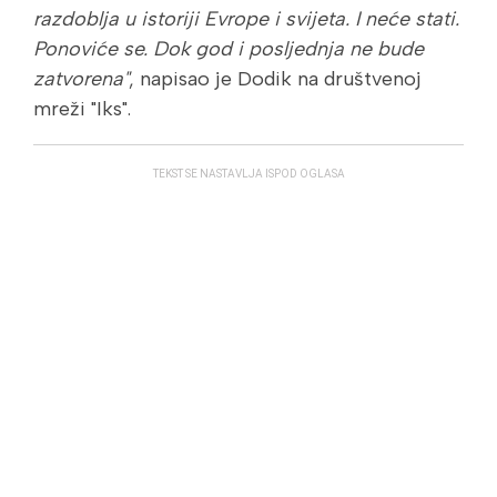
razdoblja u istoriji Evrope i svijeta. I neće stati.
Ponoviće se. Dok god i posljednja ne bude
zatvorena"
, napisao je Dodik na društvenoj
mreži "Iks".
TEKST SE NASTAVLJA ISPOD OGLASA