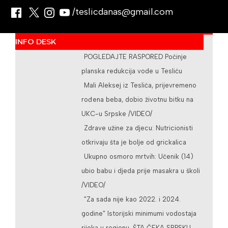
/teslicdanas@gmail.com
INFO DESK
POGLEDAJTE RASPORED Počinje
planska redukcija vode u Tesliću
Mali Aleksej iz Teslića, prijevremeno
rođena beba, dobio životnu bitku na
UKC-u Srpske /VIDEO/
Zdrave užine za djecu: Nutricionisti
otkrivaju šta je bolje od grickalica
Ukupno osmoro mrtvih: Učenik (14)
ubio babu i djeda prije masakra u školi
/VIDEO/
"Za sada nije kao 2022. i 2024.
godine" Istorijski minimumi vodostaja
rijeka u regionu, ŠTA ČEKA SRPSKU