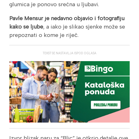
glumica je ponovo srećna u ljubavi.
Pavle Mensur je nedavno objavio i fotografiju
kako se ljube
, a iako je slikao sjenke može se
prepoznati o kome je riječ.
TEKST SE NASTAVLJA ISPOD OGLASA
Izvor blizak paru za “Blic” je otkrio detalje ove