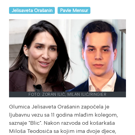
Jelisaveta Orašanin
Pavle Mensur
FOTO: ZORAN ILIĆ, MILAN ILIĆ/RINGIER
Glumica Jelisaveta Orašanin započela je
ljubavnu vezu sa 11 godina mlađim kolegom,
saznaje "Blic". Nakon razvoda od košarkaša
Miloša Teodosića sa kojim ima dvoje djece,