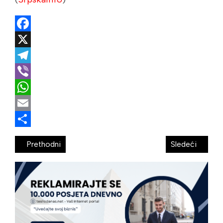
Facebook
X
Telegram
Viber
WhatsApp
Email
Share
Prethodni
Sledeći