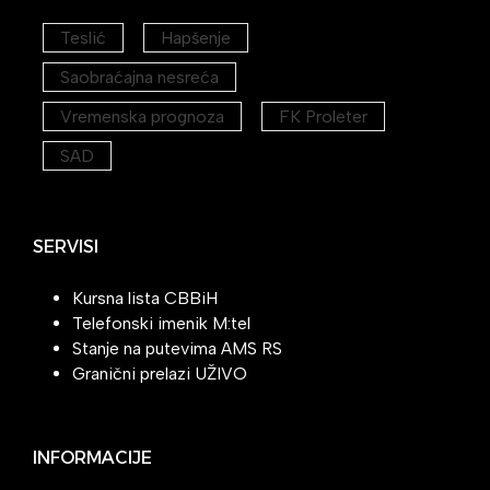
Teslić
Hapšenje
Saobraćajna nesreća
Vremenska prognoza
FK Proleter
SAD
SERVISI
Kursna lista CBBiH
Telefonski imenik M:tel
Stanje na putevima AMS RS
Granični prelazi UŽIVO
INFORMACIJE