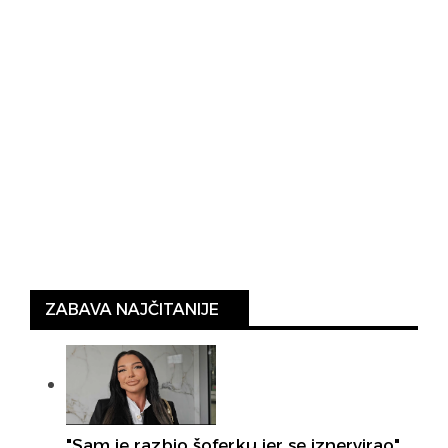
ZABAVA NAJČITANIJE
"Sam je razbio šoferku jer se iznervirao"