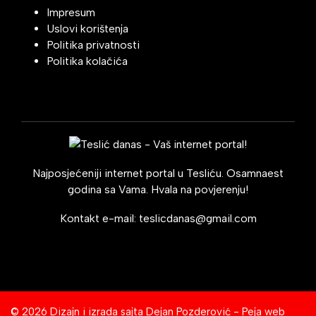
Impresum
Uslovi korištenja
Politika privatnosti
Politika kolačića
Najposjećeniji internet portal u Tesliću. Osamnaest
godina sa Vama. Hvala na povjerenju!
Kontakt e-mail:
teslicdanas@gmail.com
© 2026 Dizajn i izrada sajta
Dejan Pozderović - Peja web