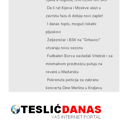
Da li rat Kijeva i Moskve ulazi u
završnu fazu ili dobija novi zaplet
I danas toplo, mogući lokalni
pljuskovi
Željezničar i BSK na "Grbavici"
otvaraju novu sezonu
Fudbaleri Borca savladali Vitebsk i sa
minimalnom prednošću putuju na
revanš u Mađarsku
Pokrenuta peticija za zabranu
koncerta Dine Merlina u Kraljevu