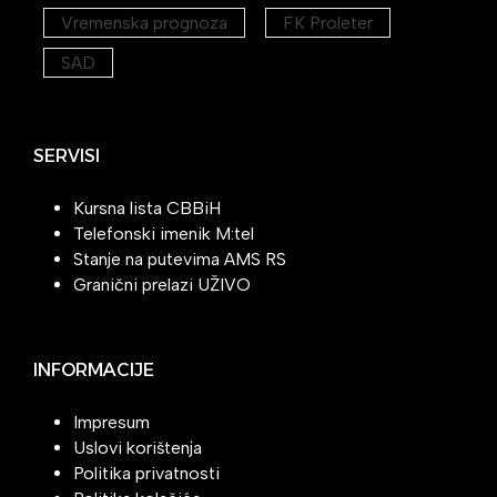
Vremenska prognoza
FK Proleter
SAD
SERVISI
Kursna lista CBBiH
Telefonski imenik M:tel
Stanje na putevima AMS RS
Granični prelazi UŽIVO
INFORMACIJE
Impresum
Uslovi korištenja
Politika privatnosti