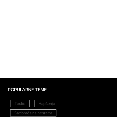
POPULARNE TEME
Teslić
Hapšenje
Saobraćajna nesreća