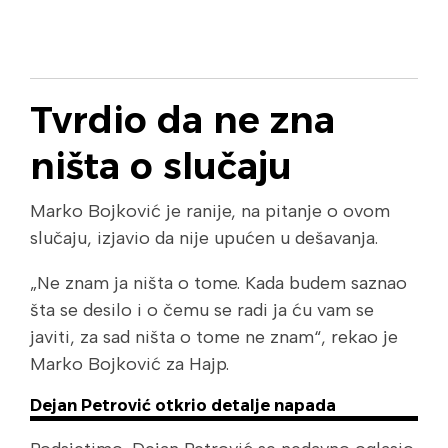
Tvrdio da ne zna
ništa o slučaju
Marko Bojković je ranije, na pitanje o ovom
slučaju, izjavio da nije upućen u dešavanja.
„Ne znam ja ništa o tome. Kada budem saznao
šta se desilo i o čemu se radi ja ću vam se
javiti, za sad ništa o tome ne znam“, rekao je
Marko Bojković za Hajp.
Dejan Petrović otkrio detalje napada