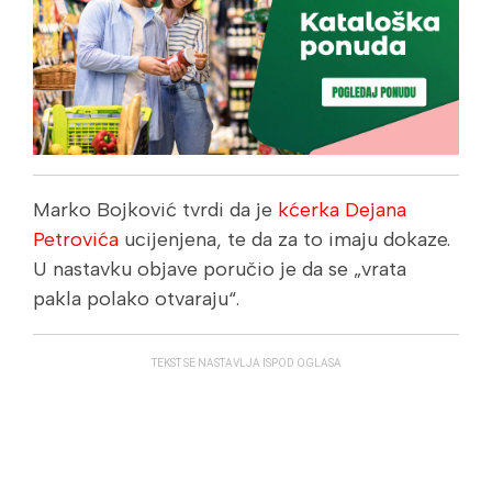
Marko Bojković tvrdi da je
kćerka Dejana
Petrovića
ucijenjena, te da za to imaju dokaze.
U nastavku objave poručio je da se „vrata
pakla polako otvaraju“.
TEKST SE NASTAVLJA ISPOD OGLASA