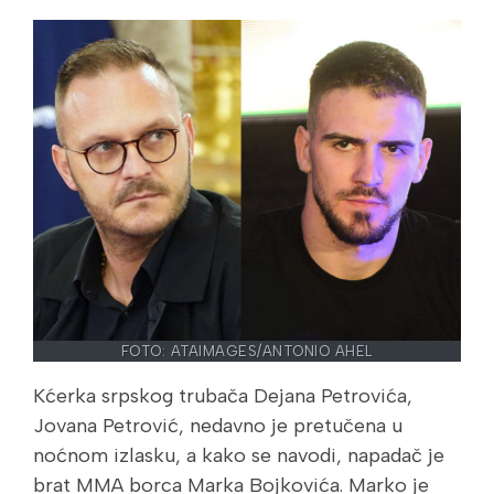
FOTO: ATAIMAGES/ANTONIO AHEL
Kćerka srpskog trubača Dejana Petrovića,
Jovana Petrović, nedavno je pretučena u
noćnom izlasku, a kako se navodi, napadač je
brat MMA borca Marka Bojkovića. Marko je