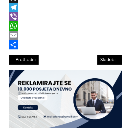
X
Telegram
Viber
WhatsApp
Email
Share
Prethodni
Sledeći