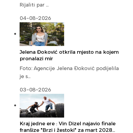
Rijaliti par …
04-08-2026
Jelena Đoković otkrila mjesto na kojem
pronalazi mir
Foto: Agencije Jelena Đoković podijelila
je s…
03-08-2026
Kraj jedne ere : Vin Dizel najavio finale
franšize "Brzi i žestoki" za mart 2028…