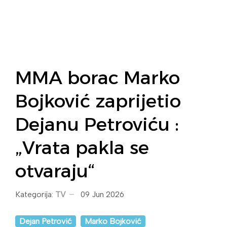
MMA borac Marko
Bojković zaprijetio
Dejanu Petroviću :
„Vrata pakla se
otvaraju“
Kategorija:
TV
09 Jun 2026
Dejan Petrović
Marko Bojković