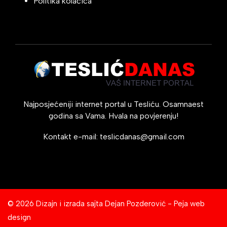
Politika kolačića
Najposjećeniji internet portal u Tesliću. Osamnaest
godina sa Vama. Hvala na povjerenju!
Kontakt e-mail:
teslicdanas@gmail.com
© 2026 Dizajn i izrada sajta
Dejan Pozderović - Peja web
design