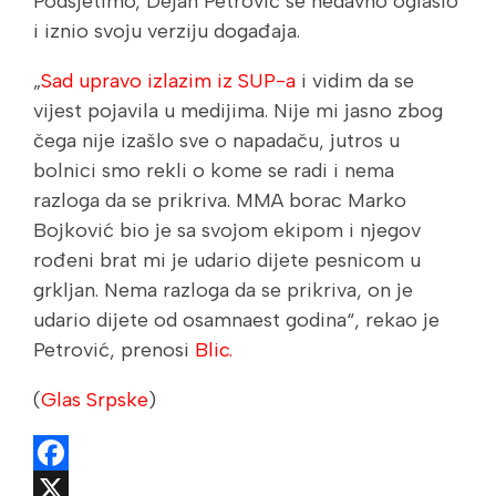
Podsjetimo, Dejan Petrović se nedavno oglasio
i iznio svoju verziju događaja.
„
Sad upravo izlazim iz SUP-a
i vidim da se
vijest pojavila u medijima. Nije mi jasno zbog
čega nije izašlo sve o napadaču, jutros u
bolnici smo rekli o kome se radi i nema
razloga da se prikriva. MMA borac Marko
Bojković bio je sa svojom ekipom i njegov
rođeni brat mi je udario dijete pesnicom u
grkljan. Nema razloga da se prikriva, on je
udario dijete od osamnaest godina“, rekao je
Petrović, prenosi
Blic.
(
Glas Srpske
)
Facebook