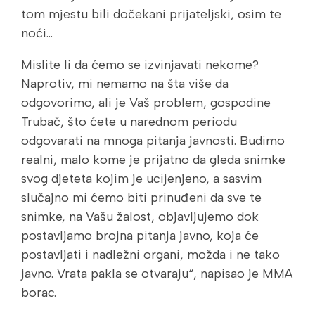
tom mjestu bili dočekani prijateljski, osim te
noći...
Mislite li da ćemo se izvinjavati nekome?
Naprotiv, mi nemamo na šta više da
odgovorimo, ali je Vaš problem, gospodine
Trubač, što ćete u narednom periodu
odgovarati na mnoga pitanja javnosti. Budimo
realni, malo kome je prijatno da gleda snimke
svog djeteta kojim je ucijenjeno, a sasvim
slučajno mi ćemo biti prinuđeni da sve te
snimke, na Vašu žalost, objavljujemo dok
postavljamo brojna pitanja javno, koja će
postavljati i nadležni organi, možda i ne tako
javno. Vrata pakla se otvaraju“, napisao je MMA
borac.