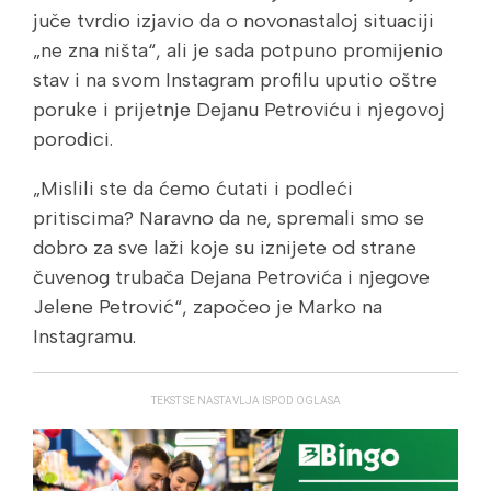
juče tvrdio izjavio da o novonastaloj situaciji
„ne zna ništa“, ali je sada potpuno promijenio
stav i na svom Instagram profilu uputio oštre
poruke i prijetnje Dejanu Petroviću i njegovoj
porodici.
„Mislili ste da ćemo ćutati i podleći
pritiscima? Naravno da ne, spremali smo se
dobro za sve laži koje su iznijete od strane
čuvenog trubača Dejana Petrovića i njegove
Jelene Petrović“, započeo je Marko na
Instagramu.
TEKST SE NASTAVLJA ISPOD OGLASA