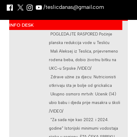
/teslicdanas@gmail.com
INFO DESK
POGLEDAJTE RASPORED Počinje
planska redukcija vode u Tesliću
Mali Aleksej iz Teslića, prijevremeno
rođena beba, dobio životnu bitku na
UKC-u Srpske /VIDEO/
Zdrave užine za djecu: Nutricionisti
otkrivaju šta je bolje od grickalica
Ukupno osmoro mrtvih: Učenik (14)
ubio babu i djeda prije masakra u školi
/VIDEO/
"Za sada nije kao 2022. i 2024.
godine" Istorijski minimumi vodostaja
rijeka u regionu, ŠTA ČEKA SRPSKU