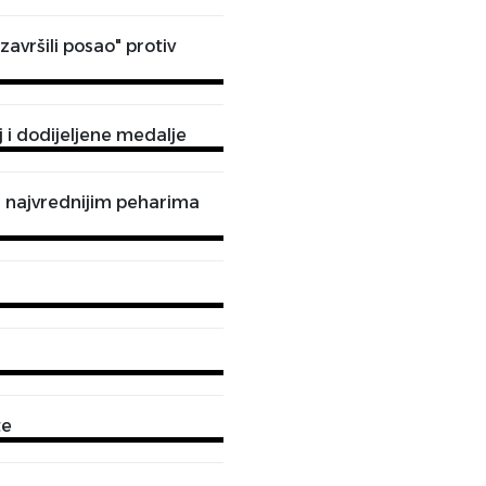
avršili posao" protiv
i dodijeljene medalje
a najvrednijim peharima
te