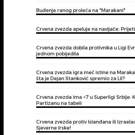
Buđenje ranog proleća na "Marakani"
Crvena zvezda apeluje na navijače: Prije
Crvena zvezda dobila protivnika u Ligi Ev
jednom pobijedila
Crvena zvezda igra meč istine na Marakani
šta je Dejan Stanković spremio za Lil?
Crvena zvezda ima +7 u Superligi Srbije: 
Partizanu na tabeli
Crvena zvezda protiv Islanđana ili Izraela
Sjeverne Irske!