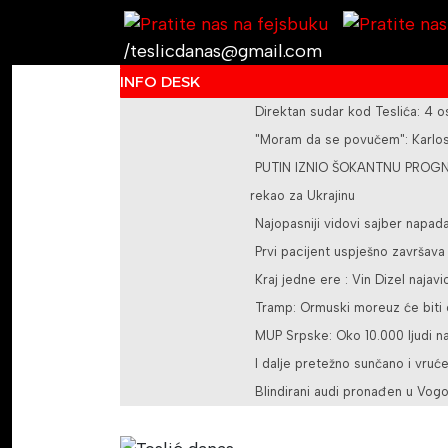
/teslicdanas@gmail.com
INFO DESK
Direktan sudar kod Teslića: 4 
"Moram da se povučem": Karlos 
PUTIN IZNIO ŠOKANTNU PROGNOZ
rekao za Ukrajinu
Najopasniji vidovi sajber napad
Prvi pacijent uspješno završav
Kraj jedne ere : Vin Dizel najavi
Tramp: Ormuski moreuz će biti o
MUP Srpske: Oko 10.000 ljudi na
I dalje pretežno sunčano i vruć
Blindirani audi pronađen u Vogo