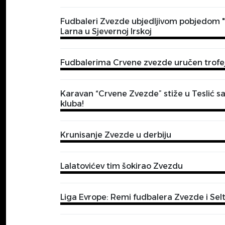
Fudbaleri Zvezde ubjedljivom pobjedom "z
Larna u Sjevernoj Irskoj
Fudbalerima Crvene zvezde uručen trofej 
Karavan “Crvene Zvezde” stiže u Teslić s
kluba!
Krunisanje Zvezde u derbiju
Lalatovićev tim šokirao Zvezdu
Liga Evrope: Remi fudbalera Zvezde i Sel