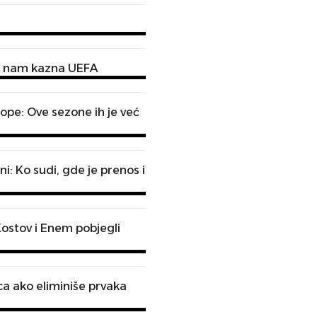
ti nam kazna UEFA
rope: Ove sezone ih je već
: Ko sudi, gde je prenos i
Kostov i Enem pobjegli
ca ako eliminiše prvaka