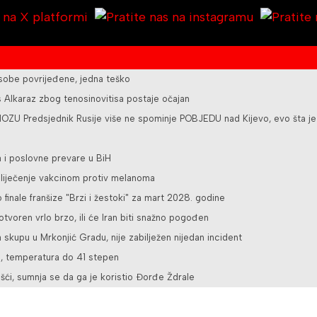
osobe povrijeđene, jedna teško
Alkaraz zbog tenosinovitisa postaje očajan
U Predsjednik Rusije više ne spominje POBJEDU nad Kijevo, evo šta je
a i poslovne prevare u BiH
a liječenje vakcinom protiv melanoma
o finale franšize "Brzi i žestoki" za mart 2028. godine
tvoren vrlo brzo, ili će Iran biti snažno pogođen
 skupu u Mrkonjić Gradu, nije zabilježen nijedan incident
e, temperatura do 41 stepen
šći, sumnja se da ga je koristio Đorđe Ždrale