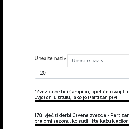
Unesite naziv
Prikaži broj
"Zvezda će biti šampion, opet će osvojiti
uvjereni u titulu, iako je Partizan prvi
178. vječiti derbi Crvena zvezda - Partiz
prelomi sezonu, ko sudi i šta kažu kladion