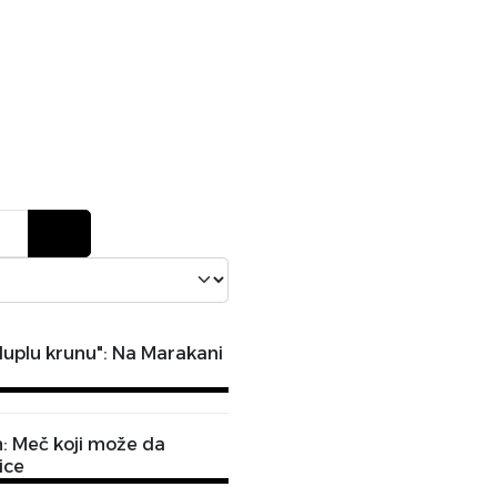
 duplu krunu": Na Marakani
an: Meč koji može da
ice