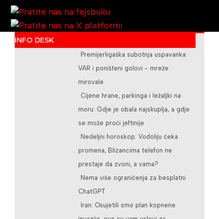
INFO DESK
Premijerligaška subotnja uspavanka:
/teslicdanas@gmail.com
VAR i poništeni golovi - mreže
mirovale
Cijene hrane, parkinga i ležaljki na
moru: Gdje je obala najskuplja, a gdje
se može proći jeftinije
Nedeljni horoskop: Vodoliju čeka
promena, Blizancima telefon ne
prestaje da zvoni, a vama?
Nema više ograničenja za besplatni
ChatGPT
Iran: Osujetili smo plan kopnene
invazije, ovo su vam uslovi za