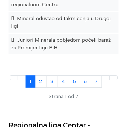
regionalnom Centru
Mineral odustao od takmičenja u Drugoj
ligi
Juniori Minerala pobjedom počeli baraž
za Premijer ligu BiH
1
2
3
4
5
6
7
Strana 1 od 7
Regionalna liga Centar -