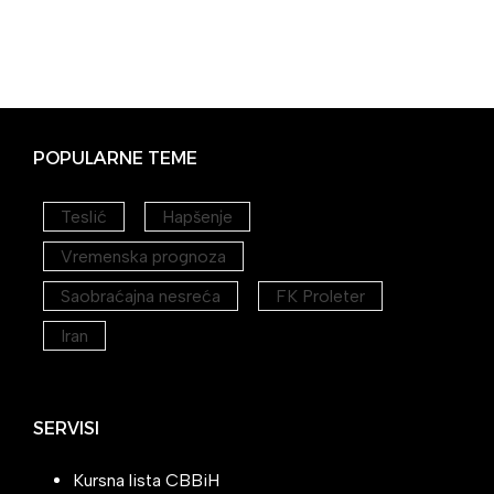
POPULARNE TEME
Teslić
Hapšenje
Vremenska prognoza
Saobraćajna nesreća
FK Proleter
Iran
SERVISI
Kursna lista CBBiH