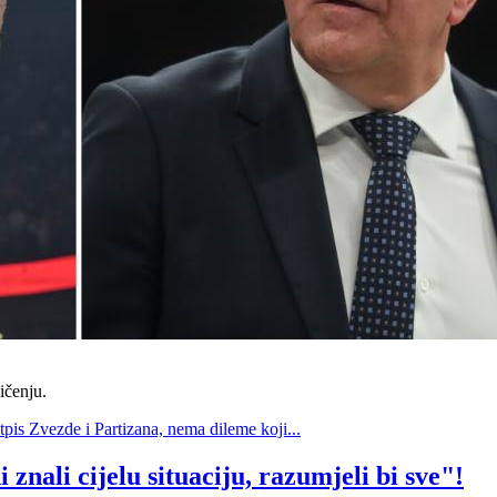
ičenju.
tpis Zvezde i Partizana, nema dileme koji...
znali cijelu situaciju, razumjeli bi sve"!