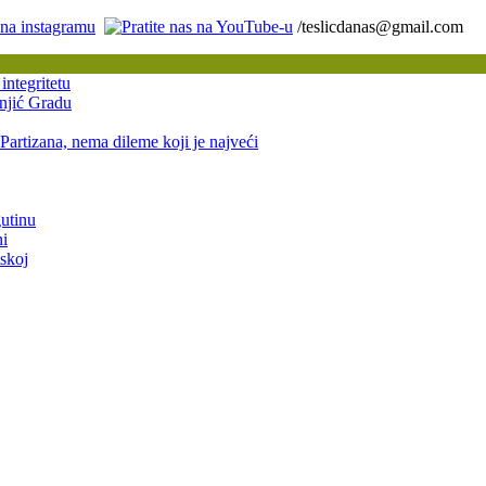
/teslicdanas@gmail.com
integritetu
onjić Gradu
Partizana, nema dileme koji je najveći
gutinu
ni
skoj