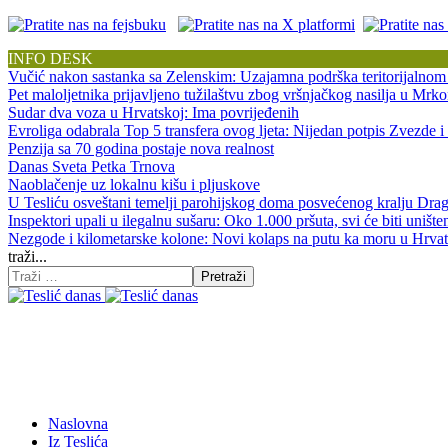
INFO DESK
Vučić nakon sastanka sa Zelenskim: Uzajamna podrška teritorijalnom 
Pet maloljetnika prijavljeno tužilaštvu zbog vršnjačkog nasilja u Mrk
Sudar dva voza u Hrvatskoj: Ima povrijeđenih
Evroliga odabrala Top 5 transfera ovog ljeta: Nijedan potpis Zvezde i 
Penzija sa 70 godina postaje nova realnost
Danas Sveta Petka Trnova
Naoblačenje uz lokalnu kišu i pljuskove
U Tesliću osveštani temelji parohijskog doma posvećenog kralju Dra
Inspektori upali u ilegalnu sušaru: Oko 1.000 pršuta, svi će biti unište
Nezgode i kilometarske kolone: Novi kolaps na putu ka moru u Hrvat
traži...
Pretraži
Naslovna
Iz Teslića