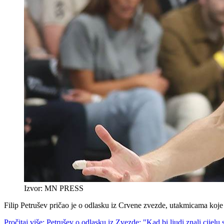
Izvor: MN PRESS
Filip Petrušev pričao je o odlasku iz Crvene zvezde, utakmicama koje 
Pročitaj više: Petrušev o odlasku iz Zvezde: "Kad bi ljudi znali cijelu s