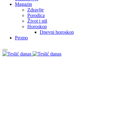
Magazin
Zdravlje
Porodica
Život i stil
Horoskop
Dnevni horoskop
Promo