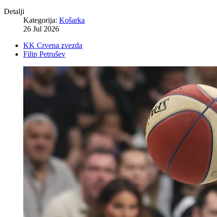
Detalji
Kategorija:
Košarka
26 Jul 2026
KK Crvena zvezda
Filip Petrušev