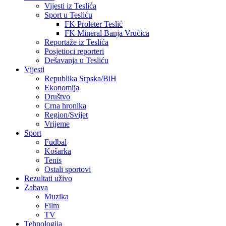
Vijesti iz Teslića
Sport u Tesliću
FK Proleter Teslić
FK Mineral Banja Vrućica
Reportaže iz Teslića
Posjetioci reporteri
Dešavanja u Tesliću
Vijesti
Republika Srpska/BiH
Ekonomija
Društvo
Crna hronika
Region/Svijet
Vrijeme
Sport
Fudbal
Košarka
Tenis
Ostali sportovi
Rezultati uživo
Zabava
Muzika
Film
TV
Tehnologija