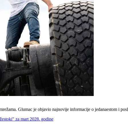
ma. Glumac je objavio najnovije informacije o jedanaestom i posljed
i žestoki" za mart 2028. godine