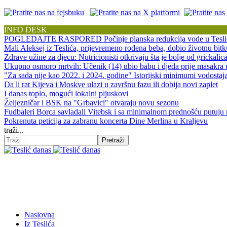
INFO DESK
POGLEDAJTE RASPORED Počinje planska redukcija vode u Tesli
Mali Aleksej iz Teslića, prijevremeno rođena beba, dobio životnu 
Zdrave užine za djecu: Nutricionisti otkrivaju šta je bolje od grickalic
Ukupno osmoro mrtvih: Učenik (14) ubio babu i djeda prije masakra
"Za sada nije kao 2022. i 2024. godine" Istorijski minimumi vodos
Da li rat Kijeva i Moskve ulazi u završnu fazu ili dobija novi zaplet
I danas toplo, mogući lokalni pljuskovi
Željezničar i BSK na "Grbavici" otvaraju novu sezonu
Fudbaleri Borca savladali Vitebsk i sa minimalnom prednošću putuju
Pokrenuta peticija za zabranu koncerta Dine Merlina u Kraljevu
traži...
Pretraži
Naslovna
Iz Teslića