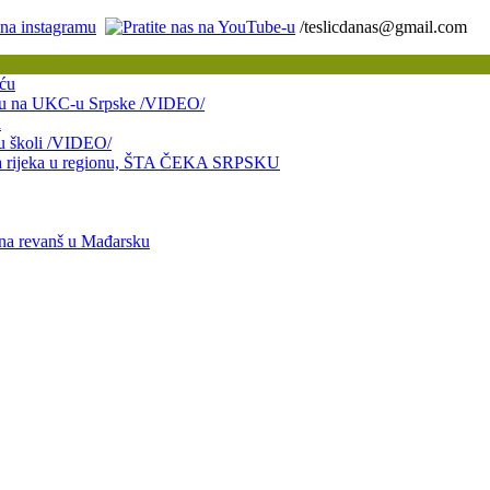
/teslicdanas@gmail.com
ću
bitku na UKC-u Srpske /VIDEO/
a
 u školi /VIDEO/
taja rijeka u regionu, ŠTA ČEKA SRPSKU
 na revanš u Mađarsku