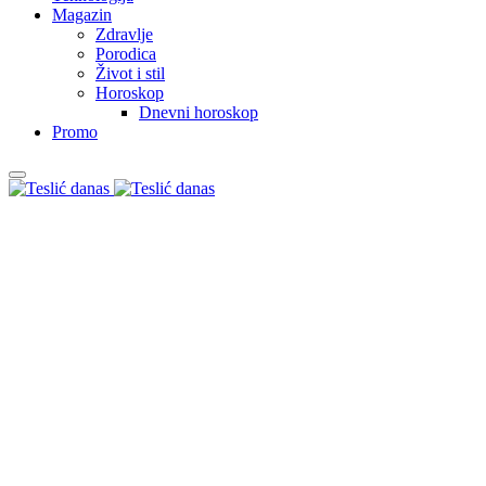
Magazin
Zdravlje
Porodica
Život i stil
Horoskop
Dnevni horoskop
Promo