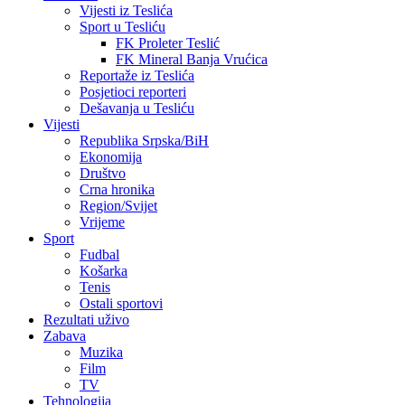
Vijesti iz Teslića
Sport u Tesliću
FK Proleter Teslić
FK Mineral Banja Vrućica
Reportaže iz Teslića
Posjetioci reporteri
Dešavanja u Tesliću
Vijesti
Republika Srpska/BiH
Ekonomija
Društvo
Crna hronika
Region/Svijet
Vrijeme
Sport
Fudbal
Košarka
Tenis
Ostali sportovi
Rezultati uživo
Zabava
Muzika
Film
TV
Tehnologija