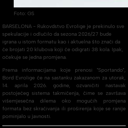
Foto: GS
BARSELONA - Rukovdstvo Evrolige je prekinulo sve
spekulacije i odlučilo da sezona 2026/27 bude
igrana u istom formatu kao i aktuelna što znači da
će brojati 20 klubova koji će odigrati 38 kola. Ipak,
očekuje se jedna promjena.
Prema informacijama koje prenosi "Sportando",
Bord Evrolige će na sastanku zakazanom za utorak,
14. aprila 2026. godine, ozvaničiti nastavak
postojećeg sistema takmičenja, čime se završava
višemjesečna dilema oko mogućih promjena
formata bez skraćivanja ili proširenja koje se ranije
pominjalo u javnosti.