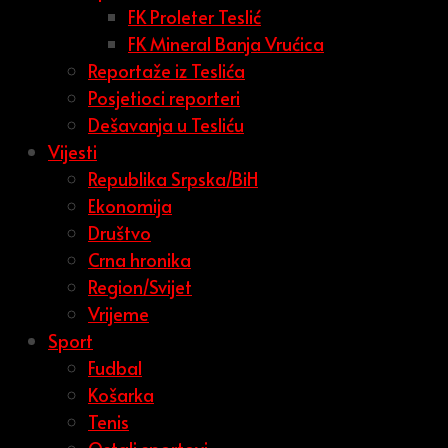
FK Proleter Teslić
FK Mineral Banja Vrućica
Reportaže iz Teslića
Posjetioci reporteri
Dešavanja u Tesliću
Vijesti
Republika Srpska/BiH
Ekonomija
Društvo
Crna hronika
Region/Svijet
Vrijeme
Sport
Fudbal
Košarka
Tenis