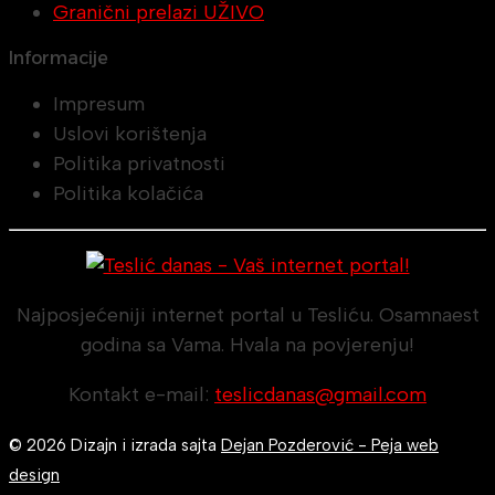
Granični prelazi UŽIVO
Informacije
Impresum
Uslovi korištenja
Politika privatnosti
Politika kolačića
Najposjećeniji internet portal u Tesliću. Osamnaest
godina sa Vama. Hvala na povjerenju!
Kontakt e-mail:
teslicdanas@gmail.com
© 2026 Dizajn i izrada sajta
Dejan Pozderović - Peja web
design