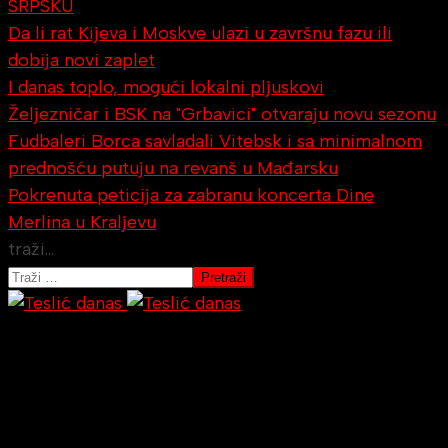
SRPSKU
Da li rat Kijeva i Moskve ulazi u završnu fazu ili
dobija novi zaplet
I danas toplo, mogući lokalni pljuskovi
Željezničar i BSK na "Grbavici" otvaraju novu sezonu
Fudbaleri Borca savladali Vitebsk i sa minimalnom
prednošću putuju na revanš u Mađarsku
Pokrenuta peticija za zabranu koncerta Dine
Merlina u Kraljevu
traži...
Pretraži