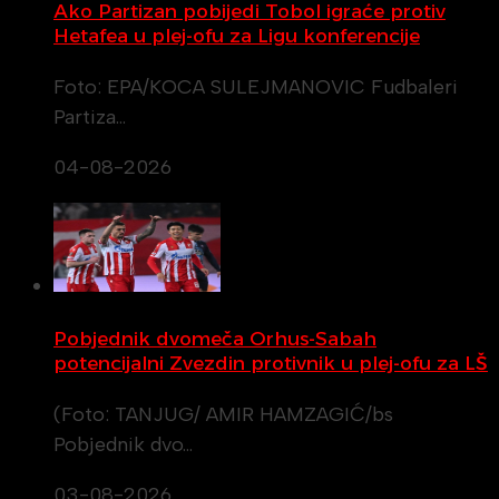
Ako Partizan pobijedi Tobol igraće protiv
Hetafea u plej-ofu za Ligu konferencije
Foto: EPA/KOCA SULEJMANOVIC Fudbaleri
Partiza…
04-08-2026
Pobjednik dvomeča Orhus-Sabah
potencijalni Zvezdin protivnik u plej-ofu za LŠ
(Foto: TANJUG/ AMIR HAMZAGIĆ/bs
Pobjednik dvo…
03-08-2026