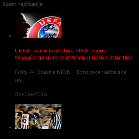
Sport najčitanije
UEFA i dalje bojkotuje FIFA i njena
takmičenja uprkos izvinjenju Đanija Infantina
Foto: Al Džazira NION - Evropska fudbalska
un…
06-08-2026