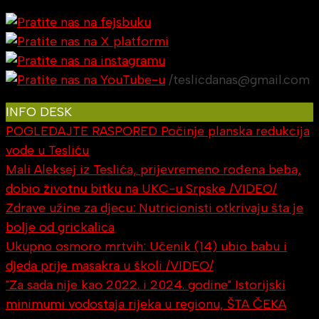
/teslicdanas@gmail.com
INFO DESK
POGLEDAJTE RASPORED Počinje planska redukcija
vode u Tesliću
Mali Aleksej iz Teslića, prijevremeno rođena beba,
dobio životnu bitku na UKC-u Srpske /VIDEO/
Zdrave užine za djecu: Nutricionisti otkrivaju šta je
bolje od grickalica
Ukupno osmoro mrtvih: Učenik (14) ubio babu i
djeda prije masakra u školi /VIDEO/
"Za sada nije kao 2022. i 2024. godine" Istorijski
minimumi vodostaja rijeka u regionu, ŠTA ČEKA