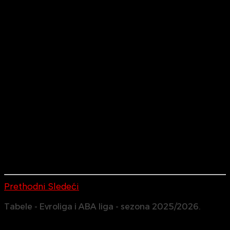
Prethodni
Sledeći
Tabele - Evroliga i ABA liga - sezona 2025/2026.