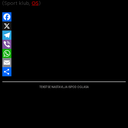
(Sport klub,
GS
)
Facebook
X
Telegram
Viber
WhatsApp
Email
Share
TEKST SE NASTAVLJA ISPOD OGLASA