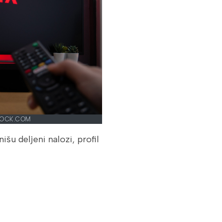
TOCK.COM
išu deljeni nalozi, profil