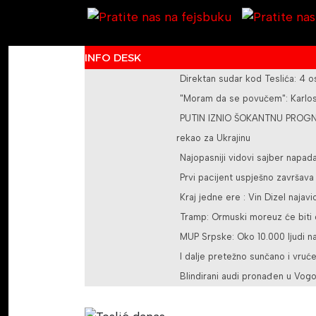
INFO DESK
Direktan sudar kod Teslića: 4 
"Moram da se povučem": Karlos 
PUTIN IZNIO ŠOKANTNU PROGNOZ
rekao za Ukrajinu
Najopasniji vidovi sajber napad
Prvi pacijent uspješno završav
Kraj jedne ere : Vin Dizel najavi
Tramp: Ormuski moreuz će biti o
MUP Srpske: Oko 10.000 ljudi na
I dalje pretežno sunčano i vruć
Blindirani audi pronađen u Vogo