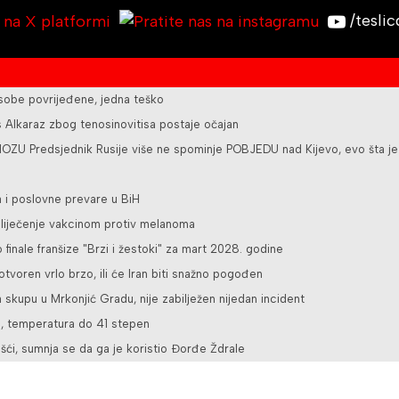
/tesli
osobe povrijeđene, jedna teško
Alkaraz zbog tenosinovitisa postaje očajan
U Predsjednik Rusije više ne spominje POBJEDU nad Kijevo, evo šta je
a i poslovne prevare u BiH
a liječenje vakcinom protiv melanoma
o finale franšize "Brzi i žestoki" za mart 2028. godine
tvoren vrlo brzo, ili će Iran biti snažno pogođen
 skupu u Mrkonjić Gradu, nije zabilježen nijedan incident
e, temperatura do 41 stepen
šći, sumnja se da ga je koristio Đorđe Ždrale