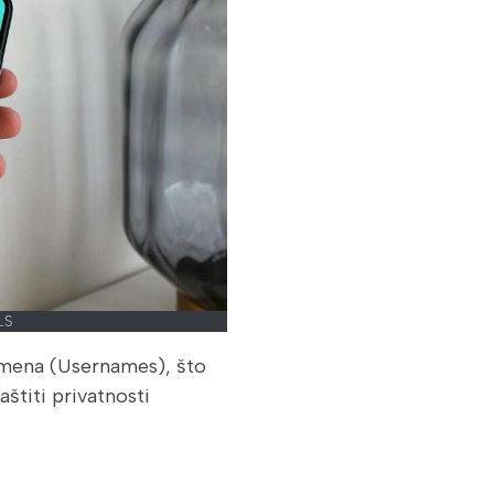
LS
imena (Usernames), što
štiti privatnosti