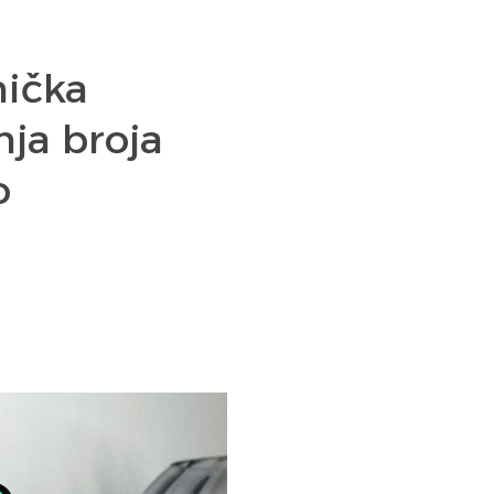
nička
nja broja
o