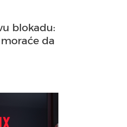
vu blokadu:
i moraće da