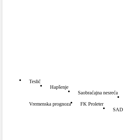
POPULARNE TEME
Teslić
Hapšenje
Saobraćajna nesreća
Vremenska prognoza
FK Proleter
SAD
SERVISI