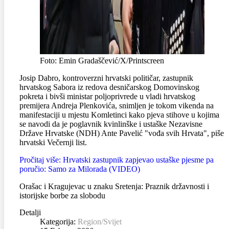
Foto: Emin Gradaščević/X/Printscreen
Josip Dabro, kontroverzni hrvatski političar, zastupnik
hrvatskog Sabora iz redova desničarskog Domovinskog
pokreta i bivši ministar poljoprivrede u vladi hrvatskog
premijera Andreja Plenkovića, snimljen je tokom vikenda na
manifestaciji u mjestu Komletinci kako pjeva stihove u kojima
se navodi da je poglavnik kvinlinške i ustaške Nezavisne
Države Hrvatske (NDH) Ante Pavelić "vođa svih Hrvata", piše
hrvatski Večernji list.
Pročitaj više: Hrvatski zastupnik zapjevao ustaške pjesme pa
poručio: Samo za Milorada (VIDEO)
Orašac i Kragujevac u znaku Sretenja: Praznik državnosti i
istorijske borbe za slobodu
Detalji
Kategorija:
Region/Svijet