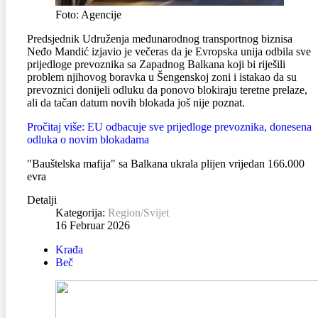
Foto: Agencije
Predsjednik Udruženja međunarodnog transportnog biznisa
Neđo Mandić izjavio je večeras da je Evropska unija odbila sve
prijedloge prevoznika sa Zapadnog Balkana koji bi riješili
problem njihovog boravka u Šengenskoj zoni i istakao da su
prevoznici donijeli odluku da ponovo blokiraju teretne prelaze,
ali da tačan datum novih blokada još nije poznat.
Pročitaj više: EU odbacuje sve prijedloge prevoznika, donesena
odluka o novim blokadama
"Bauštelska mafija" sa Balkana ukrala plijen vrijedan 166.000
evra
Detalji
Kategorija:
Region/Svijet
16 Februar 2026
Krađa
Beč