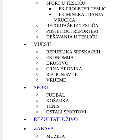
SPORT U TESLIĆU
FK PROLETER TESLIĆ
FK MINERAL BANJA
VRUĆICA
REPORTAŽE IZ TESLIĆA
POSJETIOCI REPORTERI
DEŠAVANJA U TESLIĆU
VIJESTI
REPUBLIKA SRPSKA/BIH
EKONOMIJA
DRUŠTVO
CRNA HRONIKA
REGION/SVIJET
VRIJEME
SPORT
FUDBAL
KOŠARKA
TENIS
OSTALI SPORTOVI
REZULTATI UŽIVO
ZABAVA
MUZIKA