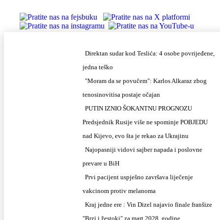
/teslicdanas@gmail.com
INFO DESK
Direktan sudar kod Teslića: 4 osobe povrijeđene,
jedna teško
"Moram da se povučem": Karlos Alkaraz zbog
tenosinovitisa postaje očajan
PUTIN IZNIO ŠOKANTNU PROGNOZU
Predsjednik Rusije više ne spominje POBJEDU
nad Kijevo, evo šta je rekao za Ukrajinu
Najopasniji vidovi sajber napada i poslovne
prevare u BiH
Prvi pacijent uspješno završava liječenje
vakcinom protiv melanoma
Kraj jedne ere : Vin Dizel najavio finale franšize
"Brzi i žestoki" za mart 2028. godine