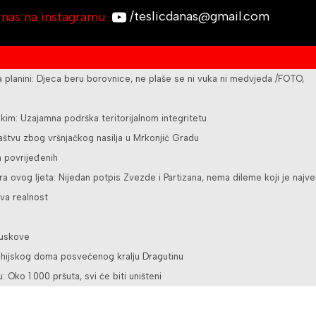
/teslicdanas@gmail.com
a planini: Djeca beru borovnice, ne plaše se ni vuka ni medvjeda /FOTO,
kim: Uzajamna podrška teritorijalnom integritetu
ilaštvu zbog vršnjačkog nasilja u Mrkonjić Gradu
a povrijeđenih
a ovog ljeta: Nijedan potpis Zvezde i Partizana, nema dileme koji je najve
va realnost
juskove
rohijskog doma posvećenog kralju Dragutinu
u: Oko 1.000 pršuta, svi će biti uništeni