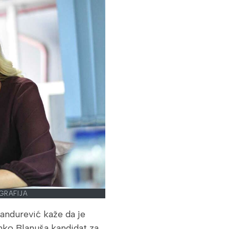
GRAFIJA
andurević kaže da je
anko Blanuša kandidat za