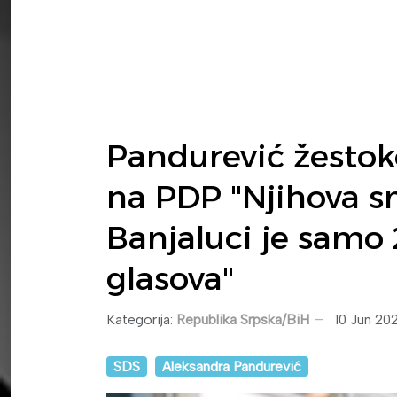
Pandurević žestok
na PDP "Njihova s
Banjaluci je samo
glasova"
Kategorija:
Republika Srpska/BiH
10 Jun 20
SDS
Aleksandra Pandurević