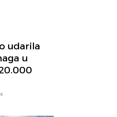
o udarila
naga u
 20.000
26