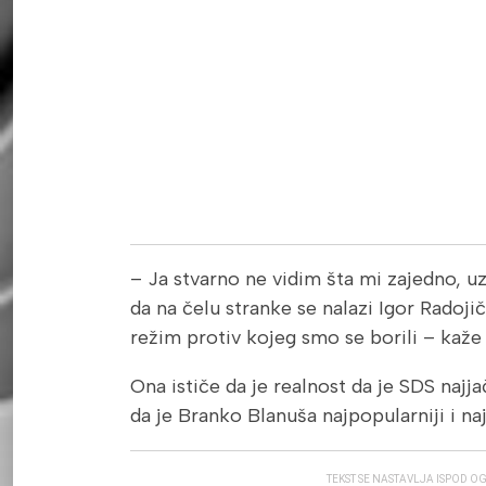
– Ja stvarno ne vidim šta mi zajedno, uz
da na čelu stranke se nalazi Igor Radojič
režim protiv kojeg smo se borili – kaže
Ona ističe da je realnost da je SDS najj
da je Branko Blanuša najpopularniji i naj
TEKST SE NASTAVLJA ISPOD O