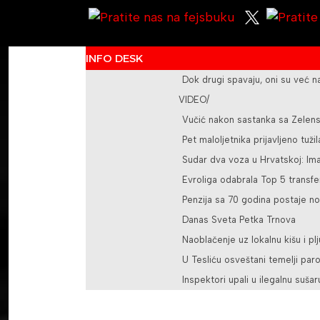
INFO DESK
Dok drugi spavaju, oni su već n
VIDEO/
Vučić nakon sastanka sa Zelens
Pet maloljetnika prijavljeno tuž
Sudar dva voza u Hrvatskoj: Im
Evroliga odabrala Top 5 transfer
Penzija sa 70 godina postaje no
Danas Sveta Petka Trnova
Naoblačenje uz lokalnu kišu i pl
U Tesliću osveštani temelji pa
Inspektori upali u ilegalnu sušar