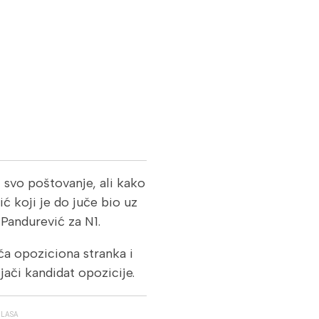
 svo poštovanje, ali kako
ić koji je do juče bio uz
 Pandurević za N1.
ača opoziciona stranka i
jači kandidat opozicije.
GLASA