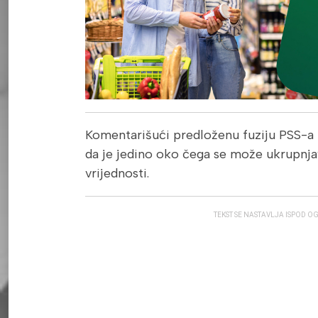
Komentarišući predloženu fuziju PSS-a 
da je jedino oko čega se može ukrupnjav
vrijednosti.
TEKST SE NASTAVLJA ISPOD O