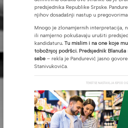
predsjednika Republike Srpske. Pandurevi
njihov dosadašnji nastup u pregovorima
Mnogo je zlonamjernih interpretacija, ne
ili namjerno pokušavaju urušiti predsje
kandidaturu
. Tu mislim i na one koje mu
tobožnjoj podršci. Predsjednik Blanuša
sebe
– rekla je Pandurević jasno govore
Stanivukovića.
TEKST SE NASTAVLJA ISPOD O