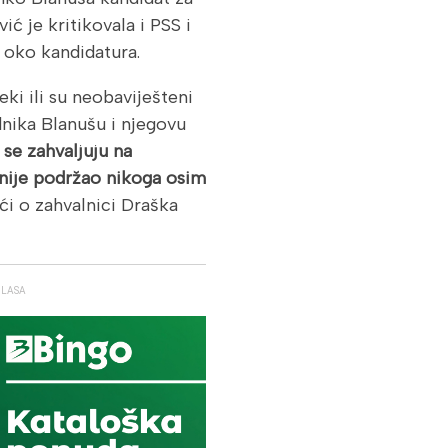
ć je kritikovala i PSS i
 oko kandidatura.
ki ili su neobaviješteni
dnika Blanušu i njegovu
 se zahvaljuju na
 nije podržao nikoga osim
ći o zahvalnici Draška
GLASA