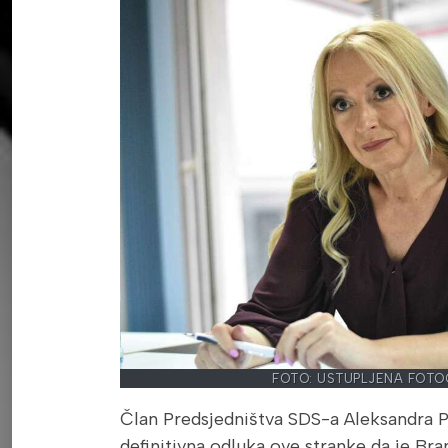
FOTO: USTUPLJENA FOTO
Član Predsjedništva SDS-a Aleksandra P
definitivna odluka ove stranke da je Br