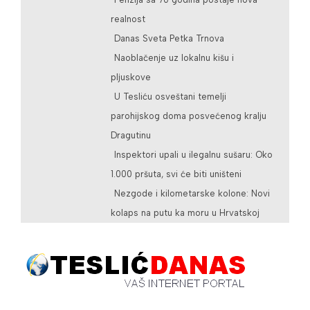
realnost
Danas Sveta Petka Trnova
Naoblačenje uz lokalnu kišu i
pljuskove
U Tesliću osveštani temelji
parohijskog doma posvećenog kralju
Dragutinu
Inspektori upali u ilegalnu sušaru: Oko
1.000 pršuta, svi će biti uništeni
Nezgode i kilometarske kolone: Novi
kolaps na putu ka moru u Hrvatskoj