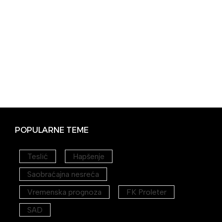
POPULARNE TEME
Teslić
Hapšenje
Saobraćajna nesreća
Vremenska prognoza
FK Proleter
SAD