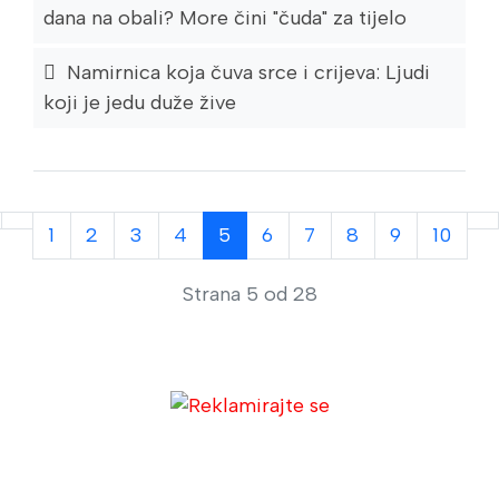
dana na obali? More čini "čuda" za tijelo
Namirnica koja čuva srce i crijeva: Ljudi
koji je jedu duže žive
1
2
3
4
5
6
7
8
9
10
Strana 5 od 28