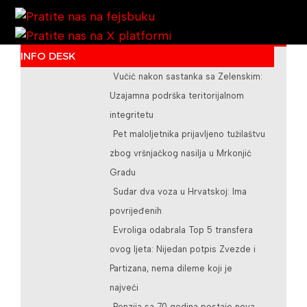
INFO DESK
Vučić nakon sastanka sa Zelenskim:
/teslicdanas@gmail.com
Uzajamna podrška teritorijalnom
integritetu
Pet maloljetnika prijavljeno tužilaštvu
zbog vršnjačkog nasilja u Mrkonjić
Gradu
Sudar dva voza u Hrvatskoj: Ima
povrijeđenih
Evroliga odabrala Top 5 transfera
ovog ljeta: Nijedan potpis Zvezde i
Partizana, nema dileme koji je
najveći
Penzija sa 70 godina postaje nova