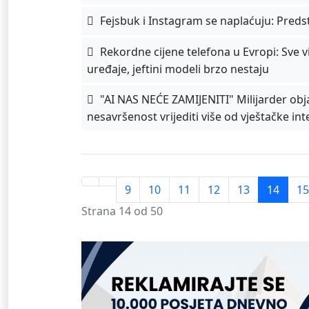
Fejsbuk i Instagram se naplaćuju: Predst
Rekordne cijene telefona u Evropi: Sve 
uređaje, jeftini modeli brzo nestaju
"AI NAS NEĆE ZAMIJENITI" Milijarder obj
nesavršenost vrijediti više od vještačke int
9
10
11
12
13
14
15
Strana 14 od 50