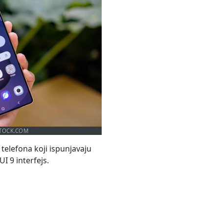
STOCK.COM
elefona koji ispunjavaju
I 9 interfejs.