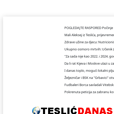
/teslicdanas@gmail.com
INFO DESK
POGLEDAJTE RASPORED Počinje pl
Mali Aleksej iz Teslića, prijevr
Zdrave užine za djecu: Nutricionist
Ukupno osmoro mrtvih: Učenik (1
"Za sada nije kao 2022. i 2024. 
Da li rat Kijeva i Moskve ulazi u z
I danas toplo, mogući lokalni plj
Željezničar i BSK na "Grbavici" o
Fudbaleri Borca savladali Viteb
Pokrenuta peticija za zabranu ko