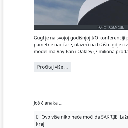
FOTO: AGENCIJE
Gugl je na svojoj godišnjoj I/O konferenciji
pametne naočare, ulazeći na tržište gdje riv
modelima Ray-Ban i Oakley (7 miliona prodat
Pročitaj više …
Još članaka …
Ovo više niko neće moći da SAKRIJE: Laž
kraj