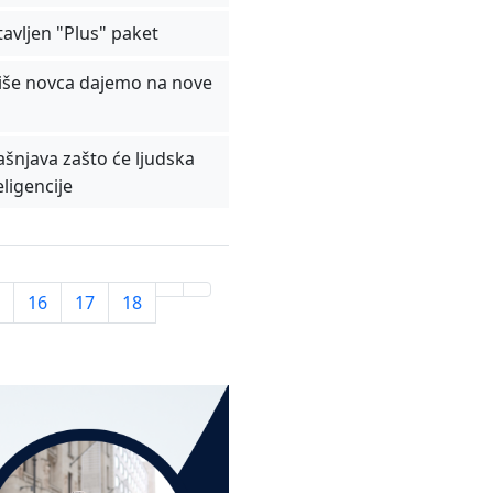
avljen "Plus" paket
više novca dajemo na nove
ašnjava zašto će ljudska
eligencije
16
17
18