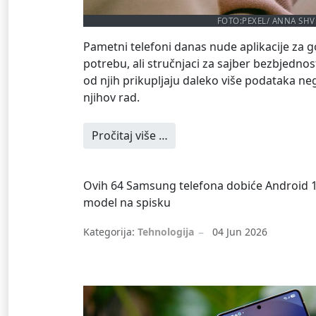
FOTO:
PEXEL/ ANNA SHV
Pametni telefoni danas nude aplikacije za
potrebu, ali stručnjaci za sajber bezbjedn
od njih prikupljaju daleko više podataka n
njihov rad.
Pročitaj više …
Ovih 64 Samsung telefona dobiće Android 17: 
model na spisku
Kategorija:
Tehnologija
04 Jun 2026
Android
Samsung
Android 17