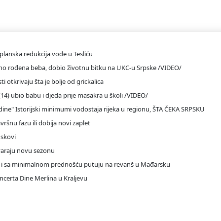
anska redukcija vode u Tesliću
emeno rođena beba, dobio životnu bitku na UKC-u Srpske /VIDEO/
i otkrivaju šta je bolje od grickalica
4) ubio babu i djeda prije masakra u školi /VIDEO/
godine" Istorijski minimumi vodostaja rijeka u regionu, ŠTA ČEKA SRPSKU
avršnu fazu ili dobija novi zaplet
uskovi
tvaraju novu sezonu
sk i sa minimalnom prednošću putuju na revanš u Mađarsku
ncerta Dine Merlina u Kraljevu