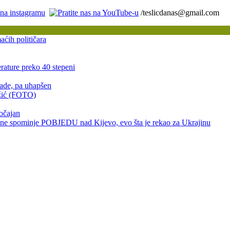
/teslicdanas@gmail.com
ćih političara
rature preko 40 stepeni
rade, pa uhapšen
užić (FOTO)
očajan
ominje POBJEDU nad Kijevo, evo šta je rekao za Ukrajinu