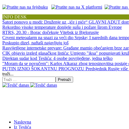
INFO DESK
Šatori ponovo u modi: Druženje uz „iće i piće“ GLAVNI ADUT doma
Rekordno visoke temperature donijele sušu i požare širom Evrope
RTRS, 20.30 - Borac dočekuje Vitebsk iz Bjelorusije
Crveni meteoalarm na snazi za veći dio Srpske; I narednih dana tempe
Poskupio dizel, naftaši najavljuju još
Rasvijetljene internetske prevare: Građane mamio obećanjem brze za
CIK objavio izgled glasačkog listića: Umjesto "iksa" popunjavati kr
Direktan sudar kod Teslića: 4 osobe povrijeđene, jedna teško
"Moram da se povučem": Karlos Alkaraz zbog tenosinovitisa postaje 
PUTIN IZNIO ŠOKANTNU PROGNOZU Predsjednik Rusije više ne sp
traži...
Pretraži
Naslovna
Iz Teslića