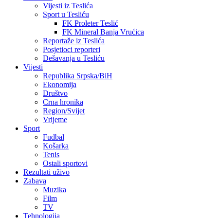
Vijesti iz Teslića
Sport u Tesliću
FK Proleter Teslić
FK Mineral Banja Vrućica
Reportaže iz Teslića
Posjetioci reporteri
Dešavanja u Tesliću
Vijesti
Republika Srpska/BiH
Ekonomija
Društvo
Crna hronika
Region/Svijet
Vrijeme
Sport
Fudbal
Košarka
Tenis
Ostali sportovi
Rezultati uživo
Zabava
Muzika
Film
TV
Tehnologija