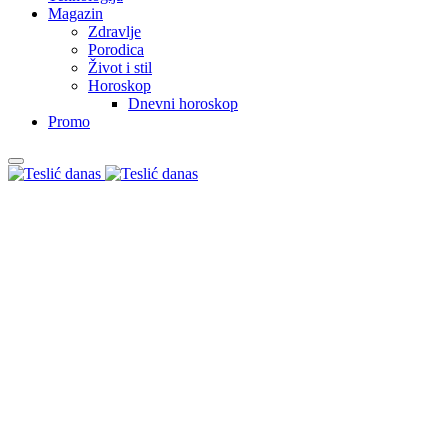
Magazin
Zdravlje
Porodica
Život i stil
Horoskop
Dnevni horoskop
Promo