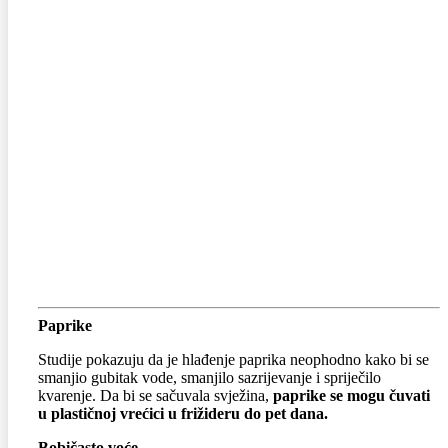
Paprike
Studije pokazuju da je hlađenje paprika neophodno kako bi se
smanjio gubitak vode, smanjilo sazrijevanje i spriječilo
kvarenje. Da bi se sačuvala svježina,
paprike se mogu čuvati
u plastičnoj vrećici u frižideru do pet dana.
Bobičasto voće