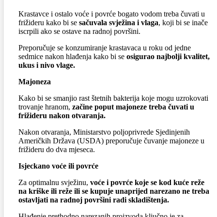
Krastavce i ostalo voće i povrće bogato vodom treba čuvati u
frižideru kako bi se
sačuvala svježina i vlaga
, koji bi se inače
iscrpili ako se ostave na radnoj površini.
Preporučuje se konzumiranje krastavaca u roku od jedne
sedmice nakon hlađenja kako bi se
osigurao najbolji kvalitet,
ukus i nivo vlage.
Majoneza
Kako bi se smanjio rast štetnih bakterija koje mogu uzrokovati
trovanje hranom,
začine poput majoneze treba čuvati u
frižideru nakon otvaranja.
Nakon otvaranja, Ministarstvo poljoprivrede Sjedinjenih
Američkih Država (USDA) preporučuje čuvanje majoneze u
frižideru do dva mjeseca.
Isjeckano voće ili povrće
Za optimalnu svježinu,
voće i povrće koje se kod kuće reže
na kriške ili reže ili se kupuje unaprijed narezano ne treba
ostavljati na radnoj površini radi skladištenja.
Hlađenje prethodno narezanih proizvoda ključno je za