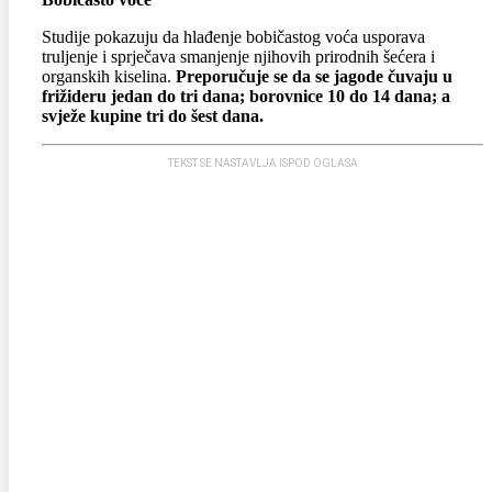
Studije pokazuju da hlađenje bobičastog voća usporava
truljenje i sprječava smanjenje njihovih prirodnih šećera i
organskih kiselina.
Preporučuje se da se jagode čuvaju u
frižideru jedan do tri dana; borovnice 10 do 14 dana; a
svježe kupine tri do šest dana.
TEKST SE NASTAVLJA ISPOD OGLASA