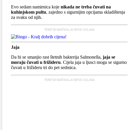
Evo sedam namirnica koje
nikada ne treba čuvati na
kuhinjskom pultu
, zajedno s sigurnijim opcijama skladištenja
za svaku od njih.
TEKST SE NASTAVLJA ISPOD OGLASA
Jaja
Da bi se smanjio rast štetnih bakterija Salmonella,
jaja se
moraju čuvati u frižideru
. Cijela jaja u ljusci mogu se sigurno
čuvati u frižideru tri do pet sedmica.
TEKST SE NASTAVLJA ISPOD OGLASA